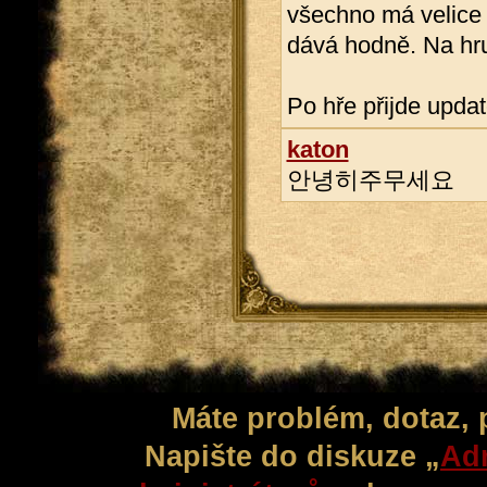
všechno má velice 
dává hodně. Na hru
Po hře přijde updat
katon
안녕히주무세요
Máte problém, dotaz,
Napište do diskuze „
Adm