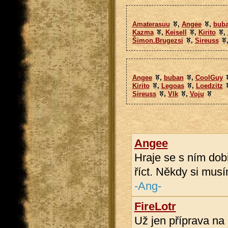
Amaterasuu
,
Angee
,
bub
Kazma
,
Keisell
,
Kirito
,
Šimon.Brugezsi
,
Sireuss
Angee
,
buban
,
CoolGuy
Kirito
,
Legoas
,
Loedzitz
Sireuss
,
Vlk
,
Voju
Angee
Hraje se s ním dob
říct. Někdy si musí
-Ang-
FireLotr
Už jen příprava na 