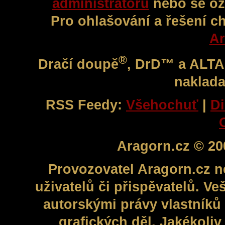
administrátorů
nebo se oz
Pro ohlašování a řešení c
Ar
®
Dračí doupě
, DrD™ a ALT
naklada
RSS Feedy:
Všehochuť
|
Di
Aragorn.cz © 20
Provozovatel Aragorn.cz n
uživatelů či přispěvatelů. V
autorskými právy vlastníků 
grafických děl. Jakékoli