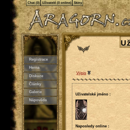
Chat (0)
Uživatelé (0 online)
Skiny
Už
Registrace
Herna
Výpis
Diskuze
Články
Galerie
Uživatelské jméno :
Nápověda
Naposledy online :