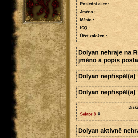
Poslední akce :
Jméno :
Město :
ICQ :
Účet založen :
Dolyan nehraje na R
jméno a popis posta
Dolyan nepřispěl(a)
Dolyan nepřispěl(a)
Disku
Sektor 8
Dolyan aktivně nehra