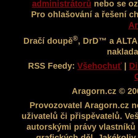
administrátorů
nebo se oz
Pro ohlašování a řešení c
Ar
®
Dračí doupě
, DrD™ a ALT
naklada
RSS Feedy:
Všehochuť
|
Di
Aragorn.cz © 20
Provozovatel Aragorn.cz n
uživatelů či přispěvatelů. V
autorskými právy vlastníků 
grafických děl. Jakékoli