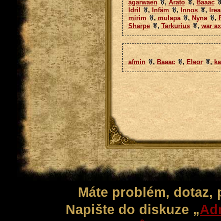
agarwaen
,
Arato
,
Baaac
Idril
,
Infäm
,
Innos
,
Irea
mirim
,
mulapa
,
Nyna
,
Sharpe
,
Tarkurius
,
war ax
afmin
,
Baaac
,
Eleor
,
ka
Máte problém, dotaz,
Napište do diskuze „
Adm