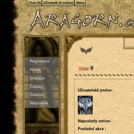
Chat (0)
Uživatelé (0 online)
Skiny
Registrace
Výpis
Herna
Diskuze
Články
Uživatelské jméno :
Galerie
Nápověda
Naposledy online :
Poslední akce :