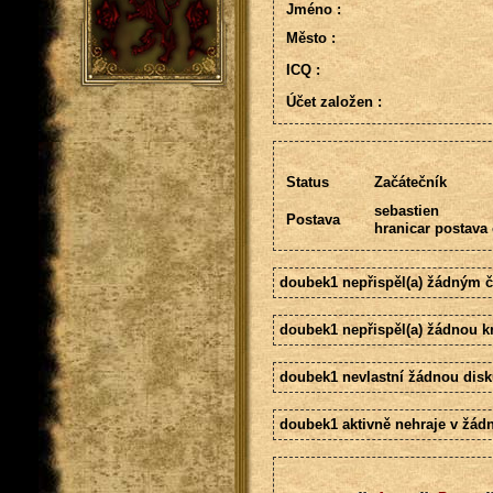
Jméno :
Město :
ICQ :
Účet založen :
Status
Začátečník
sebastien
Postava
hranicar postava
doubek1 nepřispěl(a) žádným 
doubek1 nepřispěl(a) žádnou k
doubek1 nevlastní žádnou disk
doubek1 aktivně nehraje v žádn