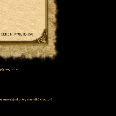
lp
@
aragorn
.cz
.
.
n autorskými právy vlastníků či autorů