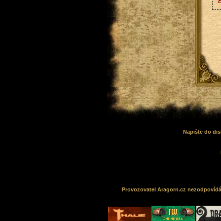
Napište do dis
Provozovatel Aragorn.cz nezodpovídá z