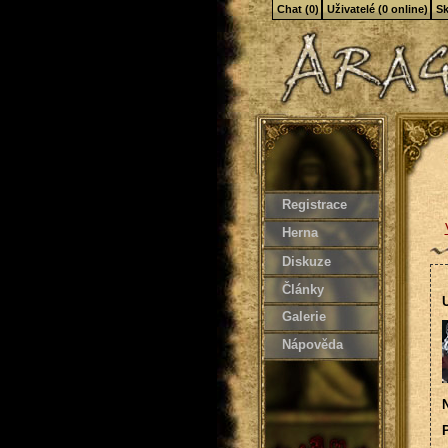
Chat (0)
Uživatelé (0 online)
Sk
Registrace
Herna
Diskuze
Články
U
Galerie
Nápověda
N
P