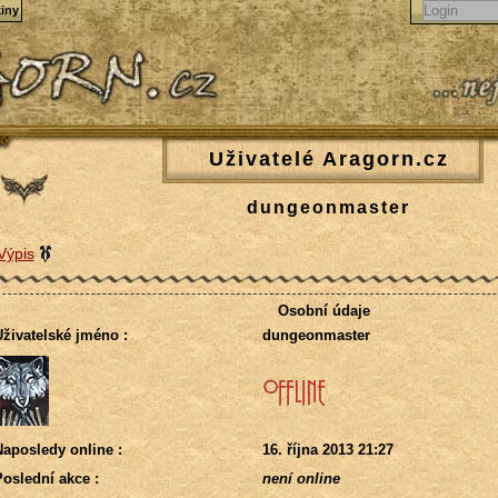
iny
Uživatelé Aragorn.cz
dungeonmaster
Výpis
Osobní údaje
živatelské jméno :
dungeonmaster
aposledy online :
16. října 2013 21:27
oslední akce :
není online