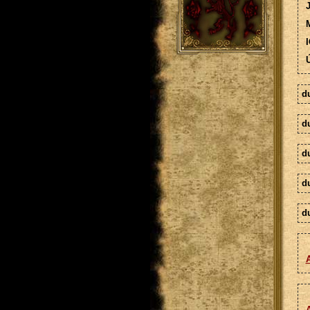
M
I
Ú
d
d
d
d
d