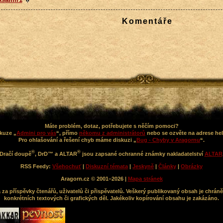
Komentáře
Máte problém, dotaz, potřebujete s něčím pomoci?
kuze „
Admini pro vás
“, přímo
někomu z administrátorů
nebo se ozvěte na adrese he
Pro ohlašování a řešení chyb máme diskuzi „
Bug - Chyby v Aragornu
“.
®
®
Dračí doupě
, DrD™ a ALTAR
jsou zapsané ochranné známky nakladatelství
ALTAR
RSS Feedy:
Všehochuť
|
Diskuzní témata
|
Jeskyně
|
Články
|
Obrázky
Aragorn.cz © 2001–2026 |
Mapa stránek
a příspěvky čtenářů, uživatelů či přispěvatelů. Veškerý publikovaný obsah je chráně
konkrétních textových či grafických děl. Jakékoliv kopírování obsahu je zakázáno.