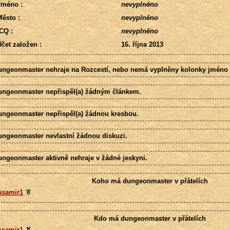
Jméno :
nevyplněno
ěsto :
nevyplněno
CQ :
nevyplněno
čet založen :
16. října 2013
ungeonmaster nehraje na Rozcestí, nebo nemá vyplněny kolonky jméno 
ungeonmaster nepřispěl(a) žádným článkem.
ungeonmaster nepřispěl(a) žádnou kresbou.
ungeonmaster nevlastní žádnou diskuzi.
ungeonmaster aktivně nehraje v žádné jeskyni.
Koho má dungeonmaster v přátelích
Asamir1
Kdo má dungeonmaster v přátelích
Asamir1