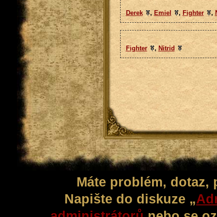
Derek
,
Emiel
,
Fighter
,
Fighter
,
Nitrid
Máte problém, dotaz,
Napište do diskuze „
Adm
administrátorů
nebo se oz