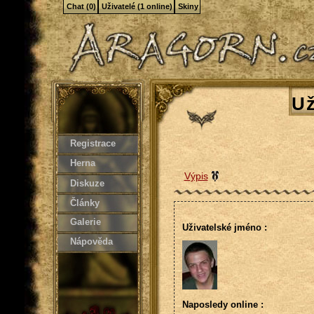
Chat (0)
Uživatelé (1 online)
Skiny
Už
Registrace
Herna
Výpis
Diskuze
Články
Galerie
Uživatelské jméno :
Nápověda
Naposledy online :