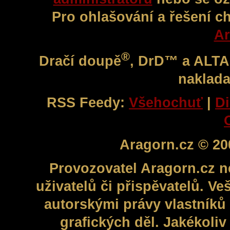
Pro ohlašování a řešení c
Ar
®
Dračí doupě
, DrD™ a ALT
naklada
RSS Feedy:
Všehochuť
|
Di
Aragorn.cz © 20
Provozovatel Aragorn.cz n
uživatelů či přispěvatelů. V
autorskými právy vlastníků 
grafických děl. Jakékoli