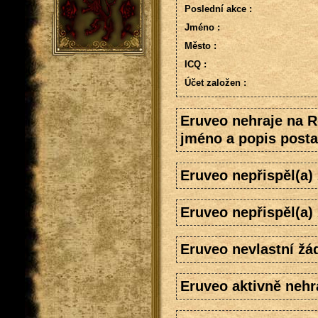
Poslední akce :
Jméno :
Město :
ICQ :
Účet založen :
Eruveo nehraje na R
jméno a popis posta
Eruveo nepřispěl(a
Eruveo nepřispěl(a)
Eruveo nevlastní žá
Eruveo aktivně nehra