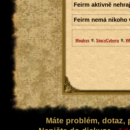
Feirm aktivně nehraj
Feirm nemá nikoho v
Magbys
,
StacyCyborg
,
Wh
Máte problém, dotaz,