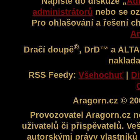
Napište do diskuze „
Adm
administrátorů
nebo se oz
Pro ohlašování a řešení c
Ar
®
Dračí doupě
, DrD™ a ALT
naklada
RSS Feedy:
Všehochuť
|
Di
Aragorn.cz © 20
Provozovatel Aragorn.cz n
uživatelů či přispěvatelů. V
autorskými právy vlastníků 