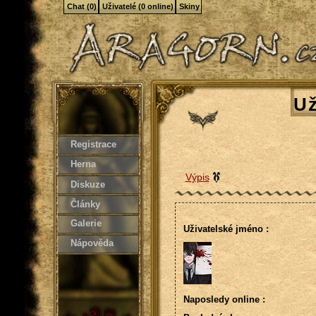
Chat (0)
Uživatelé (0 online)
Skiny
Už
Registrace
Herna
Výpis
Diskuze
Články
Galerie
Uživatelské jméno :
Nápověda
Naposledy online :