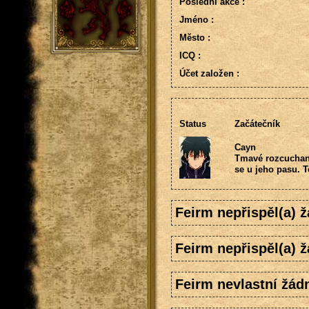
Poslední akce :
Jméno :
Město :
ICQ :
Účet založen :
Status
Začátečník
Cayn
Tmavé rozcuchané
se u jeho pasu. T
Feirm nepřispěl(a) 
Feirm nepřispěl(a) 
Feirm nevlastní žád