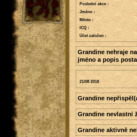
Poslední akce :
Jméno :
Město :
ICQ :
Účet založen :
Grandine nehraje na
jméno a popis posta
21/08 2018
Grandine nepřispěl(
Grandine nevlastní 
Grandine aktivně ne