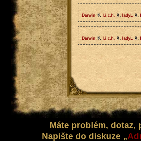
Darwin
,
l.i.c.h.
,
ladyL
,
Darwin
,
l.i.c.h.
,
ladyL
,
Máte problém, dotaz,
Napište do diskuze „
Adm