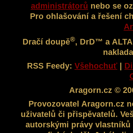
administrátorů
nebo se oz
Pro ohlašování a řešení c
Ar
®
Dračí doupě
, DrD™ a ALT
naklada
RSS Feedy:
Všehochuť
|
Di
Aragorn.cz © 20
Provozovatel Aragorn.cz n
uživatelů či přispěvatelů. V
autorskými právy vlastníků 