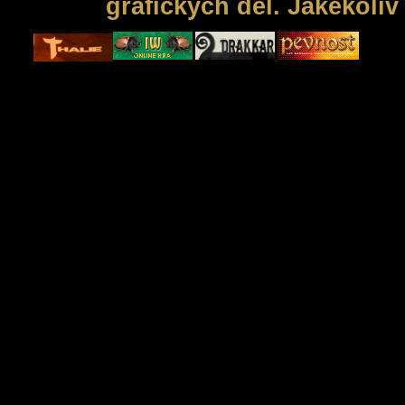
grafických děl. Jakékoli