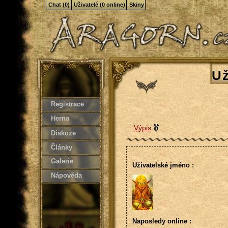
Chat (0)
Uživatelé (0 online)
Skiny
Už
Registrace
Herna
Výpis
Diskuze
Články
Galerie
Uživatelské jméno :
Nápověda
Naposledy online :