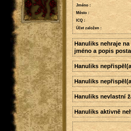
Jméno :
Město :
ICQ :
Účet založen :
Hanuliks nehraje na
jméno a popis posta
Hanuliks nepřispěl(
Hanuliks nepřispěl(
Hanuliks nevlastní 
Hanuliks aktivně neh