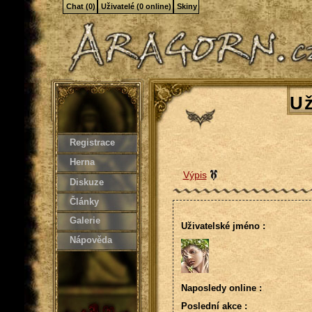
Chat (0)
Uživatelé (0 online)
Skiny
Už
Registrace
Herna
Výpis
Diskuze
Články
Galerie
Uživatelské jméno :
Nápověda
Naposledy online :
Poslední akce :