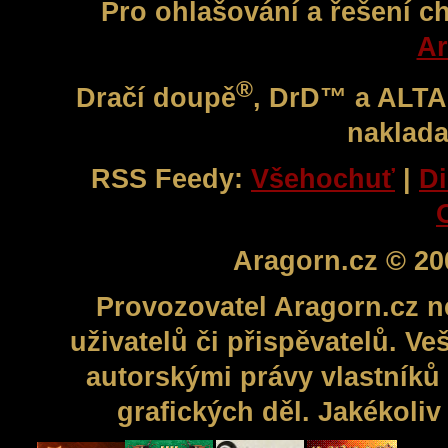
Pro ohlašování a řešení c
Ar
®
Dračí doupě
, DrD™ a ALT
naklada
RSS Feedy:
Všehochuť
|
Di
Aragorn.cz © 20
Provozovatel Aragorn.cz n
uživatelů či přispěvatelů. V
autorskými právy vlastníků 
grafických děl. Jakékoli