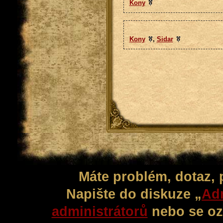
Kony
Kony
,
Sidar
Máte problém, dotaz,
Napište do diskuze „
Adm
administrátorů
nebo se oz