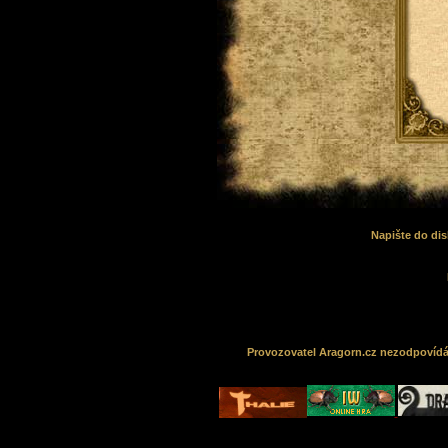
Napište do dis
Provozovatel Aragorn.cz nezodpovídá z