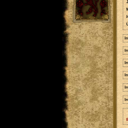
M
I
Ú
I
I
I
I
Ir
I
p