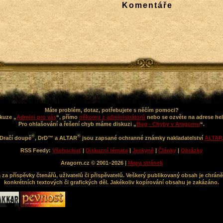
Komentáře
Máte problém, dotaz, potřebujete s něčím pomoci?
kuze „
Admini pro vás
“, přímo
někomu z administrátorů
nebo se ozvěte na adrese he
Pro ohlašování a řešení chyb máme diskuzi „
Bug - Chyby v Aragornu
“.
®
®
Dračí doupě
, DrD™ a ALTAR
jsou zapsané ochranné známky nakladatelství
ALTAR
RSS Feedy:
Všehochuť
|
Diskuzní témata
|
Jeskyně
|
Články
|
Obrázky
Aragorn.cz © 2001–2026 |
Mapa stránek
a příspěvky čtenářů, uživatelů či přispěvatelů. Veškerý publikovaný obsah je chráně
konkrétních textových či grafických děl. Jakékoliv kopírování obsahu je zakázáno.