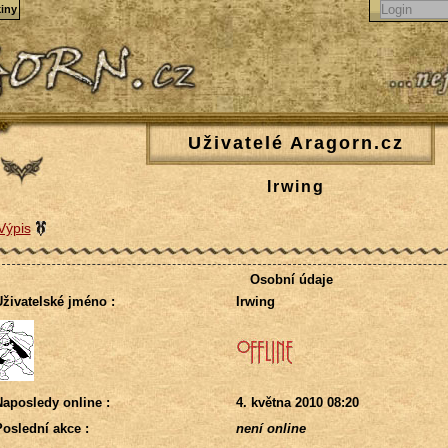
iny
Uživatelé Aragorn.cz
Irwing
Výpis
Osobní údaje
živatelské jméno :
Irwing
aposledy online :
4. května 2010 08:20
oslední akce :
není online