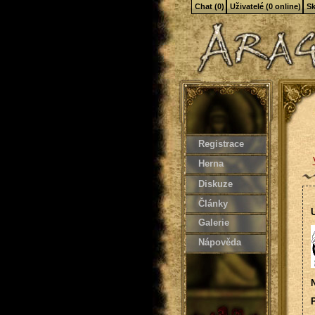
Chat (0)
Uživatelé (0 online)
Sk
Registrace
Herna
Diskuze
Články
U
Galerie
Nápověda
N
P