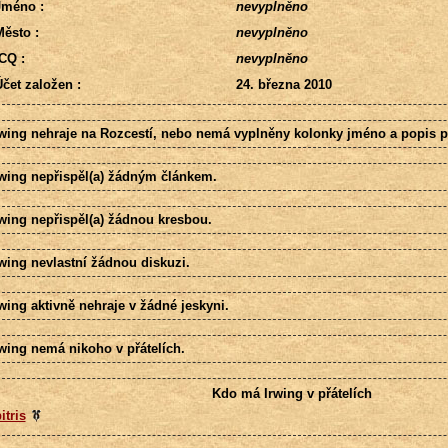
Jméno :
nevyplněno
ěsto :
nevyplněno
CQ :
nevyplněno
čet založen :
24. března 2010
rwing nehraje na Rozcestí, nebo nemá vyplněny kolonky jméno a popis p
rwing nepřispěl(a) žádným článkem.
rwing nepřispěl(a) žádnou kresbou.
rwing nevlastní žádnou diskuzi.
wing aktivně nehraje v žádné jeskyni.
rwing nemá nikoho v přátelích.
Kdo má Irwing v přátelích
itris