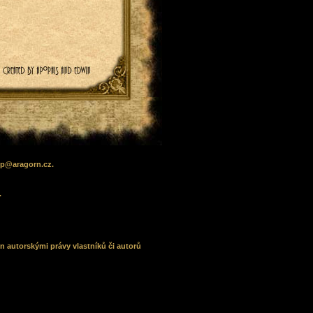
lp
@
aragorn
.cz
.
.
n autorskými právy vlastníků či autorů