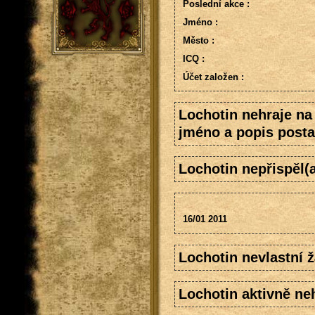
Poslední akce :
Jméno :
Město :
ICQ :
Účet založen :
Lochotin nehraje na
jméno a popis posta
Lochotin nepřispěl(
16/01 2011
Lochotin nevlastní 
Lochotin aktivně neh