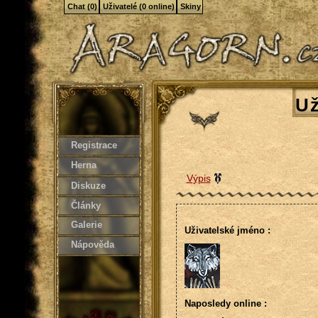
Chat (0)
Uživatelé (0 online)
Skiny
Už
Registrace
Herna
Výpis
Diskuze
Články
Galerie
Uživatelské jméno :
Nápověda
Naposledy online :