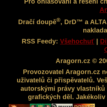
Pro ohlašování a řešení c
Ar
®
Dračí doupě
, DrD™ a ALT
naklada
RSS Feedy:
Všehochuť
|
Di
Aragorn.cz © 20
Provozovatel Aragorn.cz n
uživatelů či přispěvatelů. V
autorskými právy vlastníků 
grafických děl. Jakékoli