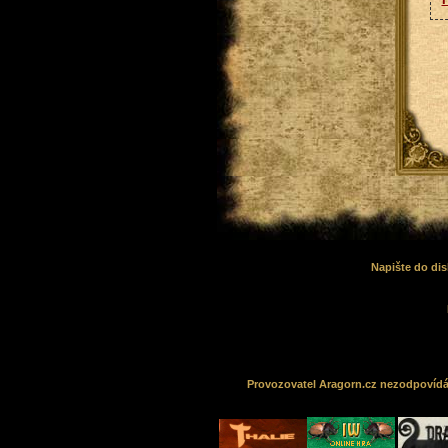
Napište do dis
Provozovatel Aragorn.cz nezodpovídá z