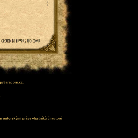
lp
@
aragorn
.cz
.
.
n autorskými právy vlastníků či autorů