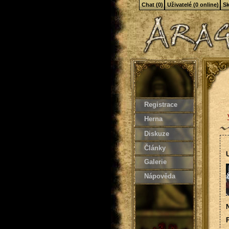
Chat (0)
Uživatelé (0 online)
Sk
Registrace
Herna
Diskuze
Články
U
Galerie
Nápověda
N
P