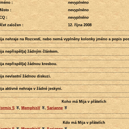
Jméno :
nevyplněno
ěsto :
nevyplněno
CQ :
nevyplněno
čet založen :
12. října 2008
ija nehraje na Rozcestí, nebo nemá vyplněny kolonky jméno a popis pos
ija nepřispěl(a) žádným článkem.
ija nepřispěl(a) žádnou kresbou.
ija nevlastní žádnou diskuzi.
ja aktivně nehraje v žádné jeskyni.
Koho má Mija v přátelích
Formis S
,
MemphisV
,
Sarianne
Kdo má Mija v přátelích
Formis S
,
MemphisV
,
Sarianne