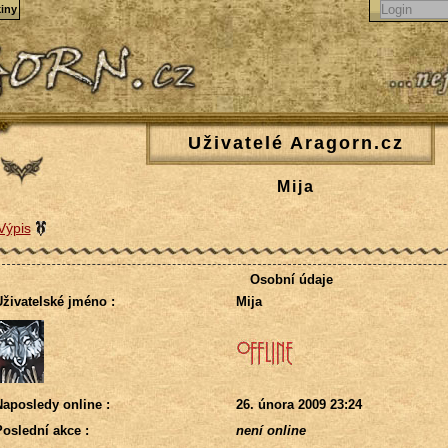
iny
Uživatelé Aragorn.cz
Mija
Výpis
Osobní údaje
živatelské jméno :
Mija
aposledy online :
26. února 2009 23:24
oslední akce :
není online