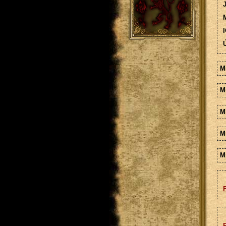
M
I
Ú
M
M
M
M
Mi