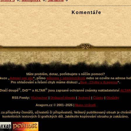
Komentáře
Máte problém, dotaz, potřebujete s něčím pomoci?
kuze „
Admini pro vás
“, přímo
někomu z administrátorů
nebo se ozvěte na adrese he
Pro ohlašování a řešení chyb máme diskuzi „
Bug - Chyby v Aragornu
“.
®
®
Dračí doupě
, DrD™ a ALTAR
jsou zapsané ochranné známky nakladatelství
ALTAR
RSS Feedy:
Všehochuť
|
Diskuzní témata
|
Jeskyně
|
Články
|
Obrázky
Aragorn.cz © 2001–2026 |
Mapa stránek
a příspěvky čtenářů, uživatelů či přispěvatelů. Veškerý publikovaný obsah je chráně
konkrétních textových či grafických děl. Jakékoliv kopírování obsahu je zakázáno.