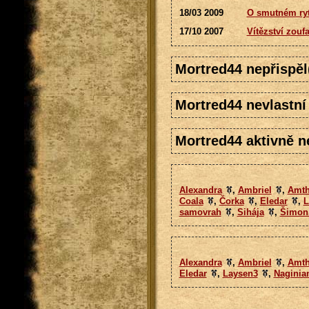
18/03 2009
O smutném rytí
17/10 2007
Vítězství zouf
Mortred44 nepřispěl
Mortred44 nevlastní
Mortred44 aktivně ne
Alexandra
,
Ambriel
,
Amth
Coala
,
Čorka
,
Eledar
,
L
samovrah
,
Sihája
,
Šimon
Alexandra
,
Ambriel
,
Amth
Eledar
,
Laysen3
,
Naginia