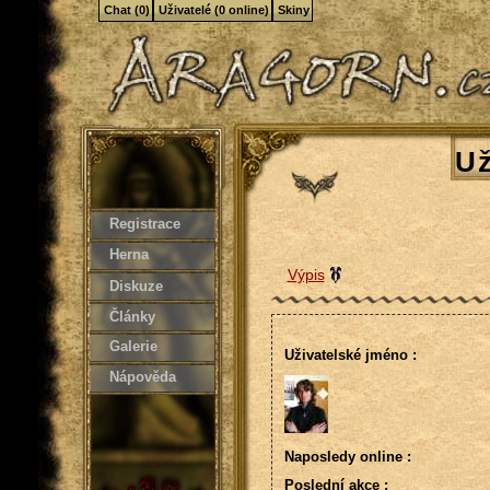
Chat (0)
Uživatelé (0 online)
Skiny
Už
Registrace
Herna
Výpis
Diskuze
Články
Galerie
Uživatelské jméno :
Nápověda
Naposledy online :
Poslední akce :