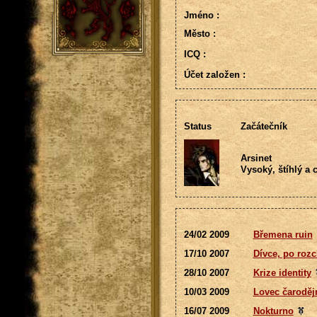
Jméno :
Město :
ICQ :
Účet založen :
Status
Začátečník
Arsinet
Vysoký, štíhlý a 
24/02 2009
Břemena ruin
17/10 2007
Dívce, po roz
28/10 2007
Krize identity
10/03 2009
Lovec čaroděj
16/07 2009
Nokturno