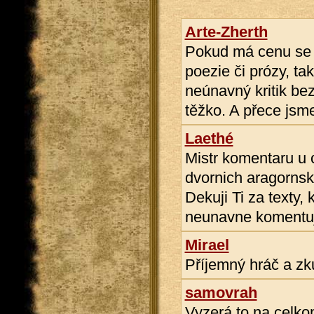
Arte-Zherth
Pokud má cenu se n
poezie či prózy, ta
neúnavný kritik be
těžko. A přece jsme 
Laethé
Mistr komentaru u 
dvornich aragornsk
Dekuji Ti za texty, 
neunavne komentuje
Mirael
Příjemný hráč a zk
samovrah
Vyzerá to na celk