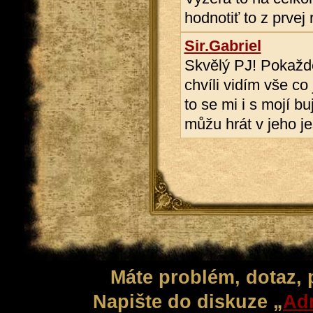
hodnotiť to z prvej 
Sir.Gabriel
Skvělý PJ! Pokaždé 
chvíli vidím vše co
to se mi i s mojí bu
můžu hrát v jeho je
Máte problém, dotaz,
Napište do diskuze „
Adm