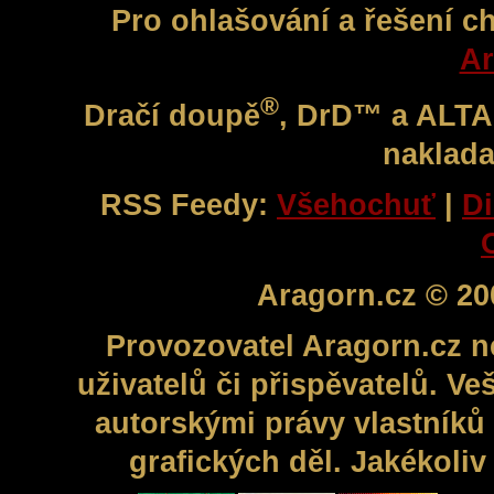
Pro ohlašování a řešení c
Ar
®
Dračí doupě
, DrD™ a ALT
naklada
RSS Feedy:
Všehochuť
|
Di
Aragorn.cz © 20
Provozovatel Aragorn.cz n
uživatelů či přispěvatelů. V
autorskými právy vlastníků 
grafických děl. Jakékoli