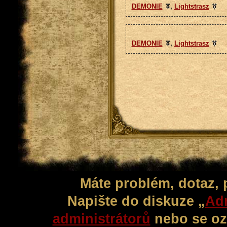
DEMONIE
,
Lightstrasz
DEMONIE
,
Lightstrasz
Máte problém, dotaz,
Napište do diskuze „
Adm
administrátorů
nebo se oz