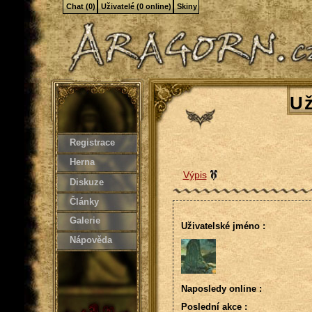
Chat (0)
Uživatelé (0 online)
Skiny
Už
Registrace
Herna
Výpis
Diskuze
Články
Galerie
Uživatelské jméno :
Nápověda
Naposledy online :
Poslední akce :