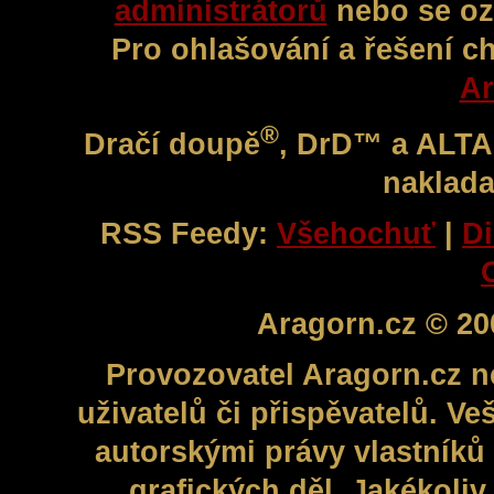
administrátorů
nebo se oz
Pro ohlašování a řešení c
Ar
®
Dračí doupě
, DrD™ a ALT
naklada
RSS Feedy:
Všehochuť
|
Di
Aragorn.cz © 20
Provozovatel Aragorn.cz n
uživatelů či přispěvatelů. V
autorskými právy vlastníků 
grafických děl. Jakékoli