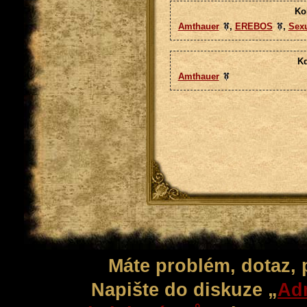
Ko
Amthauer
,
EREBOS
,
Sex
Kd
Amthauer
Máte problém, dotaz,
Napište do diskuze „
Adm