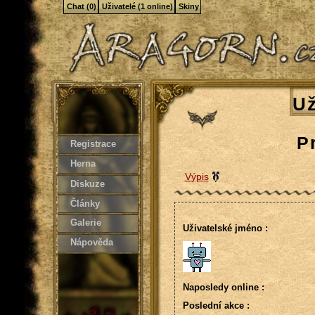
Chat (0)
Uživatelé (1 online)
Skiny
Už
P
Registrace
Herna
Výpis
Diskuze
Články
Galerie
Uživatelské jméno :
Nápověda
Naposledy online :
Poslední akce :