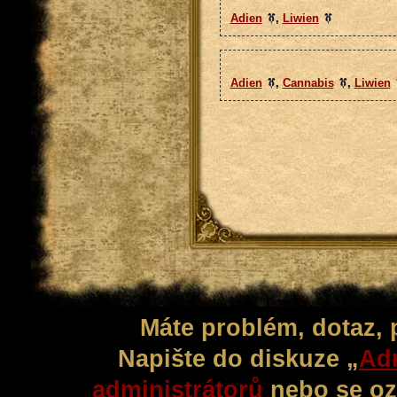
Adien
,
Liwien
Adien
,
Cannabis
,
Liwien
Máte problém, dotaz,
Napište do diskuze „
Adm
administrátorů
nebo se oz