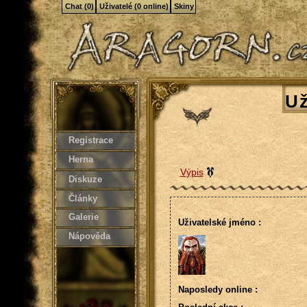
Chat (0)
Uživatelé (0 online)
Skiny
Už
Registrace
Herna
Výpis
Diskuze
Články
Galerie
Uživatelské jméno :
Nápověda
Naposledy online :