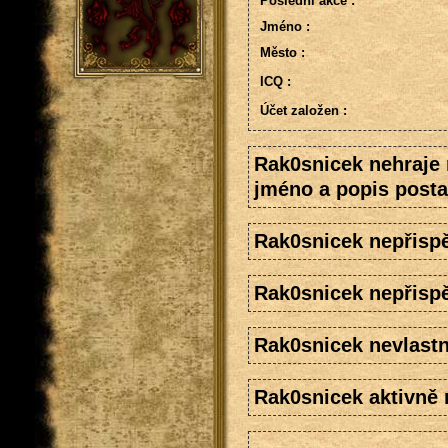
Poslední akce :
Jméno :
Město :
ICQ :
Účet založen :
Rak0snicek nehraje 
jméno a popis posta
Rak0snicek nepřisp
Rak0snicek nepřispě
Rak0snicek nevlastn
Rak0snicek aktivně 