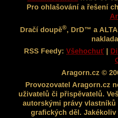
Pro ohlašování a řešení c
Ar
®
Dračí doupě
, DrD™ a ALT
naklada
RSS Feedy:
Všehochuť
|
Di
Aragorn.cz © 20
Provozovatel Aragorn.cz n
uživatelů či přispěvatelů. V
autorskými právy vlastníků 
grafických děl. Jakékoli