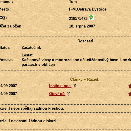
Jméno :
Tom
ěsto :
F-M,Ostrava Bystřice
CQ :
218575473
čet založen :
18. srpna 2007
Rozcestí
tatus
Začátečník
Lestat
Postava
Kaštanové vlasy a modrozelené oči.ctižádostivý básník se 
pařátech v obličeji
Články ~ Raziel.l
4/09 2007
Instinkt noci
4/09 2007
Otevř oči
ziel.l nepřispěl(a) žádnou kresbou.
ziel.l nevlastní žádnou diskuzi.