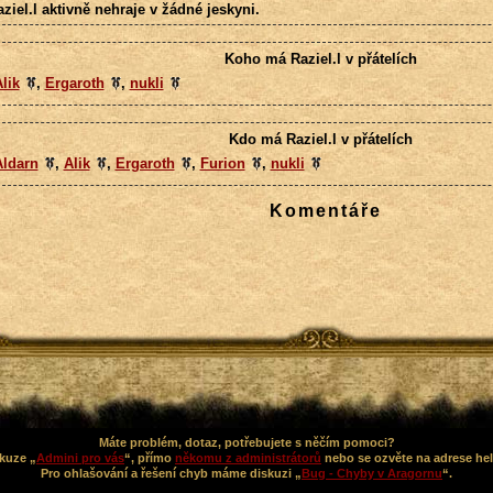
ziel.l aktivně nehraje v žádné jeskyni.
Koho má Raziel.l v přátelích
lik
,
Ergaroth
,
nukli
Kdo má Raziel.l v přátelích
Aldarn
,
Alik
,
Ergaroth
,
Furion
,
nukli
Komentáře
Máte problém, dotaz, potřebujete s něčím pomoci?
kuze „
Admini pro vás
“, přímo
někomu z administrátorů
nebo se ozvěte na adrese he
Pro ohlašování a řešení chyb máme diskuzi „
Bug - Chyby v Aragornu
“.