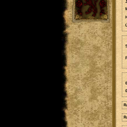
M
I
Ú
S
0
0
Ra
Ra