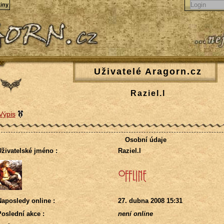
iny
Uživatelé Aragorn.cz
Raziel.l
Výpis
Osobní údaje
živatelské jméno :
Raziel.l
aposledy online :
27. dubna 2008 15:31
oslední akce :
není online