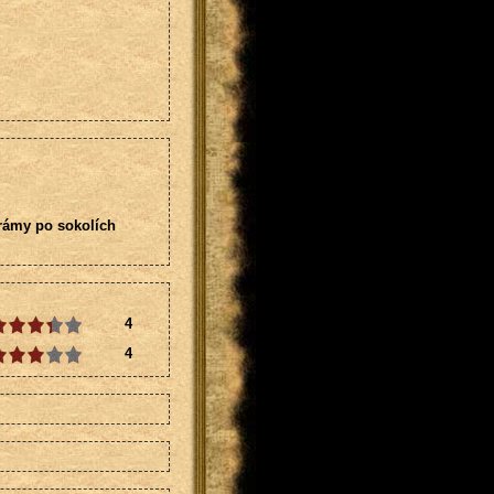
šrámy po sokolích
4
4