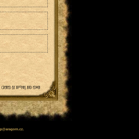
lp
@
aragorn
.cz
.