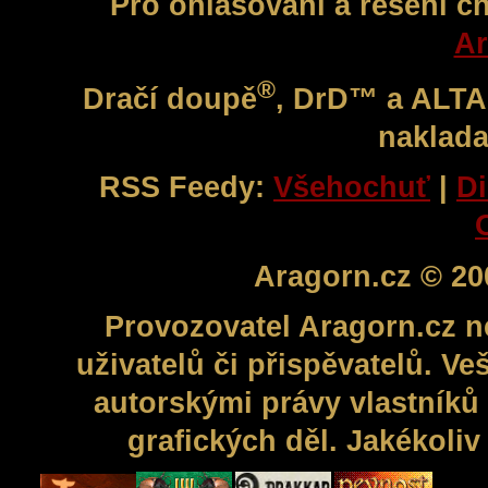
Pro ohlašování a řešení c
Ar
®
Dračí doupě
, DrD™ a ALT
naklada
RSS Feedy:
Všehochuť
|
Di
Aragorn.cz © 20
Provozovatel Aragorn.cz n
uživatelů či přispěvatelů. V
autorskými právy vlastníků 
grafických děl. Jakékoli