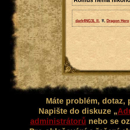
Romuš nemá nikoho 
dark4NG3L II.
,
Dragon Hero
Máte problém, dotaz,
Napište do diskuze „
Adm
administrátorů
nebo se oz