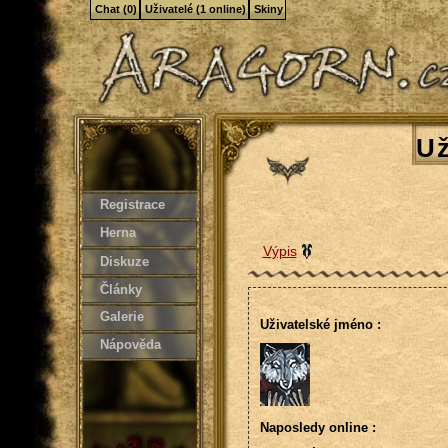
Chat (0)
Uživatelé (1 online)
Skiny
Už
Registrace
Herna
Výpis
Diskuze
Články
Galerie
Uživatelské jméno :
Nápověda
Naposledy online :