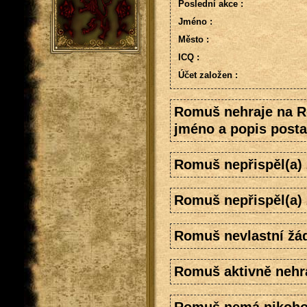
Poslední akce :
Jméno :
Město :
ICQ :
Účet založen :
Romuš nehraje na R
jméno a popis posta
Romuš nepřispěl(a)
Romuš nepřispěl(a)
Romuš nevlastní žád
Romuš aktivně nehra