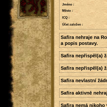
Jméno :
Město :
ICQ :
Účet založen :
Safira nehraje na R
a popis postavy.
Safira nepřispěl(a)
Safira nepřispěl(a) 
Safira nevlastní žád
Safira aktivně nehra
Safira nemá nikoho v