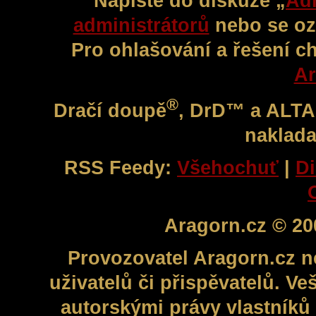
Napište do diskuze „
Adm
administrátorů
nebo se oz
Pro ohlašování a řešení c
Ar
®
Dračí doupě
, DrD™ a ALT
naklada
RSS Feedy:
Všehochuť
|
Di
Aragorn.cz © 20
Provozovatel Aragorn.cz n
uživatelů či přispěvatelů. V
autorskými právy vlastníků 