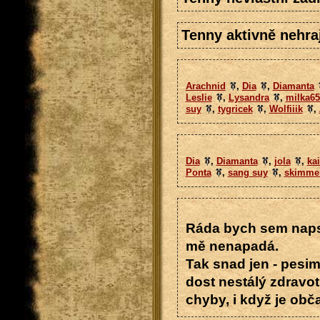
Tenny aktivně nehraj
Arachnid
,
Dia
,
Diamanta
Leslie
,
Lysandra
,
milka65
suy
,
tygricek
,
Wolfiiik
,
Dia
,
Diamanta
,
jola
,
kai
Ponta
,
sang suy
,
skimme
Ráda bych sem napsa
mě nenapadá.
Tak snad jen - pesim
dost nestálý zdravot
chyby, i když je obča