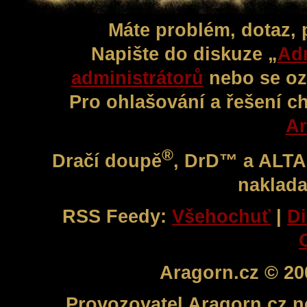
Máte problém, dotaz,
Napište do diskuze „
Adm
administrátorů
nebo se oz
Pro ohlašování a řešení c
Ar
®
Dračí doupě
, DrD™ a ALT
naklada
RSS Feedy:
Všehochuť
|
Di
Aragorn.cz © 20
Provozovatel Aragorn.cz n