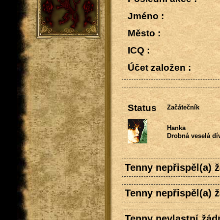
Jméno :
Město :
ICQ :
Účet založen :
Status
Začátečník
Hanka
Drobná veselá dív
Tenny nepřispěl(a)
Tenny nepřispěl(a) 
Tenny nevlastní žád