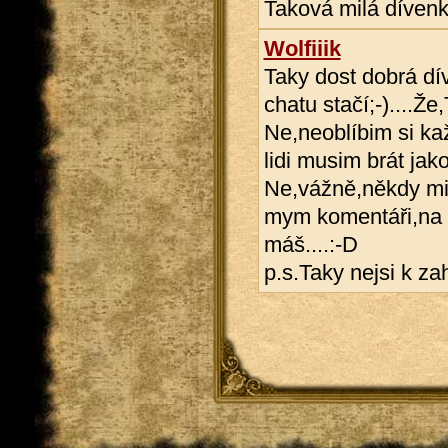
Taková milá dívenk
Wolfiiik
Taky dost dobrá dív
chatu stačí;-)....Ž
Ne,neoblíbim si ka
lidi musim brát jako 
Ne,vážně,někdy mi 
mym komentáři,na to
máš....:-D
p.s.Taky nejsi k zah