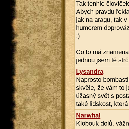
Tak tenhle človíče
Abych pravdu řekla,
jak na aragu, tak 
humorem doprováze
:)
Co to má znamena
jednou jsem tě strčil
Lysandra
Naprosto bombastic
skvěle, že vám to 
úžasný svět s posta
také lidskost, kter
Narwhal
Klobouk dolů, vážn