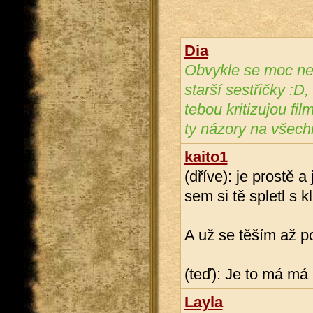
Dia
Obvykle se moc ne
starší sestřičky :D,
tebou kritizujou fi
ty názory na všech
kaito1
(dříve): je prost
sem si tě spletl s k
A už se těším až 
(teď): Je to má má
Layla