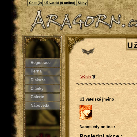
Chat (0)
Uživatelé (0 online)
Skiny
Už
Registrace
Herna
Výpis
Diskuze
Články
Galerie
Uživatelské jméno :
Nápověda
Naposledy online :
Poslední akce :