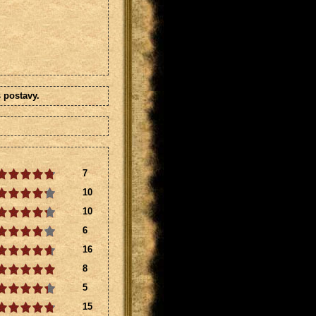
 postavy.
7
10
10
6
16
8
5
15