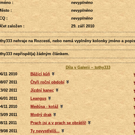
Jméno :
nevyplněno
ěsto :
nevyplněno
CQ :
nevyplněno
čet založen :
29. září 2010
othy333 nehraje na Rozcestí, nebo nemá vyplněny kolonky jméno a popis
othy333 nepřispěl(a) žádným článkem.
Díla v Galerii ~ tothy333
6/11 2010
Běžící kůň
8/07 2011
Čtyři roční období
3/02 2011
Jízdní kanec
6/01 2011
Leangus
4/11 2010
Medúsa - koláž
5/09 2011
Modrý drak
8/11 2011
Prach jsi a v prach se obrátíš!
9/08 2011
Ty nevystřelíš...