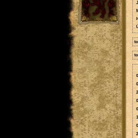
M
I
Ú
t
t
0
0
2
0
0
1
0
2