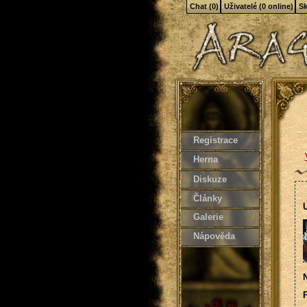
Chat (0)
Uživatelé (0 online)
Sk
Registrace
Herna
Diskuze
Články
U
Galerie
Nápověda
N
P