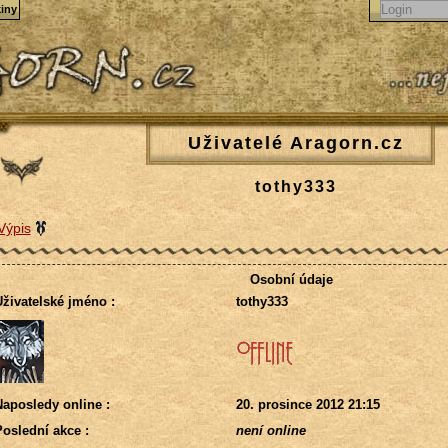
iny
Uživatelé Aragorn.cz
tothy333
Výpis
Osobní údaje
živatelské jméno :
tothy333
aposledy online :
20. prosince 2012 21:15
oslední akce :
není online