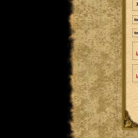
1
t
to