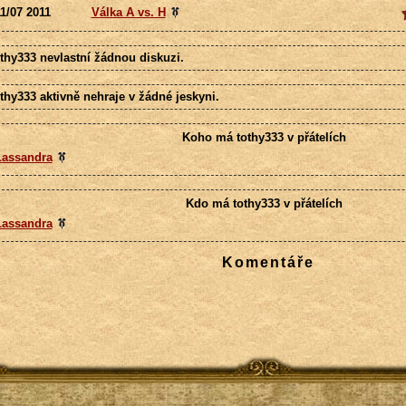
1/07 2011
Válka A vs. H
othy333 nevlastní žádnou diskuzi.
thy333 aktivně nehraje v žádné jeskyni.
Koho má tothy333 v přátelích
Lassandra
Kdo má tothy333 v přátelích
Lassandra
Komentáře