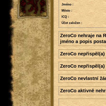
Jméno :
Město :
ICQ :
Účet založen :
ZeroCo nehraje na 
jméno a popis posta
ZeroCo nepřispěl(a
ZeroCo nepřispěl(a)
ZeroCo nevlastní žá
ZeroCo aktivně nehr