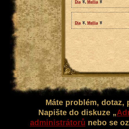
Dia
,
Mellia
Dia
,
Mellia
Máte problém, dotaz,
Napište do diskuze „
Adm
administrátorů
nebo se oz