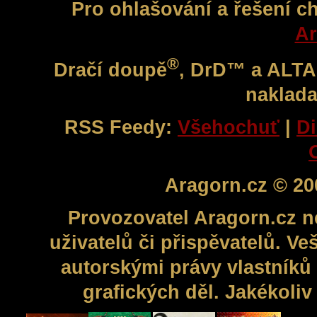
Pro ohlašování a řešení c
Ar
®
Dračí doupě
, DrD™ a ALT
naklada
RSS Feedy:
Všehochuť
|
Di
Aragorn.cz © 20
Provozovatel Aragorn.cz n
uživatelů či přispěvatelů. V
autorskými právy vlastníků 
grafických děl. Jakékoli