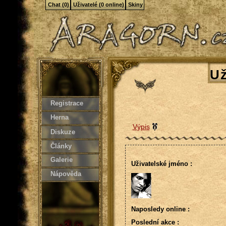
Chat (0)
Uživatelé (0 online)
Skiny
Už
Registrace
Herna
Výpis
Diskuze
Články
Galerie
Uživatelské jméno :
Nápověda
Naposledy online :
Poslední akce :