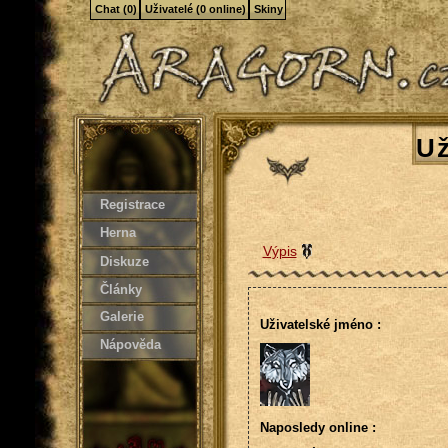
Chat (0)
Uživatelé (0 online)
Skiny
Už
Registrace
Herna
Výpis
Diskuze
Články
Galerie
Uživatelské jméno :
Nápověda
Naposledy online :