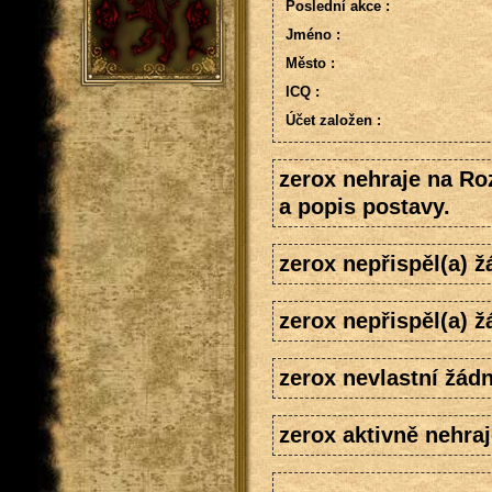
Poslední akce :
Jméno :
Město :
ICQ :
Účet založen :
zerox nehraje na Ro
a popis postavy.
zerox nepřispěl(a) 
zerox nepřispěl(a) 
zerox nevlastní žádn
zerox aktivně nehraj