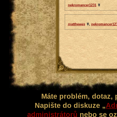
nekromancer1231
matthewes
,
nekromancer12
Máte problém, dotaz,
Napište do diskuze „
Adm
administrátorů
nebo se oz