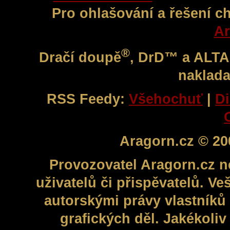
Pro ohlašování a řešení c
Ar
®
Dračí doupě
, DrD™ a ALT
naklada
RSS Feedy:
Všehochuť
|
Di
Aragorn.cz © 20
Provozovatel Aragorn.cz n
uživatelů či přispěvatelů. V
autorskými právy vlastníků 
grafických děl. Jakékoli