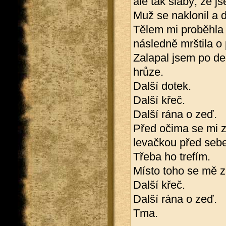
ale tak slabý, že 
Muž se naklonil a d
Tělem mi proběhla 
následně mrštila o 
Zalapal jsem po dec
hrůze.
Další dotek.
Další křeč.
Další rána o zeď.
Před očima se mi z
levačkou před sebe
Třeba ho trefím.
Místo toho se mě z
Další křeč.
Další rána o zeď.
Tma.