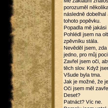
Mé základní znalost
porozuměl několika
následně dobelhal
tohoto popěvku.
Popadla mě jakási 
Pohlédl jsem na oltá
zpěvníku stála.
Nevěděl jsem, zda j
jedno, pro můj poci
Zavřel jsem oči, a
těch slov. Když js
Všude byla tma.
Jak je možné, že j
Oči jsem měl zavře
Deset?
Patnáct? Víc ne.