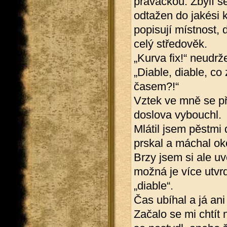
pravačkou. Zbylí se
odtažen do jakési k
popisují místnost, 
celý středověk.
„Kurva fix!“ neudrž
„Diable, diable, co
časem?!“
Vztek ve mně se pře
doslova vybouchl.
Mlátil jsem pěstmi d
prskal a máchal ok
Brzy jsem si ale u
možná je více utvr
„diable“.
Čas ubíhal a já ani
Začalo se mi chtít