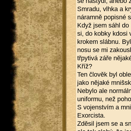
se nastydl, anebo ž
Smradu, vlhka a kry
náramně popisné s
Když jsem sáhl do k
si, do kobky kdosi 
krokem slábnu. Byl 
nosu se mi zakousl
třpytivá záře nějak
Kříž?
Ten člověk byl obl
jako nějaké mnišsk
Nebylo ale normáln
uniformu, než pohod
S vojenstvím a mni
Exorcista.
Zděsil jsem se a sn