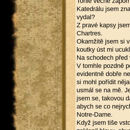
Tohle věčné zapomí
Katedrálu jsem znal
vydal?
Z pravé kapsy jsem 
Chartres.
Okamžitě jsem si v
koutky úst mi ucukl
Na schodech před 
V tomhle pozdně po
evidentně dobře ne
si mohl pořídit něj
usmál se na mě. Je
jsem se, takovou dá
abych se co nejryc
Notre-Dame.
Když jsem tiše vsto