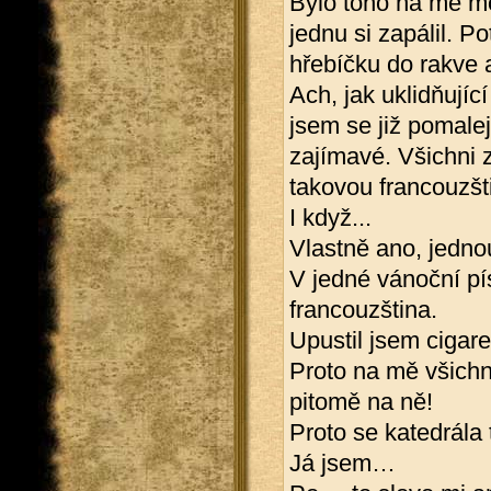
Bylo toho na mě mo
jednu si zapálil. P
hřebíčku do rakve a
Ach, jak uklidňují
jsem se již pomalej
zajímavé. Všichni 
takovou francouzšti
I když...
Vlastně ano, jedno
V jedné vánoční pís
francouzština.
Upustil jsem cigar
Proto na mě všichni
pitomě na ně!
Proto se katedrála 
Já jsem…