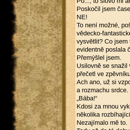
Po..., to slovo mi a
Poskočil jsem čas
NE!
To není možné, poš
vědecko-fantastické
vysvětlit? Co jsem 
evidentně poslala
Přemýšlel jsem.
Usilovně se snažil
přečetl ve zpěvníku
Ach ano, už si vzp
a rozmachu srdce.
„Bába!“
Kdosi za mnou vykř
několika rozbíhajíc
Nezajímalo mě to.