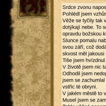
Srdce zvonu naposl
Pohlédl jsem vzhůru
Věže se tyčily tak 
dotýkají nebe. To s
opravdu božskou k
Slunce pomalu nabýv
svou září, což dodá
skvost měl jakousi 
Tiše jsem hvízdnul
V životě jsem nic 
Odhodil jsem nedopa
jsem se zachumlal d
vstříc té obryni.
V jakém městě to v
Musel jsem se zam