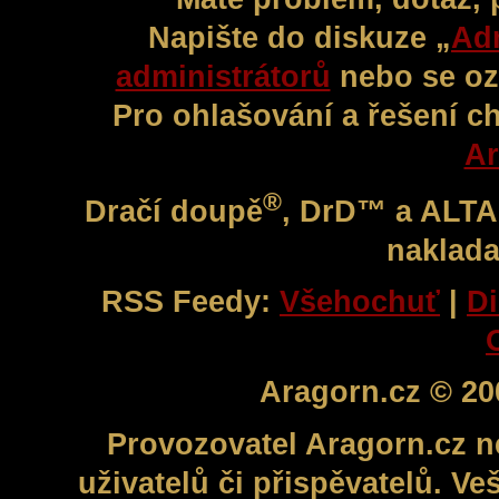
Napište do diskuze „
Adm
administrátorů
nebo se oz
Pro ohlašování a řešení c
Ar
®
Dračí doupě
, DrD™ a ALT
naklada
RSS Feedy:
Všehochuť
|
Di
Aragorn.cz © 20
Provozovatel Aragorn.cz n
uživatelů či přispěvatelů. V