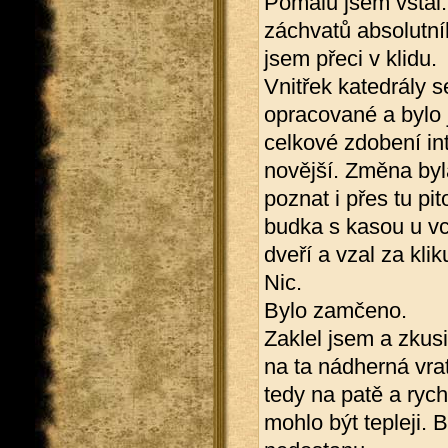
Pomalu jsem vstal.
záchvatů absolutn
jsem přeci v klidu.
Vnitřek katedrály s
opracované a bylo ji
celkové zdobení int
novější. Změna byla
poznat i přes tu pi
budka s kasou u vc
dveří a vzal za klik
Nic.
Bylo zamčeno.
Zaklel jsem a zkusi
na ta nádherná vrat
tedy na patě a rych
mohlo být tepleji. 