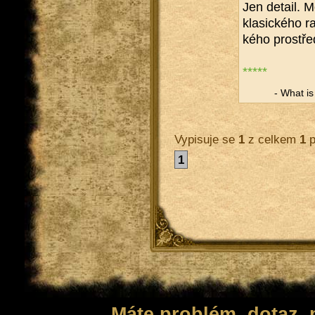
Jen de­tail. 
kla­sic­ké­ho ra
ké­ho pro­stře­
*****
- What is a
Vypisuje se
1
z celkem
1
p
1
Máte problém, dotaz,