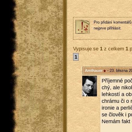
Pro přidání komentářů 
nejprve přihlásit.
Vypisuje se
1
z celkem
1
p
1
Amthauer
- 23. března 2
Pří­jem­né po­č
chý, ale ni­ko
leh­kos­tí a ob
chrá­mu či o ná
iro­nie a per­
se člo­věk i po
Nemám fakt c