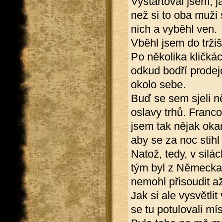
Vystartoval jsem, j
než si to oba muži 
nich a vyběhl ven.
Vběhl jsem do tržiš
Po několika kličká
odkud bodří prodejc
okolo sebe.
Buď se sem sjeli ně
oslavy trhů. Franco
jsem tak nějak okam
aby se za noc stihl
Natož, tedy, v silá
tým byl z Německa
nemohl přisoudit a
Jak si ale vysvětli
se tu potulovali mí