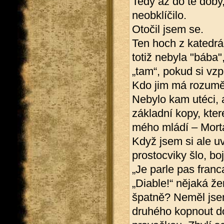
Tedy až do té doby
neobklíčilo.
Otočil jsem se.
Ten hoch z katedrá
totiž nebyla "bába",
„tam“, pokud si v
Kdo jim má rozumět
Nebylo kam utéci, 
základní kopy, kter
mého mládí – Mort
Když jsem si ale uv
prostocviky šlo, boj
„Je parle pas fran
„Diable!“ nějaká ž
špatně? Neměl jsem
druhého kopnout do