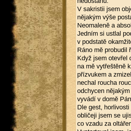
nedostanu.
V sakristii jsem ob
nějakým výše post
Neomaleně a absolu
Jedním si ustlal p
v podstatě okamžit
Ráno mě probudil ř
Když jsem otevřel 
na mě vytřeštěně k
přízvukem a zmizel 
nechal roucha rouc
odchycen nějakým s
vyvádí v domě Pán
Dle gest, horlivos
obličeji jsem se ujis
co vzadu za oltáře