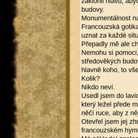
zaklonil hlavu, aby
budovy.
Monumentálnost na
Francouzská gotika
uznat za každé sit
Přepadly mě ale c
Nemohu si pomoci, 
středověkých budov
hlavně koho, to vš
Kolik?
Nikdo neví.
Usedl jsem do lavi
který ležel přede m
něčí ruce, aby z ně
Otevřel jsem jej zh
francouzském hym