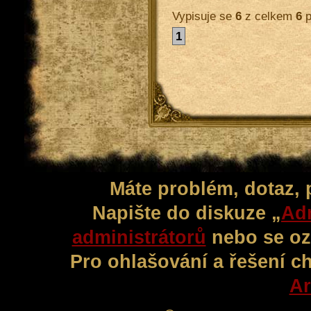
Vypisuje se
6
z celkem
6
p
1
Máte problém, dotaz,
Napište do diskuze „
Adm
administrátorů
nebo se oz
Pro ohlašování a řešení c
Ar