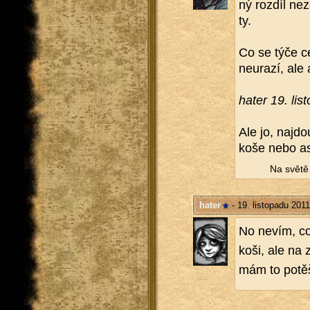
ný roz­díl ne­
ty.
Co se týče cel
neu­ra­zí, ale
hater 19. lis­
Ale jo, na­jdo
koše nebo as
Na světě n
hater
- 19. listopadu 201
No nevím, co 
koši, ale na 
mám to po­tě­še