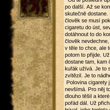
po další. Až se kon
skutečně dostane. 
člověk se musí pok
cigaretu do úst, sev
dotáhnout to do ko
člověk nevdechne,
v těle to chce, ale
potom to přijde. U
dostane tam, kam č
kuřák užívá. Je to 
zvítězil. Je to nádh
Polovina cigarety j
nevšímá. Pro něj t
dlouho těšil a kter
pořád dál. Už přich
býval, jeho teplota