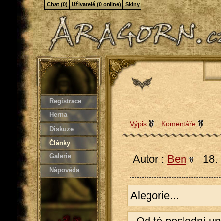
Chat (0)
Uživatelé (0 online)
Skiny
Registrace
Herna
Výpis
Komentáře
Diskuze
Články
Galerie
Autor :
Ben
18. 
Nápověda
Alegorie...
Od té poslední up