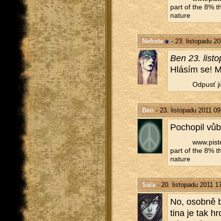
part of the 8% th
na­tu­re
Nefrete
- 23. listopadu 20
Ben 23. lis­t
Hlá­sím se! My
Od­pusť ji
Ben
- 23. listopadu 2011 09
Po­cho­pil vů
www.​pist
part of the 8% th
na­tu­re
Saia
- 20. listopadu 2011 1
No, osob­ně by
ti­na je tak h