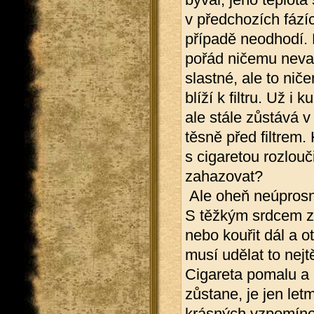
v předchozích fází
případě neodhodí. R
pořád ničemu nevad
slastné, ale to ni
blíží k filtru. Už i
ale stále zůstává v 
těsně před filtrem.
s cigaretou rozlouči
zahazovat?
Ale oheň neúprosně
S těžkým srdcem z
nebo kouřit dál a ot
musí udělat to nejt
Cigareta pomalu a 
zůstane, je jen let
krásných vzpomínek