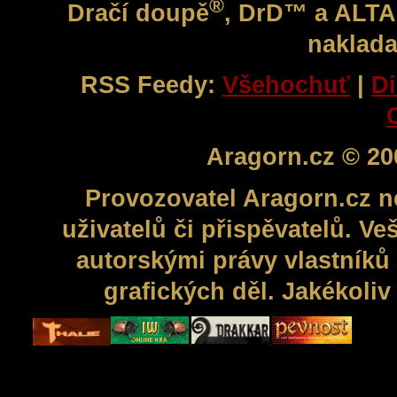
®
Dračí doupě
, DrD™ a ALT
naklada
RSS Feedy:
Všehochuť
|
Di
Aragorn.cz © 20
Provozovatel Aragorn.cz n
uživatelů či přispěvatelů. V
autorskými právy vlastníků 
grafických děl. Jakékoli