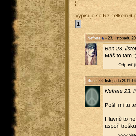
Vypisuje se
6
z celkem
6
p
1
Nefrete
- 23. listopadu 2
Ben 23. lis­t
Máš to tam.:
Od­pusť ji
Ben
- 23. listopadu 2011 16
Nefre­te 23. l
Pošli mi tu te­
Hlav­ně to ne
aspoň troš­ku 
www.​pist