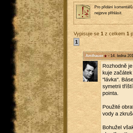
Pro přidání komentářů 
nejprve přihlásit.
Vypisuje se
1
z celkem
1
p
1
Amthauer
- 14. ledna 20
Roz­hod­ně je 
ku­je za­čá­tek
"lávka". Báseň
sy­me­t­rii tří
poin­ta.
Po­u­ži­té ob­ra
vody a zkru­š
Bo­hu­žel však