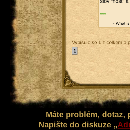
slov "host" a 
***
- What is a
Vypisuje se
1
z celkem
1
p
1
Máte problém, dotaz,
Napište do diskuze „
Adm