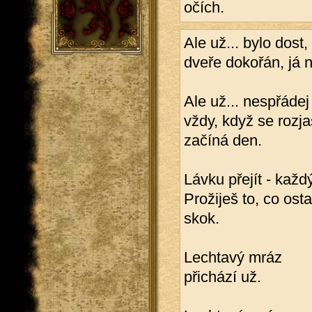
očích.
Ale už... bylo dost,
dveře dokořán, já 
Ale už... nespřádej 
vždy, když se rozja
začíná den.
Lávku přejít - každ
Prožiješ to, co osta
skok.
Lechtavý mráz
přichází už.