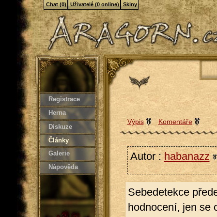
Chat (0)
Uživatelé (0 online)
Skiny
Registrace
Herna
Výpis
Komentáře
Diskuze
Články
Galerie
Autor :
habanazz
Nápověda
Sebedetekce přede
hodnocení, jen se c