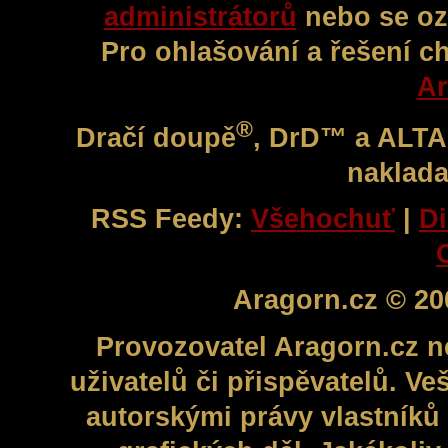
administrátorů
nebo se oz
Pro ohlašování a řešení c
Ar
®
Dračí doupě
, DrD™ a ALT
naklada
RSS Feedy:
Všehochuť
|
Di
Aragorn.cz © 20
Provozovatel Aragorn.cz n
uživatelů či přispěvatelů. V
autorskými právy vlastníků 