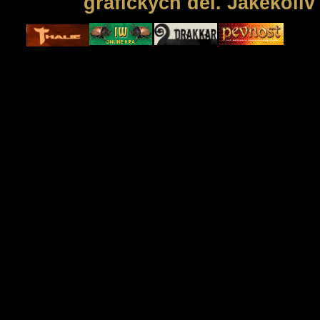
grafických děl. Jakékoli