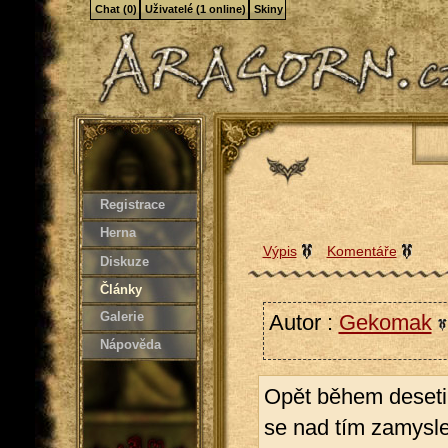
Chat (0)
Uživatelé (1 online)
Skiny
Registrace
Herna
Výpis
Komentáře
Diskuze
Články
Galerie
Autor :
Gekomak
Nápověda
Opět během deseti 
se nad tím zamyslet,