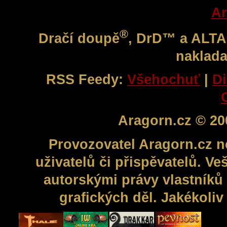
Ar
®
Dračí doupě
, DrD™ a ALT
naklada
RSS Feedy:
Všehochuť
|
Di
Aragorn.cz © 20
Provozovatel Aragorn.cz n
uživatelů či přispěvatelů. V
autorskými právy vlastníků 
grafických děl. Jakékoli