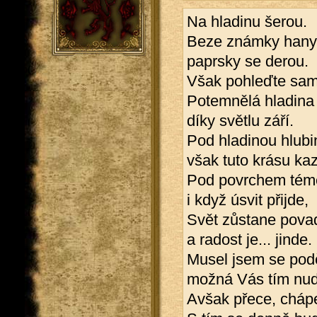
Na hladinu šerou.
Beze známky hany
paprsky se derou.
Však pohleďte sam
Potemnělá hladina
díky světlu září.
Pod hladinou hlubi
však tuto krásu kaz
Pod povrchem témě
i když úsvit přijde,
Svět zůstane pova
a radost je... jinde.
Musel jsem se podě
možná Vás tím nud
Avšak přece, chápe