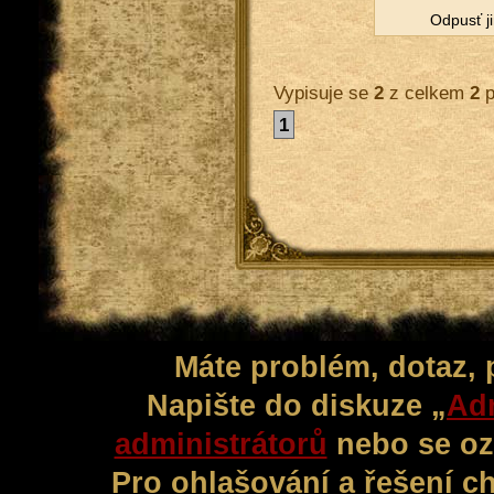
Od­pusť ji
Vypisuje se
2
z celkem
2
p
1
Máte problém, dotaz,
Napište do diskuze „
Adm
administrátorů
nebo se oz
Pro ohlašování a řešení c