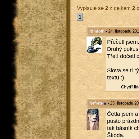
Vypisuje se
2
z celkem
2
p
1
Nimloth
- 24. listopadu 20
Pře­če­tl jse
Druhý pokus:
Třetí do­če­tl
Slova se ti rý
textu :)
Chytří lidé
Nefrete
- 23. listopadu 2
Četla jsem a z
pusto prázd­no
tak bás­ník ch
Škoda.