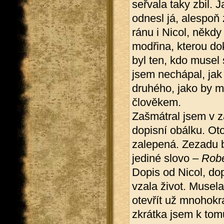
seřvala taky zbil. 
odnesl já, alespoň 
ránu i Nicol, někdy 
modřina, kterou do
byl ten, kdo musel
jsem nechápal, jak 
druhého, jako by m
člověkem.
Zašmátral jsem v 
dopisní obálku. Oto
zalepená. Zezadu b
jediné slovo –
Robe
Dopis od Nicol, dop
vzala život. Musela
otevřít už mnohokrá
zkrátka jsem k tom