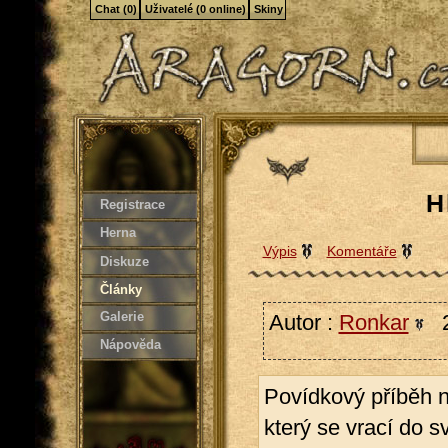
Chat (0)
Uživatelé (0 online)
Skiny
H
Registrace
Herna
Výpis
Komentáře
Diskuze
Články
Galerie
Autor :
Ronkar
2
Nápověda
Povídkový příběh 
který se vrací do s