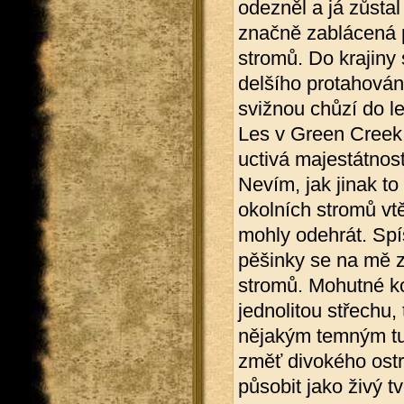
odezněl a já zůstal
značně zablácená 
stromů. Do krajiny
delšího protahování
svižnou chůzí do l
Les v Green Creek n
uctivá majestátnost
Nevím, jak jinak to
okolních stromů vtě
mohly odehrát. Spí
pěšinky se na mě z
stromů. Mohutné ko
jednolitou střechu,
nějakým temným tu
změť divokého ostr
působit jako živý t