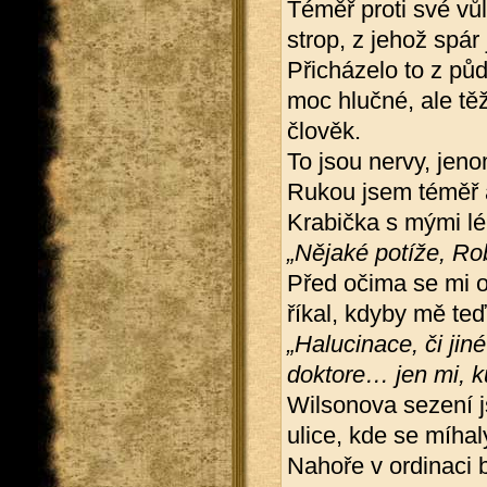
Téměř proti své vůl
strop, z jehož spár
Přicházelo to z půd
moc hlučné, ale těž
člověk.
To jsou nervy, jen
Rukou jsem téměř 
Krabička s mými lé
„Nějaké potíže, Ro
Před očima se mi o
říkal, kdyby mě teď
„Halucinace, či jin
doktore… jen mi, k
Wilsonova sezení j
ulice, kde se míhal
Nahoře v ordinaci 