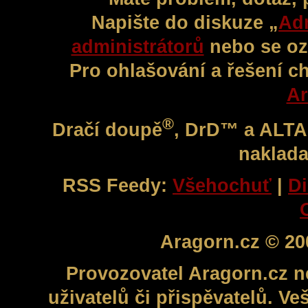
Napište do diskuze „
Adm
administrátorů
nebo se oz
Pro ohlašování a řešení c
Ar
®
Dračí doupě
, DrD™ a ALT
naklada
RSS Feedy:
Všehochuť
|
Di
Aragorn.cz © 20
Provozovatel Aragorn.cz n
uživatelů či přispěvatelů. V