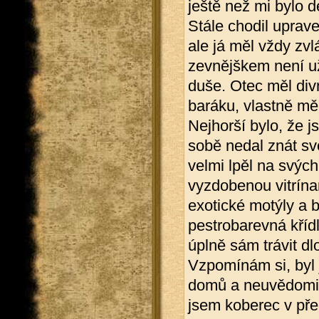
ještě než mi bylo 
Stále chodil uprave
ale já měl vždy zvl
zevnějškem není už
duše. Otec měl div
baráku, vlastně mě
Nejhorší bylo, že j
sobě nedal znát sv
velmi lpěl na svýc
vyzdobenou vitrínam
exotické motýly a b
pestrobarevná kří
úplně sám trávit dl
Vzpomínám si, byl j
domů a neuvědomil 
jsem koberec v pře