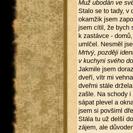
Muž ubodán ve sv
Stalo se to tady, v
okamžik jsem zapo
jsem cítil, že bych 
k zastávce - domů,
umlčel. Nesměl jse
Mrtvý, později iden
v kuchyni svého d
Jakmile jsem doraz
dveří, vítr mi vehn
dveřmi stále držela
zašle. Na schody i
sápat plevel a okn
jsem si povšiml dř
Stála tu už delší d
zájem, ale důvodem 