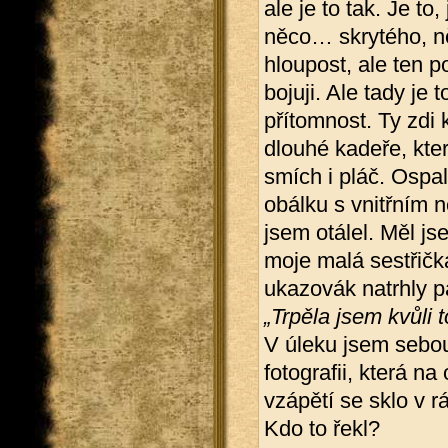
ale je to tak. Je to
něco… skrytého, ně
hloupost, ale ten p
bojuji. Ale tady je t
přítomnost. Ty zdi 
dlouhé kadeře, kter
smích i pláč. Ospal
obálku s vnitřním n
jsem otálel. Měl js
moje malá sestřičk
ukazovák natrhly pa
„Trpěla jsem kvůli t
V úleku jsem sebou
fotografii, která n
vzápětí se sklo v 
Kdo to řekl?