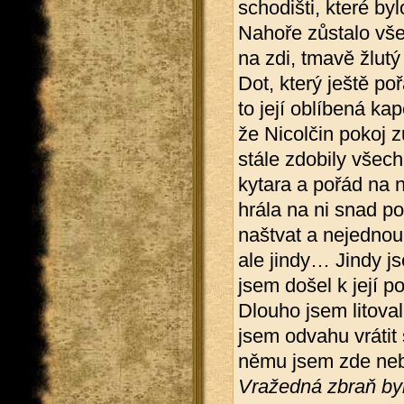
schodišti, které by
Nahoře zůstalo vše
na zdi, tmavě žlut
Dot, který ještě po
to její oblíbená kap
že Nicolčin pokoj z
stále zdobily všec
kytara a pořád na n
hrála na ni snad p
naštvat a nejednou
ale jindy… Jindy j
jsem došel k její p
Dlouho jsem litoval
jsem odvahu vrátit 
němu jsem zde neb
Vražedná zbraň byl