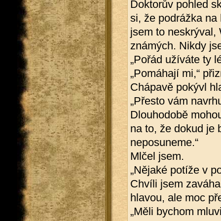
Doktorův pohled s
si, že podrážka na 
jsem to neskrýval,
známých. Nikdy jse
„Pořád užíváte ty l
„Pomáhají mi,“ přiz
Chápavě pokývl hl
„Přesto vám navrhuj
Dlouhodobě mohou 
na to, že dokud je 
neposuneme.“
Mlčel jsem.
„Nějaké potíže v p
Chvíli jsem zaváha
hlavou, ale moc př
„Měli bychom mluvi