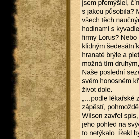
jsem přemýšlel, čím 
s jakou působila? 
všech těch naučný
hodinami s kyvadl
firmy Lorus? Nebo
klidným šedesátníke
hranaté brýle a pl
možná tím druhým,
Naše poslední sezen
svém honosném křes
život dole.
„…podle lékařské z
zápěstí, pohmožděn
Wilson zavřel spis,
jeho pohled na svý
to netýkalo. Řekl b