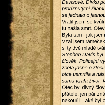
Davisové. Dívku po
proříznutými žilami
se jednalo o jasno
Vrátil jsem se kvůli
tu našla smrt. Otev
Byla tam - jak jsem
Vzal jsem rámeček s
si ty dvě mladé tvá
Stephen Davis
byl
člověk.
Policejní v
zcela jasně o zloč
otce usmrtila a ná
sama vzala život. 
Otec byl divný člo
přátele, jen pár zn
nekouřil. Také byl 