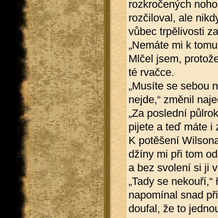
rozkročených noho
rozčiloval, ale nik
vůbec trpělivosti z
„Nemáte mi k tomu 
Mlčel jsem, protož
té rvačce.
„Musíte se sebou ně
nejde,“ změnil naj
„Za poslední půlrok
pijete a teď máte i 
K potěšení Wilsona
džíny mi při tom od
a bez svolení si ji v
„Tady se nekouří,“ 
napomínal snad př
doufal, že to jedn