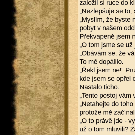
založil si ruce do kl
„Nezlepšuje se to,
„Myslím, že byste 
pobyt v našem oddě
Překvapeně jsem na
„O tom jsme se už j
„Obávám se, že vám 
To mě dopálilo.
„Řekl jsem ne!“ Pru
kde jsem se opřel 
Nastalo ticho.
„Tento postoj vám v
„Netahejte do toho
protože mě začínal
„O to právě jde - vy
už o tom mluvili? Z