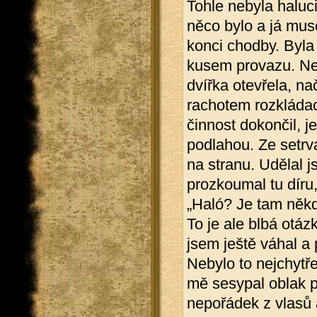
Tohle nebyla haluc
něco bylo a já muse
konci chodby. Byla 
kusem provazu. Nep
dvířka otevřela, na
rachotem rozkládac
činnost dokončil, j
podlahou. Ze setrva
na stranu. Udělal 
prozkoumal tu díru,
„Haló? Je tam něk
To je ale blbá otáz
jsem ještě váhal a 
Nebylo to nejchytře
mě sesypal oblak p
nepořádek z vlasů 