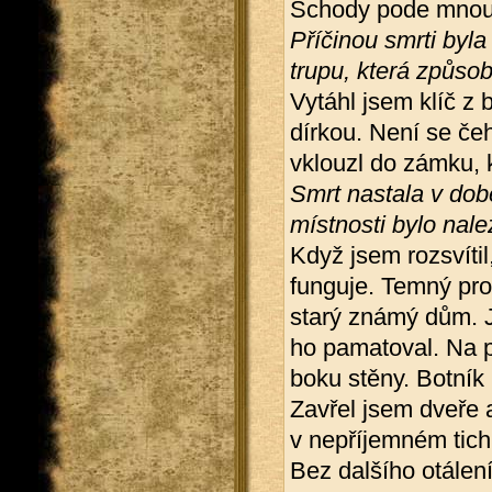
Schody pode mnou 
Příčinou smrti byla
trupu, která způsob
Vytáhl jsem klíč z
dírkou. Není se če
vklouzl do zámku, 
Smrt nastala v dob
místnosti bylo nal
Když jsem rozsvítil
funguje. Temný pro
starý známý dům. Je
ho pamatoval. Na p
boku stěny. Botník 
Zavřel jsem dveře 
v nepříjemném tich
Bez dalšího otálen