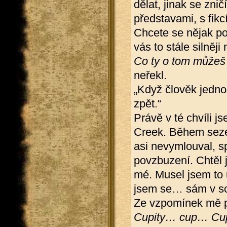
dělat, jinak se znič
představami, s fikcí
Chcete se nějak po
vás to stále silněji
Co ty o tom můžeš
neřekl.
„Když člověk jednou
zpět.“
Právě v té chvíli j
Creek. Během sezen
asi nevymlouval, sp
povzbuzení. Chtěl 
mé. Musel jsem to u
jsem se… sám v s
Ze vzpomínek mě p
Cupity… cup… Cu