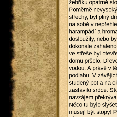
žebříku opatrně st
Poměrně nevysoký p
střechy, byl plný 
na sobě v nepřehle
harampádí a hroma
dosloužily, nebo b
dokonale zahaleno 
ve střeše byl otevř
domu pršelo. Dřevo
vodou. A právě v té
podlahu. V závějích
studený pot a na o
zastavilo srdce. St
navzájem překrýval
Něco tu bylo slyšet
musejí být stopy! 