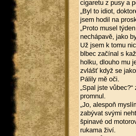
cigaretu z pusy a po
„Byl to idiot, dokto
jsem hodil na prosk
„Proto musel týden
nechápavě, jako by
Už jsem k tomu nic
blbec začínal s ka
holku, dlouho mu j
zvlášť když se jako
Pálily mě oči.
„Spal jste vůbec?“ 
promnul.
„Jo, alespoň myslí
zabývat svými nehty
špinavé od motorov
rukama živí.