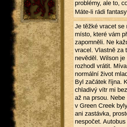
problémy, ale to, c
Máte-li rádi fantasy
Je těžké vracet se 
místo, které vám př
zapomněli. Ne každ
vracel. Vlastně za 
nevěděl. Wilson je
rozhodl vrátit. Míva
normální život mla
Byl začátek října. 
chladivý vítr mi be
až na prsou. Nebe 
v Green Creek byly
ani zastávka, prost
nespočet. Autobus 