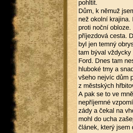
pohltit.
Dům, k němuž jsem d
než okolní krajina.
proti noční obloze.
příjezdová cesta. D
byl jen temný obrys
tam býval vždycky
Ford. Dnes tam nes
hluboké tmy a snad 
všeho nejvíc dům p
z městských hřbito
A pak se to ve mně 
nepříjemné vzpomín
zády a čekal na vh
mohl do ucha zašep
článek, který jsem 