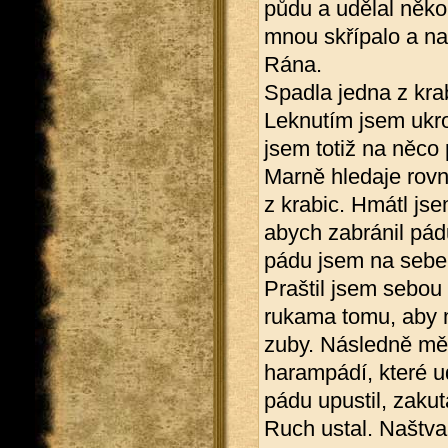
půdu a udělal někol
mnou skřípalo a na
Rána.
Spadla jedna z kra
Leknutím jsem ukro
jsem totiž na něco 
Marně hledaje rovn
z krabic. Hmátl jse
abych zabránil pád
pádu jsem na sebe 
Praštil jsem sebou 
rukama tomu, aby m
zuby. Následně mě
harampádí, které ud
pádu upustil, zakut
Ruch ustal. Naštva