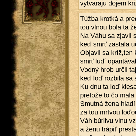
vytvaraju dojem kr
Túžba krotká a pre
tou vlnou bola ta 
Na Váhu sa zjavil s
keď smrť zastala uč
Objavil sa kríž,ten
smrť ludí opantáva
Vodný hrob určil ta
keď loď rozbila sa s
Ku dnu ta loď klesa
pretože,to čo mala s
Smutná žena hladí d
za tou mrtvou loďou
Váh búrlivu vlnu vz
a ženu trápiť presta