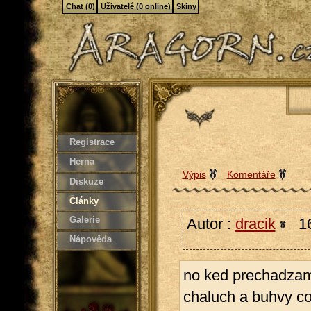
Chat (0)
Uživatelé (0 online)
Skiny
Registrace
Herna
Výpis
Komentáře
Diskuze
Články
Galerie
Autor :
dracik
16
Nápověda
no ked prechadzam
chaluch a buhvy co