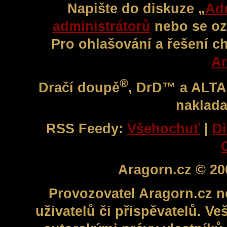
Napište do diskuze „
Adm
administrátorů
nebo se oz
Pro ohlašování a řešení c
Ar
®
Dračí doupě
, DrD™ a ALT
naklada
RSS Feedy:
Všehochuť
|
Di
Aragorn.cz © 20
Provozovatel Aragorn.cz n
uživatelů či přispěvatelů. V