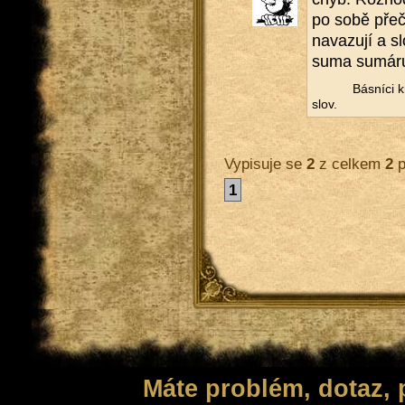
po sobě pře­č
na­va­zu­jí a s
suma su­má­r
Bás­ní­ci k
slov.
Vypisuje se
2
z celkem
2
p
1
Máte problém, dotaz,