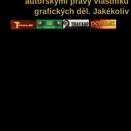
autorskými právy vlastníků 
grafických děl. Jakékoli