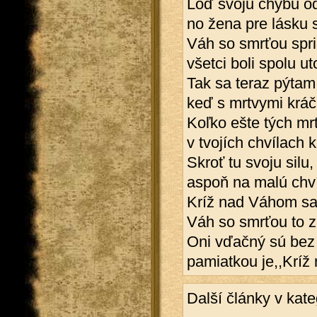
Loď svoju chybu od
no žena pre lásku s
Váh so smrťou spri
všetci boli spolu u
Tak sa teraz pýtam
keď s mrtvymi krá
Koľko ešte tých mr
v tvojích chvílach 
Skroť tu svoju silu,
aspoň na malú chví
Kríž nad Váhom sa 
Váh so smrťou to za
Oni vďačný sú bez 
pamiatkou je,,Kríž
Další články v kate