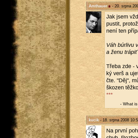
Amthauer
- 20. srpna 20
Jak jsem vždy 
pus­tit, pro­to
není ten pří­
Váh búr­li­vu 
a ženu trá­piť
Třeba zde - ve
ký verš a uje
čte. "Děj", mů
ško­zen těž­ko
***
- What is a
kucik
- 18. srpna 2008 10:
Na první po­h
chyb. Roz­hod­n