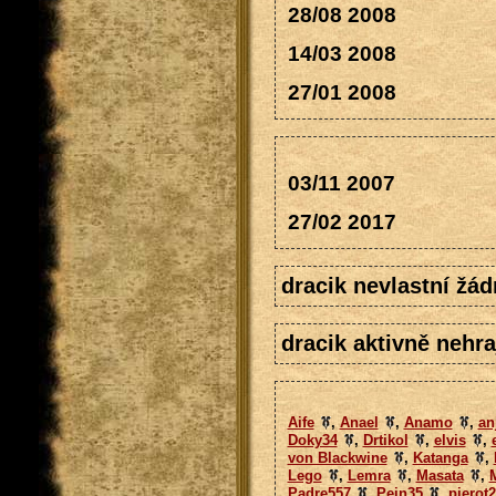
28/08 2008
14/03 2008
27/01 2008
03/11 2007
27/02 2017
dracik nevlastní žád
dracik aktivně nehra
Aife
,
Anael
,
Anamo
,
an
Doky34
,
Drtikol
,
elvis
,
von Blackwine
,
Katanga
,
Lego
,
Lemra
,
Masata
,
Padre557
,
Pein35
,
pierot