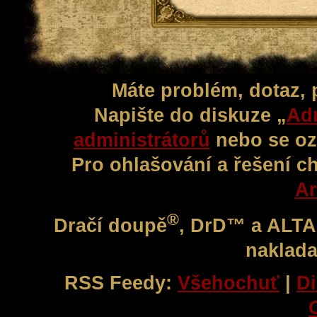
Máte problém, dotaz,
Napište do diskuze „
Adm
administrátorů
nebo se oz
Pro ohlašování a řešení c
Ar
®
Dračí doupě
, DrD™ a ALT
naklada
RSS Feedy:
Všehochuť
|
Di