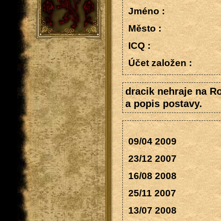
Jméno :
Město :
ICQ :
Účet založen :
dracik nehraje na R
a popis postavy.
09/04 2009
23/12 2007
16/08 2008
25/11 2007
13/07 2008