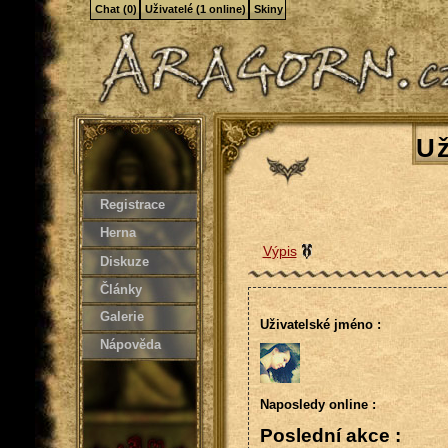
Chat (0)
Uživatelé (1 online)
Skiny
Už
Registrace
Herna
Výpis
Diskuze
Články
Galerie
Uživatelské jméno :
Nápověda
Naposledy online :
Poslední akce :