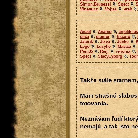
Šimon.Brugezsi
,
Spect
,
S
Vinettucz
,
Vojtas
,
vrab
Anael
,
Anamo
,
anjelik la
enca
,
eranior
,
Escuro
,
Jatorik
,
Jizva
,
Junko
,
Lego
,
Lucylle
,
Masata
,
Pein35
,
Reiji
,
relionix
,
Spect
,
StacyCyborg
,
Todr
Takže stále starnem,
Mám strašnú slabosť 
tetovania.
Neznášam ľudí ktorý 
nemajú, a tak isto 