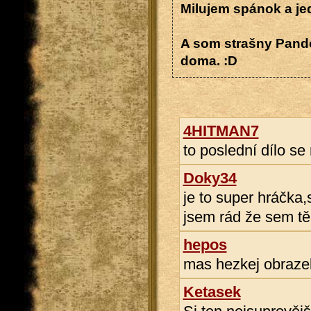
Milujem spánok a jed
A som strašny Pandof
doma. :D
4HITMAN7
to poslední dílo se
Doky34
je to super hráčka
jsem rád že sem tě
hepos
mas hezkej obrazek
Ketasek