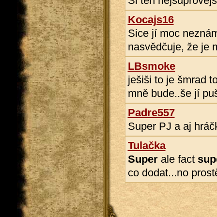
Si ten nejsuprovějš
Kocajs16
Sice jí moc neznám,
nasvědčuje, že je 
LBsmoke
ješiši to je šmrad 
mně bude..še jí p
Padre557
Super PJ a aj hráč
Tulačka
Super
ale fact
sup
co dodat...no pros