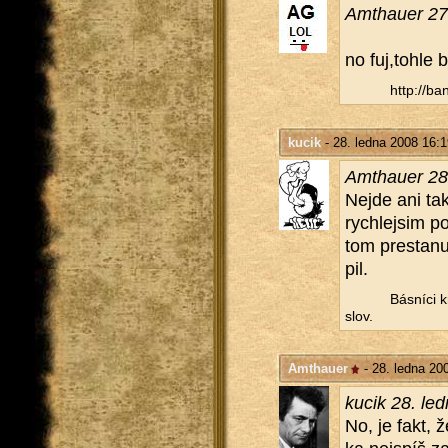
Am­thauer 27
no fuj,tohle 
http://​ba
kucik
- 28. ledna 2008 16:1
Am­thauer 28
Nejde ani tak 
rych­lej­sim po
tom presta­nu
pil.
Bás­ní­ci k
slov.
Amthauer
- 28. ledna 20
kucik 28. le
No, je fakt, ž