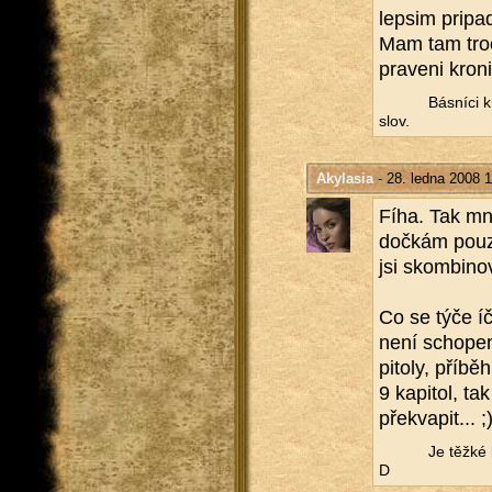
lep­sim pri­pa­
Mam tam tro­c
pra­ve­ni kro­n
Bás­ní­ci k
slov.
Akylasia
- 28. ledna 2008 1
Fíha. Tak mno­
do­čkám pouze k
jsi skom­bi­no­v
Co se týče íče
není scho­pen 
pi­to­ly, pří­
9 ka­pi­tol, t
pře­kva­pit... ;
Je těžké b
D