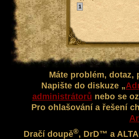
1
Máte problém, dotaz,
Napište do diskuze „
Adm
administrátorů
nebo se oz
Pro ohlašování a řešení c
Ar
®
Dračí doupě
, DrD™ a ALT