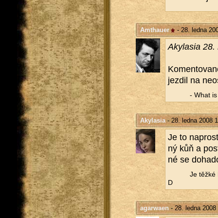
Amthauer
- 28. ledna 20
Akyla­sia 28
Ko­men­to­va­n
jez­dil na ne­o
- What is a
Akylasia
- 28. ledna 2008 
Je to na­pros­
ný kůň a po­st
né se do­ha­d
Je těžké b
D
agarwaen
- 28. ledna 2008