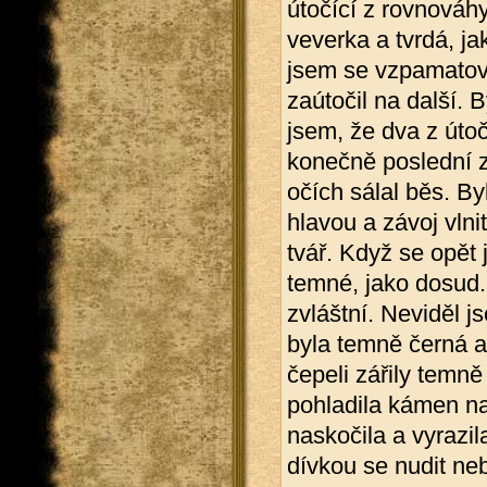
útočící z rovnováhy
veverka a tvrdá, j
jsem se vzpamatoval
zaútočil na další.
jsem, že dva z úto
konečně poslední z 
očích sálal běs. By
hlavou a závoj vlni
tvář. Když se opět j
temné, jako dosud.
zvláštní. Neviděl 
byla temně černá a
čepeli zářily temn
pohladila kámen na 
naskočila a vyrazil
dívkou se nudit ne