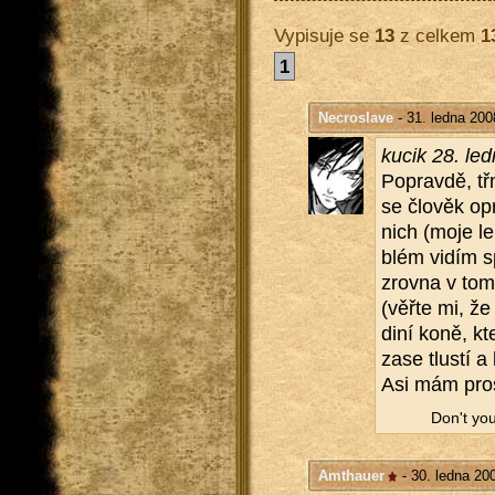
Vypisuje se
13
z celkem
1
1
Necroslave
- 31. ledna 200
kucik 28. le
Po­prav­dě, tř
se člo­věk op
nich (moje lek
blém vidím sp
zrov­na v tom
(věřte mi, že 
di­ní koně, kt
zase tlus­tí a 
Asi mám pros
Don't yo
Amthauer
- 30. ledna 20