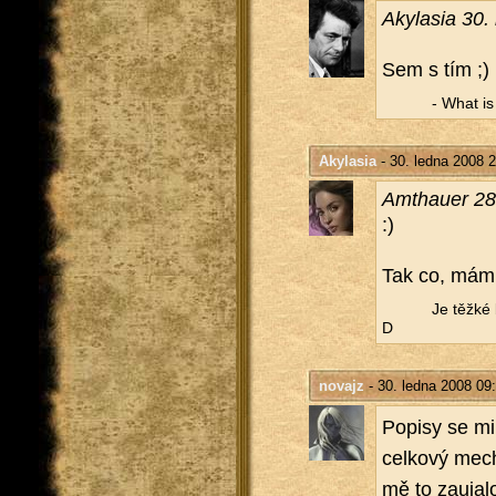
Akyla­sia 30
Sem s tím ;)
- What is a
Akylasia
- 30. ledna 2008 
Am­thauer 28
:)
Tak co, mám od
Je těžké b
D
novajz
- 30. ledna 2008 09
Po­pi­sy se mi 
cel­ko­vý me­c
mě to za­u­ja­