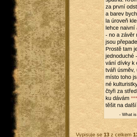
za první od­st
a barev bych 
la úroveň kle­
lehce na­iv­ní 
- no a závěr m
jsou pře­pa­de
Pros­tě tam je
jed­no­du­ché 
vá­ní dívky k 
tváři úsměv, ú
místo toho jse
né kul­tu­rist
čtyři za střed
ku dávám
**
těšit na další
- What is a
Vypisuje se
13
z celkem
1