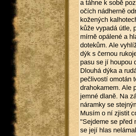
a táhne k sobě poz
očích nádherně odr
kožených kalhotech,
kůže vypadá útle, p
mírně opálené a h
dotekům. Ale vyhlí
dýk s černou rukoj
pasu se jí houpou 
Dlouhá dýka a rudá
pečlivostí omotán 
drahokamem. Ale po
jemné dlaně. Na z
náramky se stejným
Musím o ní zjistit 
"Sejdeme se před 
se její hlas neláma