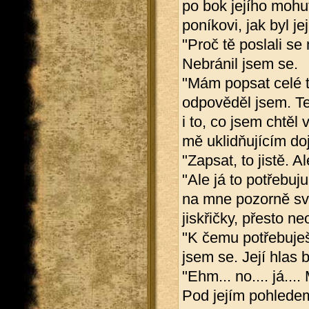
po bok jejího mohu
poníkovi, jak byl je
"Proč tě poslali s
Nebránil jsem se.
"Mám popsat celé tv
odpověděl jsem. Tep
i to, co jsem chtěl
mě uklidňujícím d
"Zapsat, to jistě. 
"Ale já to potřebuj
na mne pozorně svů
jiskřičky, přesto ne
"K čemu potřebuješ 
jsem se. Její hlas b
"Ehm... no.... já..
Pod jejím pohledem