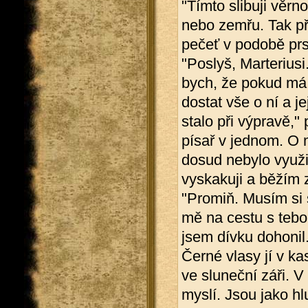
"Tímto slibuji věrno
nebo zemřu. Tak př
pečeť v podobě prs
"Poslyš, Marteriusi
bych, že pokud má 
dostat vše o ní a je
stalo při výpravě,"
písař v jednom. O 
dosud nebylo využi
vyskakuji a běžím 
"Promiň. Musím si 
mě na cestu s tebo
jsem dívku dohonil.
Černé vlasy jí v k
ve sluneční záři. V
myslí. Jsou jako hl