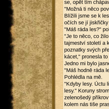
se, opět tím chá
"Možná ti něco pov
Blížili jsme se k l
očích se jí jiskřičk
"Máš ráda les?" pok
"Je to něco, co žil
tajmeství století a
poznatky svých pře
kácet," pronesla to
Jedno mi bylo jasné
"Máš hodně ráda les
Pohlédla na mě.
"Kdyby lesy. Úctu l
lesy." Koruny strom
zelenošedý příkrov
kolem nás tiše pra