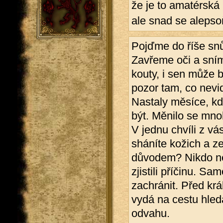
že je to amatérská
ale snad se alepsoň
Pojďme do říše snů
Zavřeme oči a sním
kouty, i sen může 
pozor tam, co nevi
Nastaly měsíce, kd
být. Měnilo se mnoh
V jednu chvíli z vás
sháníte kožich a z
důvodem? Nikdo net
zjistili příčinu. S
zachránit. Před krá
vydá na cestu hledá
odvahu.