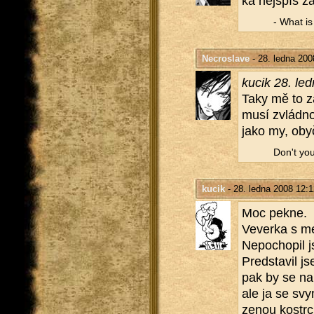
ka nej­spíš za
- What is a
Necroslave
- 28. ledna 200
kucik 28. le
Taky mě to za­ra
musí zvlád­no
jako my, oby­č
Don't yo
kucik
- 28. ledna 2008 12:1
Moc pekne.
Ve­ver­ka s me
Ne­po­cho­pil
Pred­sta­vil j
pak by se na 
ale ja se svy
ze­nou kostr­