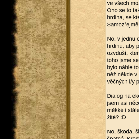
ve všech mož­
Ono se to tak 
hr­di­na, se kt
Sa­mo­zřej­mě ne
No, v jednu chv
hr­di­nu, aby p
ozvdu­ší, kte
toho jsme se d
bylo náhle to
něž někde v t
věč­ných i/y pro
Di­a­log na ek
jsem asi něco 
měkké i stále 
ži­té? :D
No, škoda, ško
špat­ná. Krom