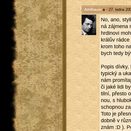
Amthauer
- 27. ledna 20
No, ano, sty­li
ná zá­jme­na 
hr­di­no­vi mo
krá­lův rádce 
krom toho naví
bych tedy být
Popis dívky, k
ty­pic­ký a uk
nám pro­mí­ta­
či jaké lidi b
til­ní, přes­to 
nou, s hlu­bo­
schop­nou za­bí
Toto je přes­ný
dob­ně v růz­n
znám :D ). Po­