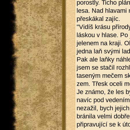
porostly. Ticho plá
lesa. Nad hlavami 
přeskákal zajíc.
"Vidíš krásu přírody
láskou v hlase. Po 
jelenem na kraji. O
jedna laň svými la
Pak ale laňky náhle
jsem se stačil rozhl
taseným mečem sko
zem. Třesk oceli m
Je známo, že les b
navíc pod vedením 
nezažil, bych jejich
bránila velmi dobře
připravující se k ú