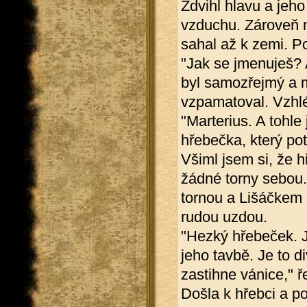
Zdvihl hlavu a jeho
vzduchu. Zároveň 
sahal až k zemi. P
"Jak se jmenuješ? A
byl samozřejmý a m
vzpamatoval. Vzhlé
"Marterius. A tohle
hřebečka, který pot
Všiml jsem si, že 
žádné torny sebou.
tornou a Lišáčkem
rudou uzdou.
"Hezký hřebeček. J
jeho tavbě. Je to 
zastihne vánice," ř
Došla k hřebci a po