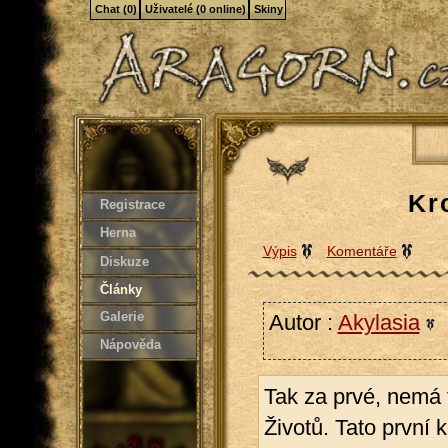
Chat (0)
Uživatelé (0 online)
Skiny
Kr
Registrace
Herna
Výpis
Komentáře
Diskuze
Články
Galerie
Autor :
Akylasia
2
Nápověda
Tak za prvé, nemá 
Životů. Tato první 