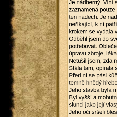
Je nádherný. Vlní s
zaznamená pouze b
ten nádech. Je nádh
neříkající, k ní p
krokem se vydala v
Odběhl jsem do své
potřebovat. Obleče
úpravu zbroje, léka
Netušil jsem, zda m
Stála tam, opírala
Před ní se pásl kůň
temně hnědý hřebe
Jeho stavba byla m
Byl vyšší a mohutn
slunci jako její vl
Jeho oči sršeli ble