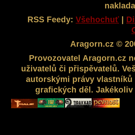
naklada
RSS Feedy:
Všehochuť
|
Di
Aragorn.cz © 20
Provozovatel Aragorn.cz n
uživatelů či přispěvatelů. V
autorskými právy vlastníků 
grafických děl. Jakékoli