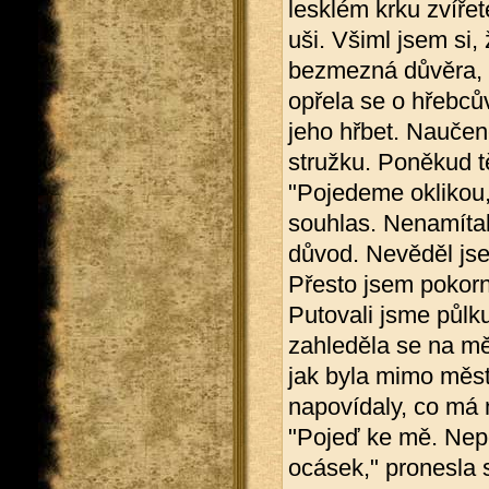
lesklém krku zvíře
uši. Všiml jsem si, 
bezmezná důvěra, o
opřela se o hřebců
jeho hřbet. Naučen
stružku. Poněkud t
"Pojedeme oklikou,
souhlas. Nenamítal
důvod. Nevěděl jse
Přesto jsem pokorn
Putovali jsme půlku
zahleděla se na mě. 
jak byla mimo měst
napovídaly, co má n
"Pojeď ke mě. Nepo
ocásek," pronesla 