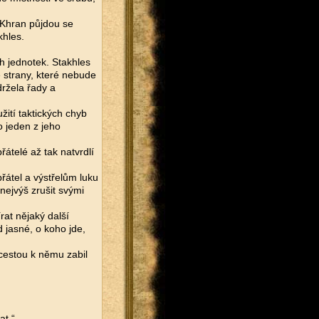
 Khran půjdou se
khles.
h jednotek. Stakhles
ě strany, které nebude
držela řady a
žití taktických chyb
o jeden z jeho
řátelé až tak natvrdlí
řátel a výstřelům luku
nejvýš zrušit svými
rat nějaký další
 jasné, o koho jde,
 cestou k němu zabil
at.“