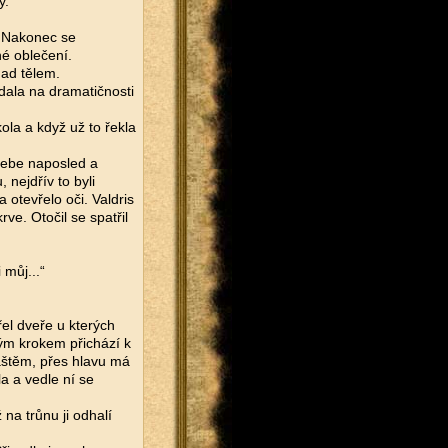
y.
. Nakonec se
né oblečení.
nad tělem.
idala na dramatičnosti
ola a když už to řekla
be naposled a
 nejdřív to byli
 otevřelo oči. Valdris
ve. Otočil se spatřil
 můj...“
řel dveře u kterých
lým krokem přichází k
áštěm, přes hlavu má
a a vedle ní se
na trůnu ji odhalí