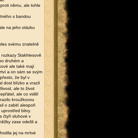
proti němu, ale tohle
motného s bandou
 ale na jeho otázku
khles svému znatelně
al rozkazy Stakhlesově
 po druhém a
kové ale také mají
mrtví a on sám se svým
řesto, že byl v
l dost blízko a vrazil
ivost, ale to život
přátel, ale co viděl
orazilo kroužkovou
il o zabití alespoň
 uprostřed bitvy.
 čtyři sluhové v
něžky zase odešli a
hodila jej na mrtvé