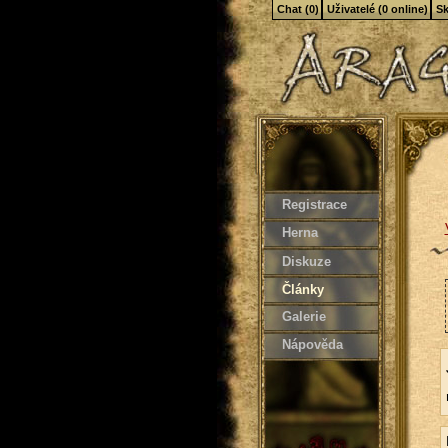
Chat (0)
Uživatelé (0 online)
Sk
Registrace
Herna
Diskuze
Články
Galerie
Nápověda