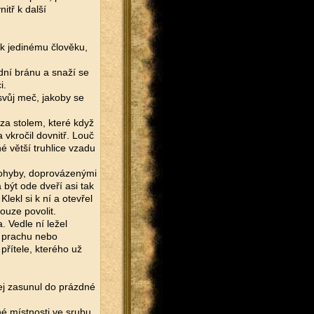
itř k další
 k jedinému člověku,
adní bránu a snaží se
i.
svůj meč, jakoby se
 za stolem, které když
 vkročil dovnitř. Louč
é větší truhlice vzadu
pohyby, doprovázenými
 být ode dveří asi tak
lekl si k ní a otevřel
ouze povolit.
 Vedle ní ležel
 prachu nebo
 přítele, kterého už
ej zasunul do prázdné
iné místnosti ve srubu,