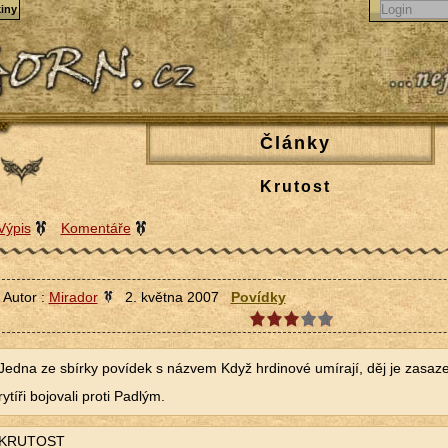
iny
Články
Krutost
Výpis
Komentáře
Autor :
Mirador
2. května 2007
Povídky
Jedna ze sbírky povídek s názvem Když hrdinové umírají, děj je zasaze
rytíři bojovali proti Padlým.
KRUTOST