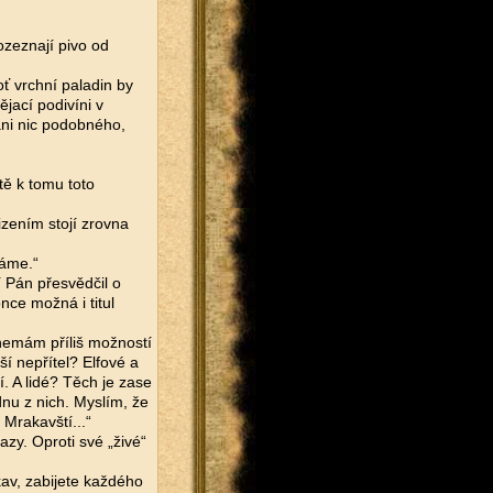
ozeznají pivo od
oť vrchní paladin by
ějací podivíni v
 ani nic podobného,
tě k tomu toto
izením stojí zrovna
háme.“
í Pán přesvědčil o
once možná i titul
 nemám příliš možností
ší nepřítel? Elfové a
í. A lidé? Těch je zase
dnu z nich. Myslím, že
 Mrakavští...“
azy. Oproti své „živé“
kav, zabijete každého