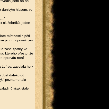
řivedla jsem ho na
se dunivým hlasem, ve
...“
st služebníků, jeden
laté místnosti s pěti
ak se jenom opovažuješ
ela zase zpátky ke
na, kterého přesto, že
to opravdu není
 Lefrey, zavolala ho k
li dost daleko od
tvý,“ poznamenala
paladinů však stále