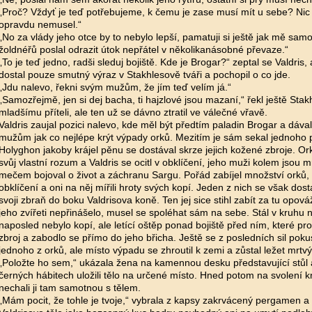
„Proč? Vždyť je teď potřebujeme, k čemu je zase musí mít u sebe? Nic 
opravdu nemusel.“
„No za vlády jeho otce by to nebylo lepší, pamatuji si ještě jak mě sa
žoldnéřů poslal odrazit útok nepřátel v několikanásobné převaze.“
„To je teď jedno, radši sleduj bojiště. Kde je Brogar?“ zeptal se Valdris,
dostal pouze smutný výraz v Stakhlesově tváři a pochopil o co jde.
„Jdu nalevo, řekni svým mužům, že jím teď velím já.“
„Samozřejmě, jen si dej bacha, ti hajzlové jsou mazaní,“ řekl ještě Sta
mladšímu příteli, ale ten už se dávno ztratil ve válečné vřavě.
Valdris zaujal pozici nalevo, kde měl být předtím paladin Brogar a dáv
mužům jak co nejlépe krýt výpady orků. Mezitím je sám sekal jednoho
Holyghon jakoby krájel pěnu se dostával skrze jejich kožené zbroje. Or
svůj vlastní rozum a Valdris se ocitl v obklíčení, jeho muži kolem jsou 
mečem bojoval o život a záchranu Sargu. Pořád zabíjel množství orků, p
obklíčení a oni na něj mířili hroty svých kopí. Jeden z nich se však dosta
svoji zbraň do boku Valdrisova koně. Ten jej sice stihl zabít za tu opovážl
jeho zvířeti nepřinášelo, musel se spoléhat sám na sebe. Stál v kruhu ne
naposled nebylo kopí, ale letící oštěp ponad bojiště před ním, které pr
zbroj a zabodlo se přímo do jeho břicha. Ještě se z posledních sil pokus
jednoho z orků, ale místo výpadu se zhroutil k zemi a zůstal ležet mrtvý
„Položte ho sem,“ ukázala žena na kamennou desku představující stůl a
černých hábitech uložili tělo na určené místo. Hned potom na svolení k
nechali ji tam samotnou s tělem.
„Mám pocit, že tohle je tvoje,“ vybrala z kapsy zakrvácený pergamen a 