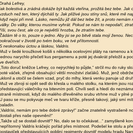
Drahá Lefrey,
jak bolestivá a zrádná dokáže být každá vteřina, prožitá bez tebe. Jak o
vzduch než ten, který dýcháš ty. Jak plíživé jsou stíny snů, které mě n
když nejsi při mně. Lásko, nemůžu již dál bez tebe žít, a proto nemám 
války. Do války, kterou musíme vyhrát. Pokud se nám to nepodaří, ztr
říši, svou čest, ale co je největší hrozba, že ztratím tebe.
Žádám tě o to, pouze o jedno. Aby jsi se po bitvě stala mojí ženou. Nech
pokračovat v životě po tvém boku, ve tvé přítomnosti.
S neskonalou úctou a láskou, Valdris.
Muž v šedé kroužkové košili s několika ocelovými pláty na ramenou a k
jednou narychlo přečetl kus pergamenu a poté jej dvakrát přeložil a pod
ve dveřích.
„Toto doruč kněžce Lefrey, co nejrychleji to půjde,“ strčil mu do ruky s
poté váček, zřejmě obsahující větší množství zlaťáků. Muž, jenž obdržel
uklonil a otočil se čelem vzad, pryč do mlhy, která venku panuje už dru
Muž ve zbroji si opět sedl do křesla u malého stolku, na kterém jsou ro
představující válečníky na bitevním poli. Chvíli sedí a hledí do nezná
straně místnosti, když do malého dřevěného srubu vtrhne muž v plné pl
U pasu se mu pokyvuje meč ve tvaru kříže, přesně takový, jaký smí mí
paladin.
„Valdrisi, nemám pro tebe dobré zprávy!“ začne znatelně vystrašeně nov
dostali přes naše opevnění!“
„Takže už se dostali dovnitř? No, dalo se to očekávat...“ zamyšleně ko
nepřítomný Valdris kráčejíc pořád přes místnost. Podešel ke stolu a pře
postaviček představujících gobliní regimenty dovnitř modelu hradu Nar