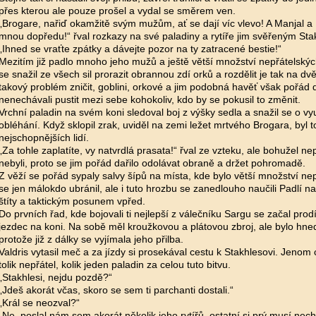
přes kterou ale pouze prošel a vydal se směrem ven.
„Brogare, nařiď okamžitě svým mužům, ať se dají víc vlevo! A Manjal a
mnou dopředu!“ řval rozkazy na své paladiny a rytíře jim svěřeným Sta
„Ihned se vraťte zpátky a dávejte pozor na ty zatracené bestie!“
Mezitím již padlo mnoho jeho mužů a ještě větší množství nepřátelskýc
se snažil ze všech sil prorazit obrannou zdí orků a rozdělit je tak na dv
takový problém zničit, goblini, orkové a jim podobná havěť však pořád 
nenechávali pustit mezi sebe kohokoliv, kdo by se pokusil to změnit.
Vrchní paladin na svém koni sledoval boj z výšky sedla a snažil se o vyu
obléhání. Když sklopil zrak, uviděl na zemi ležet mrtvého Brogara, byl t
nejschopnějších lidí.
„Za tohle zaplatíte, vy natvrdlá prasata!“ řval ze vzteku, ale bohužel nep
nebyli, proto se jim pořád dařilo odolávat obraně a držet pohromadě.
Z věží se pořád sypaly salvy šípů na místa, kde bylo větší množství nep
se jen málokdo ubránil, ale i tuto hrozbu se zanedlouho naučili Padlí na
štíty a taktickým posunem vpřed.
Do prvních řad, kde bojovali ti nejlepší z válečníku Sargu se začal prodí
jezdec na koni. Na sobě měl kroužkovou a plátovou zbroj, ale bylo hned
protože již z dálky se vyjímala jeho přilba.
Valdris vytasil meč a za jízdy si prosekával cestu k Stakhlesovi. Jenom
tolik nepřátel, kolik jeden paladin za celou tuto bitvu.
„Stakhlesi, nejdu pozdě?“
„Jdeš akorát včas, skoro se sem ti parchanti dostali.“
„Král se neozval?“
„Ne, poslal nám sem akorát několik jeho rytířů, ostatní si prý musí nech