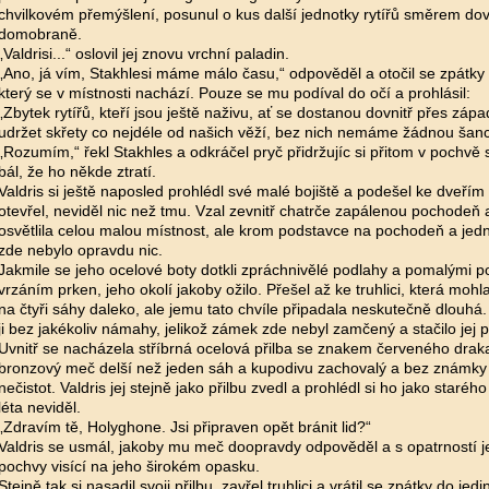
chvilkovém přemýšlení, posunul o kus další jednotky rytířů směrem dovn
domobraně.
„Valdrisi...“ oslovil jej znovu vrchní paladin.
„Ano, já vím, Stakhlesi máme málo času,“ odpověděl a otočil se zpátky
který se v místnosti nachází. Pouze se mu podíval do očí a prohlásil:
„Zbytek rytířů, kteří jsou ještě naživu, ať se dostanou dovnitř přes záp
udržet skřety co nejdéle od našich věží, bez nich nemáme žádnou šanc
„Rozumím,“ řekl Stakhles a odkráčel pryč přidržujíc si přitom v pochvě 
bál, že ho někde ztratí.
Valdris si ještě naposled prohlédl své malé bojiště a podešel ke dveřím
otevřel, neviděl nic než tmu. Vzal zevnitř chatrče zapálenou pochodeň a
osvětlila celou malou místnost, ale krom podstavce na pochodeň a jedn
zde nebylo opravdu nic.
Jakmile se jeho ocelové boty dotkli zpráchnivělé podlahy a pomalými 
vrzáním prken, jeho okolí jakoby ožilo. Přešel až ke truhlici, která mohla
na čtyři sáhy daleko, ale jemu tato chvíle připadala neskutečně dlouhá. K
ji bez jakékoliv námahy, jelikož zámek zde nebyl zamčený a stačilo jej p
Uvnitř se nacházela stříbrná ocelová přilba se znakem červeného draka.
bronzový meč delší než jeden sáh a kupodivu zachovalý a bez známky
nečistot. Valdris jej stejně jako přilbu zvedl a prohlédl si ho jako starého
léta neviděl.
„Zdravím tě, Holyghone. Jsi připraven opět bránit lid?“
Valdris se usmál, jakoby mu meč doopravdy odpověděl a s opatrností j
pochvy visící na jeho širokém opasku.
Stejně tak si nasadil svoji přilbu, zavřel truhlici a vrátil se zpátky do jed