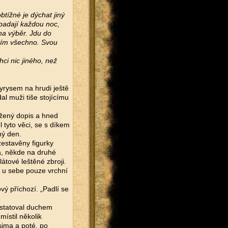
btížné je dýchat jiný
apadají každou noc,
na výběr. Jdu do
atím všechno. Svou
ci nic jiného, než
yrysem na hrudi ještě
al muži tiše stojícímu
ložený dopis a hned
 tyto věci, se s díkem
hý den.
zestavěny figurky
ma, někde na druhé
átové leštěné zbroji.
t u sebe pouze vrchní
ý příchozí. „Padlí se
nstatoval duchem
místil několik
sima a poté, po