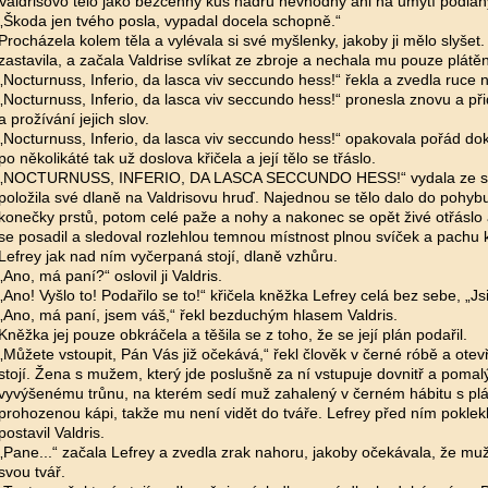
Valdrisovo tělo jako bezcenný kus hadru nevhodný ani na umytí podlah
„Škoda jen tvého posla, vypadal docela schopně.“
Procházela kolem těla a vylévala si své myšlenky, jakoby ji mělo slyšet
zastavila, a začala Valdrise svlíkat ze zbroje a nechala mu pouze plátě
„Nocturnuss, Inferio, da lasca viv seccundo hess!“ řekla a zvedla ruce 
„Nocturnuss, Inferio, da lasca viv seccundo hess!“ pronesla znovu a př
a prožívání jejich slov.
„Nocturnuss, Inferio, da lasca viv seccundo hess!“ opakovala pořád dok
po několikáté tak už doslova křičela a její tělo se třáslo.
„NOCTURNUSS, INFERIO, DA LASCA SECCUNDO HESS!“ vydala ze se
položila své dlaně na Valdrisovu hruď. Najednou se tělo dalo do pohybu,
konečky prstů, potom celé paže a nohy a nakonec se opět živé otřáslo a
se posadil a sledoval rozlehlou temnou místnost plnou svíček a pachu kr
Lefrey jak nad ním vyčerpaná stojí, dlaně vzhůru.
„Ano, má paní?“ oslovil ji Valdris.
„Ano! Vyšlo to! Podařilo se to!“ křičela kněžka Lefrey celá bez sebe, „Jsi
„Ano, má paní, jsem váš,“ řekl bezduchým hlasem Valdris.
Kněžka jej pouze obkráčela a těšila se z toho, že se její plán podařil.
„Můžete vstoupit, Pán Vás již očekává,“ řekl člověk v černé róbě a otev
stojí. Žena s mužem, který jde poslušně za ní vstupuje dovnitř a poma
vyvýšenému trůnu, na kterém sedí muž zahalený v černém hábitu s pl
prohozenou kápi, takže mu není vidět do tváře. Lefrey před ním poklekl
postavil Valdris.
„Pane...“ začala Lefrey a zvedla zrak nahoru, jakoby očekávala, že muž 
svou tvář.