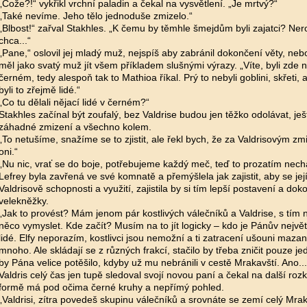
„Cože?!“ vykřikl vrchní paladin a čekal na vysvětlení. „Je mrtvý?“
„Také nevíme. Jeho tělo jednoduše zmizelo.“
„Blbost!“ zařval Stakhles. „K čemu by těmhle šmejdům byli zajatci? Ner
chca...“
„Pane,“ oslovil jej mladý muž, nejspíš aby zabránil dokončení věty, neb
měl jako svatý muž jít všem příkladem slušnými výrazy. „Víte, byli zde n
černém, tedy alespoň tak to Mathioa říkal. Prý to nebyli goblini, skřeti,
byli to zřejmě lidé.“
„Co tu dělali nějací lidé v černém?“
Stakhles začínal být zoufalý, bez Valdrise budou jen těžko odolávat, ješ
záhadné zmizení a všechno kolem.
„To netušíme, snažíme se to zjistit, ale řekl bych, že za Valdrisovým zm
oni.“
„Nu nic, vrať se do boje, potřebujeme každý meč, teď to prozatím nec
Lefrey byla zavřená ve své komnatě a přemýšlela jak zajistit, aby se jej
Valdrisově schopnosti a využití, zajistila by si tím lepší postavení a dok
velekněžky.
„Jak to provést? Mám jenom pár kostlivých válečníků a Valdrise, s tím
něco vymyslet. Kde začít? Musím na to jít logicky – kdo je Pánův největ
lidé. Elfy neporazím, kostlivci jsou nemožní a ti zatracení ušouni mazan
mnoho. Ale skládají se z různých frakcí, stačilo by třeba zničit pouze je
by Pána velice potěšilo, kdyby už mu nebránili v cestě Mrakavští. Ano...
Valdris celý čas jen tupě sledoval svojí novou paní a čekal na další rozk
formě má pod očima černé kruhy a nepřímý pohled.
„Valdrisi, zítra povedeš skupinu válečníků a srovnáte se zemí celý Mra