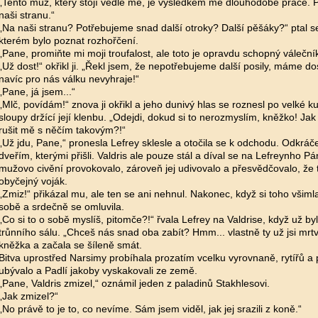
„Tento muž, který stojí vedle mě, je výsledkem mé dlouhodobé práce. P
naši stranu.“
„Na naši stranu? Potřebujeme snad další otroky? Další pěšáky?“ ptal 
kterém bylo poznat rozhořčení.
„Pane, promiňte mi moji troufalost, ale toto je opravdu schopný válečník
„Už dost!“ okřikl ji. „Řekl jsem, že nepotřebujeme další posily, máme do
navíc pro nás válku nevyhraje!“
„Pane, já jsem...“
„Mlč, povídám!“ znova ji okřikl a jeho dunivý hlas se roznesl po velké ku
sloupy držící její klenbu. „Odejdi, dokud si to nerozmyslím, kněžko! J
rušit mě s něčím takovým?!“
„Už jdu, Pane,“ pronesla Lefrey sklesle a otočila se k odchodu. Odkráč
dveřím, kterými přišli. Valdris ale pouze stál a díval se na Lefreynho Pá
mužovo civění provokovalo, zároveň jej udivovalo a přesvědčovalo, že 
obyčejný voják.
„Zmiz!“ přikázal mu, ale ten se ani nehnul. Nakonec, když si toho všimla
sobě a srdečně se omluvila.
„Co si to o sobě myslíš, pitomče?!“ řvala Lefrey na Valdrise, když už by
trůnního sálu. „Chceš nás snad oba zabít? Hmm... vlastně ty už jsi mr
kněžka a začala se šíleně smát.
Bitva uprostřed Narsimy probíhala prozatím vcelku vyrovnaně, rytířů a 
ubývalo a Padlí jakoby vyskakovali ze země.
„Pane, Valdris zmizel,“ oznámil jeden z paladinů Stakhlesovi.
„Jak zmizel?“
„No právě to je to, co nevíme. Sám jsem viděl, jak jej srazili z koně.“