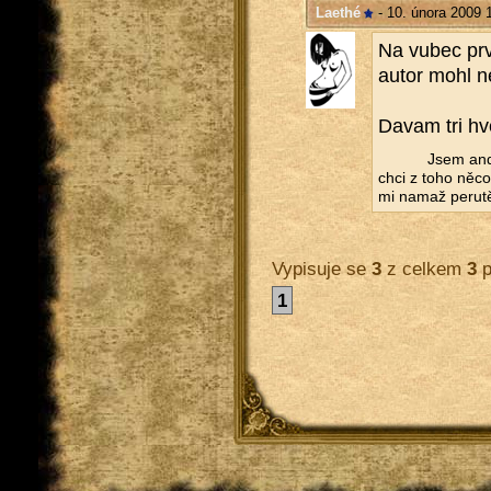
Laethé
- 10. února 2009 
Na vubec prvn
autor mohl ne
Davam tri hvez
Jsem andě
chci z toho něco 
mi namaž pe­ru­t
Vypisuje se
3
z celkem
3
p
1