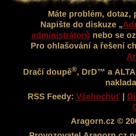
Máte problém, dotaz,
Napište do diskuze „
Adm
administrátorů
nebo se oz
Pro ohlašování a řešení c
Ar
®
Dračí doupě
, DrD™ a ALT
naklada
RSS Feedy:
Všehochuť
|
Di
Aragorn.cz © 20
Provozovatel Aragorn.cz n