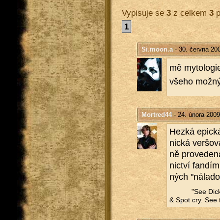
Vypisuje se
3
z celkem
3
p
1
Si.moon.a
- 30. června 20
mě my­to­lo­gi
všeho mož­ný­h
Mortred44
- 24. února 2009
Hezká epic­ká 
nic­ká ver­šo­
ně pro­ve­de­n
nic­tví fan­dím
ných "ná­la­d
"See Dic
& Spot cry. See t