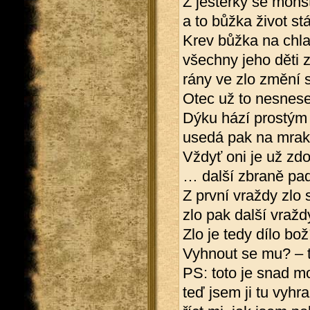
Z ještěrky se mons
a to bůžka život stá
Krev bůžka na chla
všechny jeho děti z
rány ve zlo změní 
Otec už to nesnese
Dýku hází prostým 
usedá pak na mrak 
Vždyť oni je už zd
… další zbraně pad
Z první vraždy zlo s
zlo pak další vražd
Zlo je tedy dílo bož
Vyhnout se mu? – to
PS: toto je snad mo
teď jsem ji tu vyhr