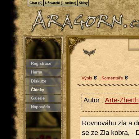
Chat (0)
Uživatelé (1 online)
Skiny
Registrace
Herna
Výpis
Komentáře
Diskuze
Články
Galerie
Autor :
Arte-Zherth
Nápověda
Rovnováhu zla a dob
se ze Zla kobra, - 