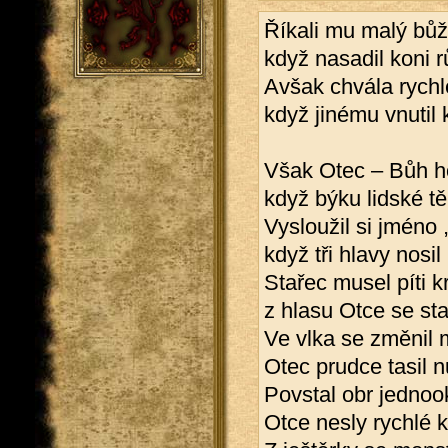
Říkali mu malý bůž
když nasadil koni r
Avšak chvála rychle
když jinému vnutil k
Však Otec – Bůh ho
když býku lidské tě
Vysloužil si jméno ,
když tři hlavy nosil
Stařec musel píti k
z hlasu Otce se stal
Ve vlka se změnil 
Otec prudce tasil n
Povstal obr jednoo
Otce nesly rychlé k