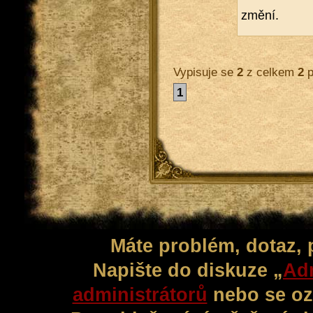
změ­ní.
Vypisuje se
2
z celkem
2
p
1
Máte problém, dotaz,
Napište do diskuze „
Adm
administrátorů
nebo se oz