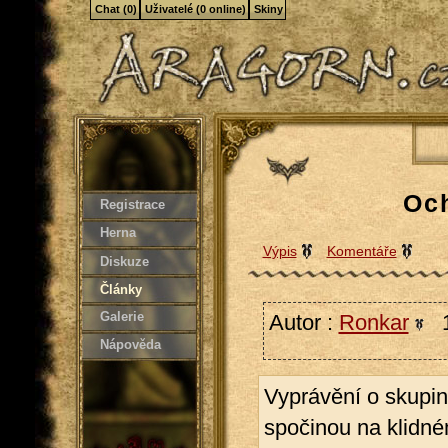
Chat (0)
Uživatelé (0 online)
Skiny
Och
Registrace
Herna
Výpis
Komentáře
Diskuze
Články
Galerie
Autor :
Ronkar
14
Nápověda
Vyprávění o skupině
spočinou na klidné