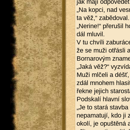
jak mají odpovědět.
„Na kopci, nad vesni
ta věž,“ zabědoval.
„Nerine!“ přerušil 
dál mluvil.
V tu chvíli zaburác
že se muži otřásli 
Bornarovým znamen
„Jaká věž?“ vyzvíd
Muži mlčeli a déšť,
zdál mnohem hlasitě
řekne jejich staro
Podskalí hlavní slo
„Je to stará stavba 
nepamatují, kdo ji
okolí, je opuštěná 