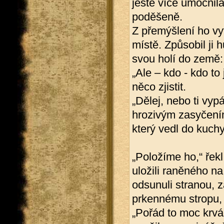
ještě více umocnil
poděšeně.
Z přemýšlení ho vyt
místě. Způsobil ji
svou holí do země: 
„Ale – kdo - kdo to
něco zjistit.
„Dělej, nebo ti vyp
hrozivým zasyčení
který vedl do kuch
„Položíme ho,“ řek
uložili raněného na
odsunuli stranou, z
prkennému stropu, o
„Pořád to moc krvá