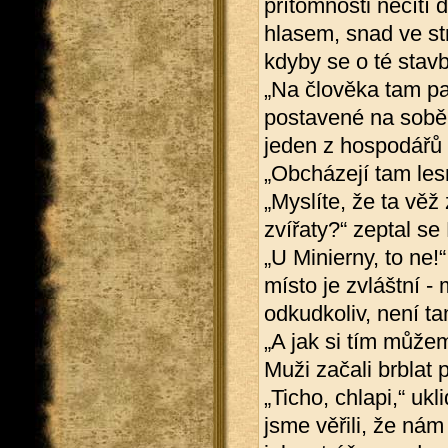
přítomnosti necítí 
hlasem, snad ve str
kdyby se o té stavb
„Na člověka tam pa
postavené na sobě 
jeden z hospodářů
„Obcházejí tam lesn
„Myslíte, že ta věž 
zvířaty?“ zeptal se
„U Minierny, to ne!
místo je zvláštní -
odkudkoliv, není ta
„A jak si tím můžem
Muži začali brblat 
„Ticho, chlapi,“ ukl
jsme věřili, že nám 