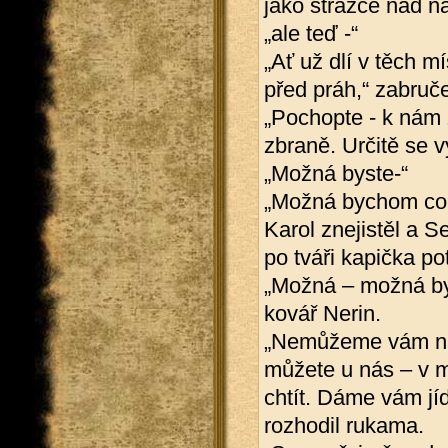
jako strážce nad na
„ale teď -“
„Ať už dlí v těch mí
před práh,“ zabruč
„Pochopte - k nám z
zbraně. Určitě se v
„Možná byste-“
„Možná bychom co?“
Karol znejistěl a S
po tváři kapička po
„Možná – možná bys
kovář Nerin.
„Nemůžeme vám na
můžete u nás – v m
chtít. Dáme vám jídl
rozhodil rukama.