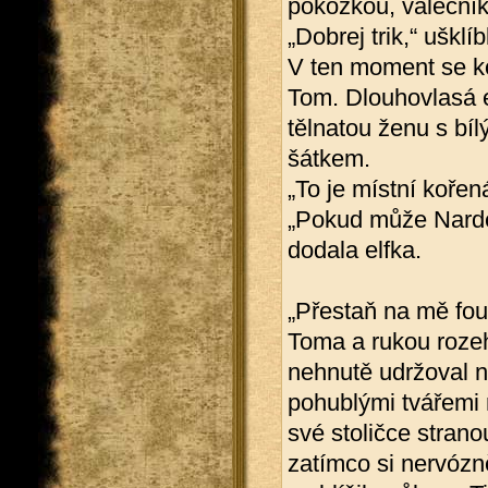
pokožkou, válečníko
„Dobrej trik,“ ušklí
V ten moment se ko
Tom. Dlouhovlasá e
tělnatou ženu s bíl
šátkem.
„To je místní kořen
„Pokud může Narde
dodala elfka.
„Přestaň na mě fouk
Toma a rukou rozeh
nehnutě udržoval n
pohublými tvářemi 
své stoličce strano
zatímco si nervózn