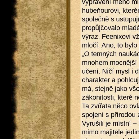
vyprávění mého mis
hubeňourovi, které
společně s ustupu
propůjčovalo mlad
výraz. Feenixovi vž
mločí. Ano, to bylo
„O temných naukách
mnohem mocnější a t
učení. Ničí mysl i 
charakter a pohlcuj
má, stejně jako vš
zákonitosti, které n
Ta zvířata něco ovl
spojení s přírodou a
Vyrušili je místní –
mimo majitele jedi