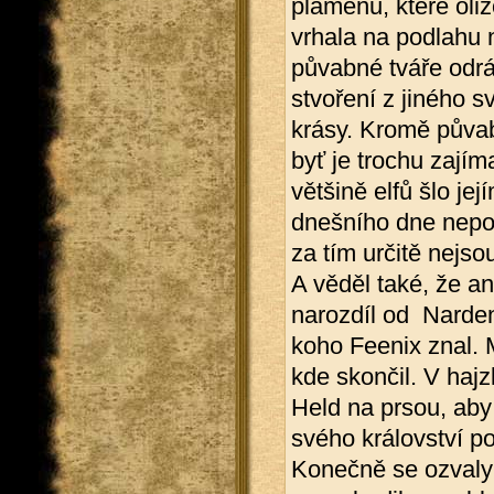
plamenů, které oliz
vrhala na podlahu n
půvabné tváře odrá
stvoření z jiného sv
krásy. Kromě půva
byť je trochu zají
většině elfů šlo je
dnešního dne nepoch
za tím určitě nejs
A věděl také, že an
narozdíl od Nardena
koho Feenix znal. 
kde skončil. V hajz
Held na prsou, aby 
svého království po
Konečně se ozvaly 