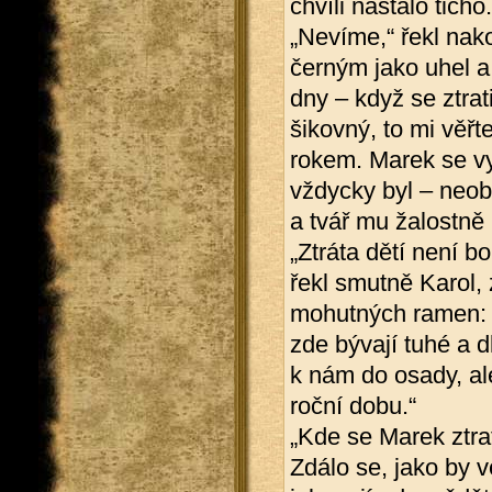
chvíli nastalo ticho.
„Nevíme,“ řekl nak
černým jako uhel a
dny – když se ztrat
šikovný, to mi věř
rokem. Marek se vy
vždycky byl – neob
a tvář mu žalostně
„Ztráta dětí není b
řekl smutně Karol,
mohutných ramen: 
zde bývají tuhé a d
k nám do osady, ale
roční dobu.“
„Kde se Marek ztrat
Zdálo se, jako by v