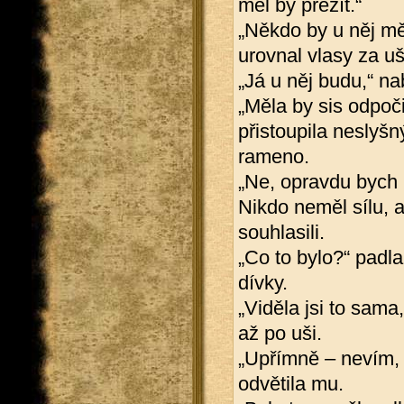
měl by přežít.“
„Někdo by u něj měl
urovnal vlasy za uš
„Já u něj budu,“ n
„Měla by sis odpoči
přistoupila neslyš
rameno.
„Ne, opravdu bych u
Nikdo neměl sílu, 
souhlasili.
„Co to bylo?“ padla
dívky.
„Viděla jsi to sam
až po uši.
„Upřímně – nevím, c
odvětila mu.