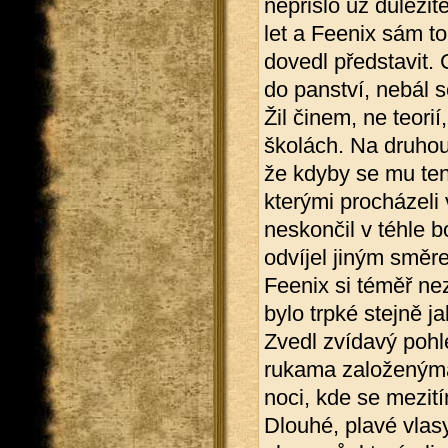
nepřišlo už důležit
let a Feenix sám to
dovedl představit.
do panství, nebál s
Žil činem, ne teori
školách. Na druhou 
že kdyby se mu ten
kterými procházeli
neskončil v téhle 
odvíjel jiným směr
Feenix si téměř nez
bylo trpké stejně j
Zvedl zvídavý pohl
rukama založenýma
noci, kde se mezití
Dlouhé, plavé vlasy