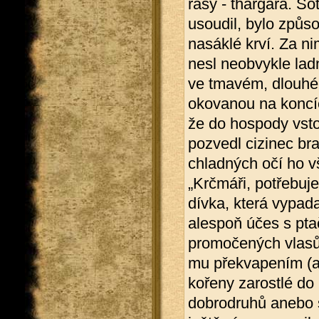
rasy - thargara. So
usoudil, bylo způs
nasáklé krví. Za nim
nesl neobvykle lad
ve tmavém, dlouhém
okovanou na koncíc
že do hospody vsto
pozvedl cizinec bra
chladných očí ho v
„Krčmáři, potřebuje
dívka, která vypada
alespoň účes s pta
promočených vlasů, 
mu překvapením (a
kořeny zarostlé do 
dobrodruhů anebo s