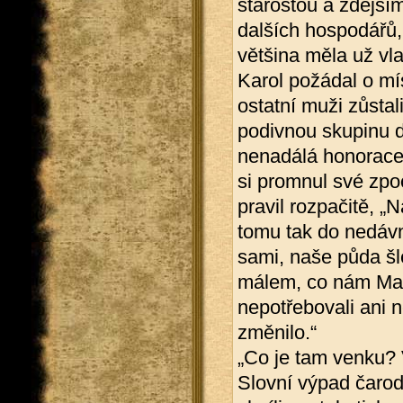
starostou a zdejší
dalších hospodářů,
většina měla už vla
Karol požádal o míst
ostatní muži zůstal
podivnou skupinu d
nenadálá honorace
si promnul své zpo
pravil rozpačitě, „
tomu tak do nedávn
sami, naše půda šl
málem, co nám Mat
nepotřebovali ani n
změnilo.“
„Co je tam venku? 
Slovní výpad čarod