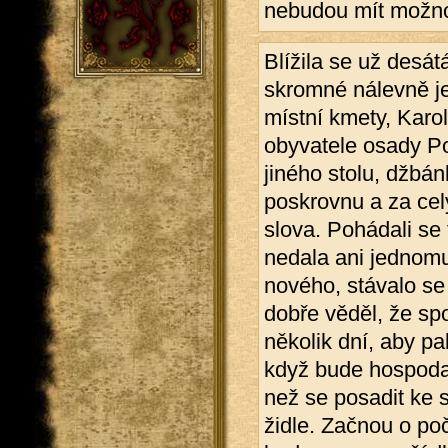
nebudou mít možnos
Blížila se už desát
skromné nálevně je
místní kmety, Karol
obyvatele osady Po
jiného stolu, džbá
poskrovnu a za cel
slova. Pohádali se 
nedala ani jednomu,
nového, stávalo se
dobře věděl, že spo
několik dní, aby pa
když bude hospoda 
než se posadit ke 
židle. Začnou o po