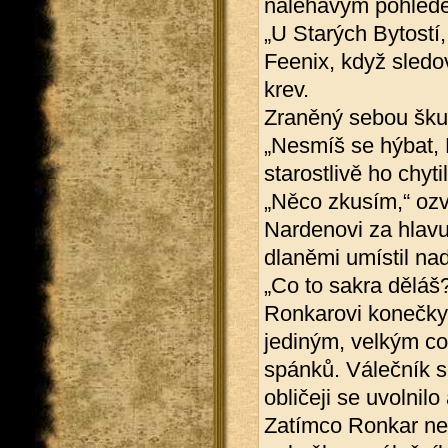
naléhavým pohlede
„U Starých Bytostí,
Feenix, když sledo
krev.
Zraněný sebou škub
„Nesmíš se hýbat, 
starostlivě ho chytil
„Něco zkusím,“ ozv
Nardenovi za hlavu
dlaněmi umístil nad
„Co to sakra děláš
Ronkarovi konečky 
jediným, velkým c
spánků. Válečník s
obličeji se uvolnilo
Zatímco Ronkar nec