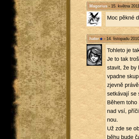
Magorius
- 15. května 201
Moc pěkné dí
hater
- 14. listopadu 201
To­hle­to je t
Je to tak troš
sta­vit, že by 
vpad­ne sku­pi
zjev­ně právě 
se­tká­va­jí se
Během toho se 
nad vsí, pří­č
nou.
Už zde se ob­j
bě­hu bude ča­