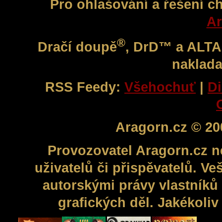
Pro ohlašování a řešení c
Ar
®
Dračí doupě
, DrD™ a ALT
naklada
RSS Feedy:
Všehochuť
|
Di
Aragorn.cz © 20
Provozovatel Aragorn.cz n
uživatelů či přispěvatelů. V
autorskými právy vlastníků 
grafických děl. Jakékoli