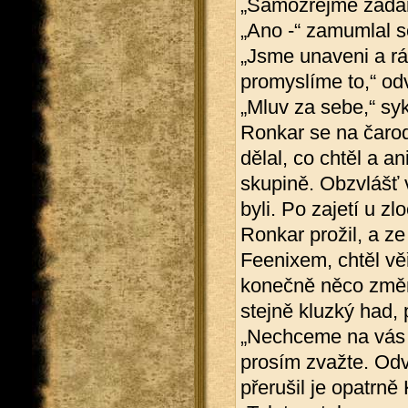
„Samozřejmě zadarm
„Ano -“ zamumlal s
„Jsme unaveni a rá
promyslíme to,“ odv
„Mluv za sebe,“ sy
Ronkar se na čarod
dělal, co chtěl a a
skupině. Obzvlášť 
byli. Po zajetí u z
Ronkar prožil, a ze
Feenixem, chtěl věř
konečně něco změni
stejně kluzký had,
„Nechceme na vás 
prosím zvažte. Od
přerušil je opatrně 