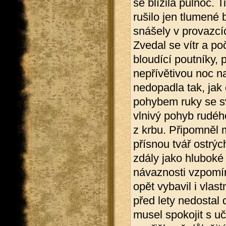
se blížila půlnoc. 
rušilo jen tlumené
snášely v provazcí
Zvedal se vítr a po
bloudící poutníky, 
nepřívětivou noc na
nedopadla tak, jak 
pohybem ruky se s
vlnivý pohyb rudé
z krbu. Připomněl 
přísnou tvář ostrýc
zdály jako hluboké
návaznosti vzpomín
opět vybavil i vlas
před lety nedostal
musel spokojit s 