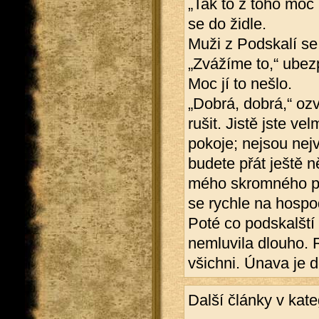
„Tak to z toho moc 
se do židle.
Muži z Podskalí se 
„Zvážíme to,“ ubez
Moc jí to nešlo.
„Dobrá, dobrá,“ oz
rušit. Jistě jste v
pokoje; nejsou nejv
budete přát ještě ně
mého skromného podn
se rychle na hospod
Poté co podskalští 
nemluvila dlouho. 
všichni. Únava je 
Další články v kate