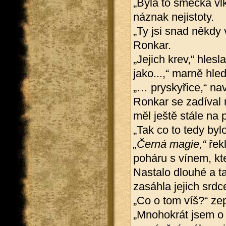
„Byla to smečka vlků
náznak nejistoty.
„Ty jsi snad někdy 
Ronkar.
„Jejich krev,“ hle
jako...,“ marně hle
„… pryskyřice,“ na
Ronkar se zadíval 
měl ještě stále na 
„Tak co to tedy byl
„Černá magie,“
řekl
poháru s vínem, kt
Nastalo dlouhé a ta
zasáhla jejich srdc
„Co o tom víš?“ zep
„Mnohokrát jsem o 