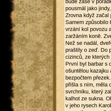
bude zase v pořádk
pousmál jako jindy,
Zrovna když začal 
Samem způsobilo te
vrzání kol povozu a
zaržáním koně. Zven
Než se nadál, dveře
praštily o zeď. Do
cizinců, ze kterých
První byl barbar s 
ošuntělou kazajku a
bezpočtem přezek. 
přišla s ním, měla 
svrchníku, který z
kalhot ze sukna. O
v jeho rysech Karo