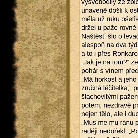
vysvobodily ze zb
unaveně došli k ost
měla už ruku ošetř
držel u paže rovné
Naštěstí šlo o leva
alespoň na dva týd
a to i přes Ronkar
„Jak je na tom?“ ze
pohár s vínem před
„Má horkost a jeho 
zručná léčitelka,“
šlachovitými pažem
potem, nezdravě pob
nejen tělo, ale i du
„Musíme mu ránu pra
raději nedořekl, „P