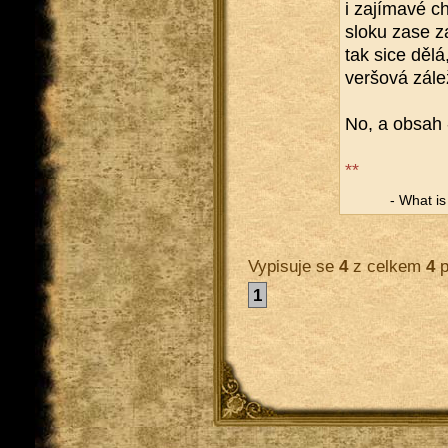
i za­jí­ma­vé 
sloku zase za
tak sice dělá,
ver­šo­vá zá­le­
No, a obsah 
**
- What is a
Vypisuje se
4
z celkem
4
p
1