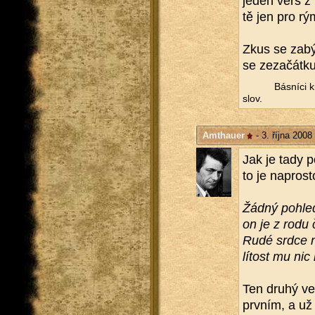
jeden verš z k
tě jen pro rým
Zkus se za­bý
se ze­za­čát­ku
Bás­ní­ci k
slov.
Amthauer
- 3. října 2008
Jak je tady po
to je na­pros­t
Žádný po­hled l
on je z rodu č
Rudé srdce 
lí­tost mu nic 
Ten druhý ver
prv­ním, a už 