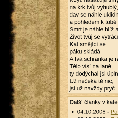
na krk tvůj vyhublý
dav se náhle uklidn
a pohledem k tobě 
Smrt je náhle blíž a
Život tvůj se vytrácí
Kat smějící se
páku skládá
A tvá schránka je 
Tělo visí na laně,
ty dodýchal jsi úpln
Už nečeká tě nic,
jsi už navždy pryč.
Další články v kate
04.10.2008 -
Po