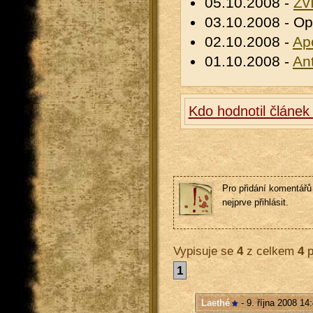
05.10.2008 -
Zví
03.10.2008 - Op
02.10.2008 -
Ap
01.10.2008 -
An
Kdo hodnotil článek
Pro přidání komentářů 
nejprve přihlásit.
Vypisuje se
4
z celkem
4
p
1
Laethé
- 9. října 2008 14