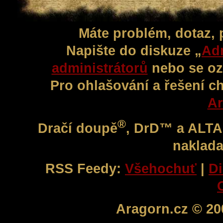
Máte problém, dotaz,
Napište do diskuze „
Adm
administrátorů
nebo se oz
Pro ohlašování a řešení c
Ar
®
Dračí doupě
, DrD™ a ALT
naklada
RSS Feedy:
Všehochuť
|
Di
Aragorn.cz © 20