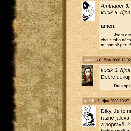
Am­thauer 3.
kucik 6. říjn
amen.
Jsem andě
chci z toho něco 
mi namaž pe­ru­t
Anach
- 6. října 2008 16:02
kucik 6. říjn
Dobře dě­ku­j
Dum spir
kucik
- 6. října 2008 10:27
Díky, že to n
raz­ně ja­lo­vá
a po­pra­vě. Ž