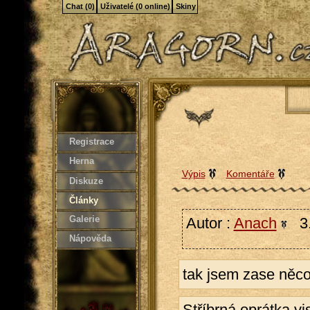
Chat (0)
Uživatelé (0 online)
Skiny
Registrace
Herna
Výpis
Komentáře
Diskuze
Články
Galerie
Autor :
Anach
3.
Nápověda
tak jsem zase něco
Stříbrná oprátka vis