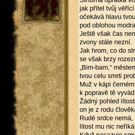
jak přítel tvůj věřící
očekává hlavu tvo
pod oblohou modra
Ještě však čas nen
zvony stále nezní.
Jak hrom, co do st
se však brzy rozez
„Bim-bam,“ městem
tvou celu smrti pro
Muž v kápi černém
k popravě tě vyvádí
Žádný pohled lítost
on je z rodu člověk
Rudé srdce nemá,
lítost mu nic neříká
Když nasazuje sm