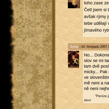
toho zase ze s
Četl jsem si t
avšak rýmy js
tebe udě­la­jí
jí­ma­vé­ho ry
Systy
- 14. listopadu 2007 
No... Do­ko­na
slov se mi ta
tam dvě po­sle
mic­ky... Pak 
ve slo­ven­šti
mě neni a na 
ně neni nej­h
"Pe­ní­ze 
slo­ví