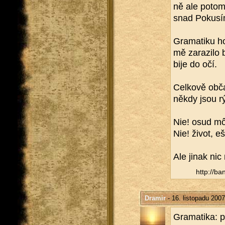
ně ale potom 
snad Po­ku­sí
Gra­ma­ti­ku ho
mě za­ra­zi­lo
bije do očí.
Cel­ko­vě obča
někdy jsou r
Nie! osud môj
Nie! život, eš
Ale jinak nic
http://​ba
Dramir
- 16. listopadu 2007
Gra­ma­ti­ka: