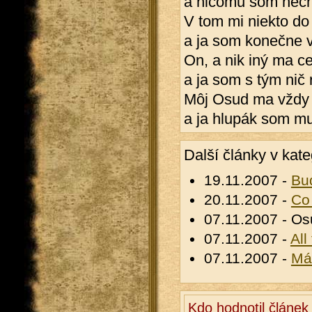
a ničomu som nech
V tom mi niekto do 
a ja som konečne v
On, a nik iný ma ce
a ja som s tým nič 
Môj Osud ma vždy r
a ja hlupák som mu 
Další články v kate
19.11.2007 -
Bu
20.11.2007 -
Co
07.11.2007 - O
07.11.2007 -
All
07.11.2007 -
Má
Kdo hodnotil článe