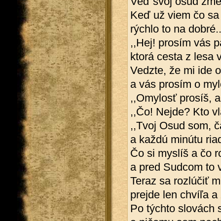
Veď svoj osud zme
Keď už viem čo sa 
rýchlo to na dobré..
,,Hej! prosím vás 
ktorá cesta z lesa 
Vedzte, že mi ide o
a vás prosím o myl
,,Omylosť prosíš, a
,,Čo! Nejde? Kto vl
,,Tvoj Osud som, č
a každú minútu riad
Čo si myslíš a čo r
a pred Sudcom to 
Teraz sa rozlúčiť 
prejde len chvíľa a
Po týchto slovách s