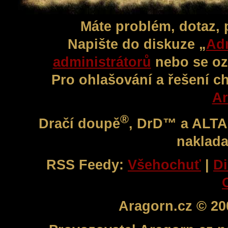
Máte problém, dotaz,
Napište do diskuze „
Adm
administrátorů
nebo se oz
Pro ohlašování a řešení c
Ar
®
Dračí doupě
, DrD™ a ALT
naklada
RSS Feedy:
Všehochuť
|
Di
Aragorn.cz © 20