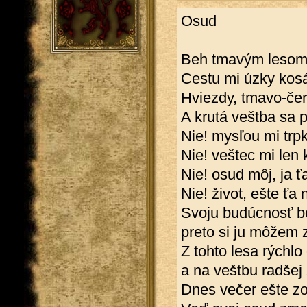
Osud
Beh tmavým lesom 
Cestu mi úzky kosá
Hviezdy, tmavo-červ
A krutá veštba sa p
Nie! mysľou mi trpk
Nie! veštec mi len
Nie! osud môj, ja ť
Nie! život, ešte ťa
Svoju budúcnosť b
preto si ju môžem 
Z tohto lesa rýchl
a na veštbu radše
Dnes večer ešte z