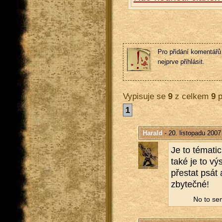
Pro přidání komentářů 
nejprve přihlásit.
Vypisuje se
9
z celkem
9
p
1
Harald
- 20. listopadu 2007
Je to té­ma­ti
také je to vý­
pře­stat psát 
zby­teč­né!
No to se