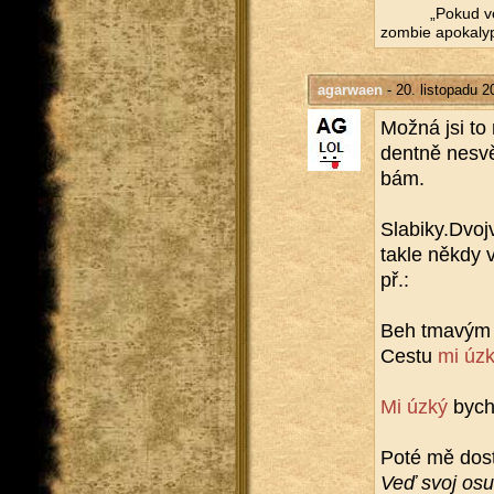
„Pokud vez
zom­bie apo­ka­ly­
agarwaen
- 20. listopadu 2
Možná jsi to m
dent­ně ne­sv
bám.
Slabiky.​Dvojv
takle někdy v
př.:
Beh tma­vým 
Cestu
mi úz
Mi úzký
bych
Poté mě dost 
Veď svoj osud