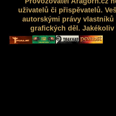
Provozovatel Aragorn.cz n
uživatelů či přispěvatelů. V
autorskými právy vlastníků 
grafických děl. Jakékoli