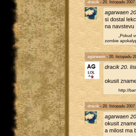
dracik
- 20. listopadu 2007
agarwa­en 20.
si do­stal lek
na navste­vu
„Pokud vez
zom­bie apo­ka­ly­
agarwaen
- 20. listopadu 2
dra­cik 20. li
oku­sit zna­me
http://​ba
dracik
- 20. listopadu 2007
agarwa­en 20.
oku­sit zna­me
a mi­lost ma 