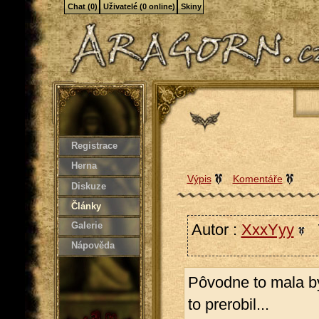
Chat (0)
Uživatelé (0 online)
Skiny
Registrace
Herna
Výpis
Komentáře
Diskuze
Články
Galerie
Autor :
XxxYyy
7
Nápověda
Pôvodne to mala by
to prerobil...