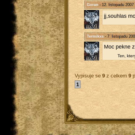
Goran
- 12. listopadu 2007
jj,sou­hlas 
Termikxs
- 7. listopadu 20
Moc pekne z
Ten, kter
Vypisuje se
9
z celkem
9
p
1