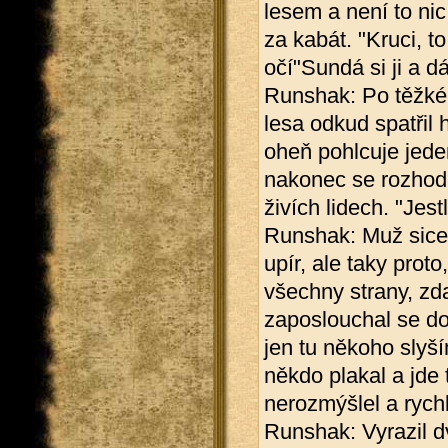
lesem a není to ni
za kabát. "Kruci, to
očí"Sundá si ji a dá
Runshak: Po těžkém
lesa odkud spatřil h
oheň pohlcuje jede
nakonec se rozhodn
živích lidech. "Jest
Runshak: Muž sice 
upír, ale taky proto
všechny strany, zda
zaposlouchal se do
jen tu někoho slyší
někdo plakal a jde
nerozmýšlel a rych
Runshak: Vyrazil d