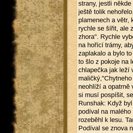
strany, jestli někd
ještě tolik nehořelo
plamenech a větr, 
rychle se šířit, ale
zhora". Rychle vyb
na hořící trámy, ab
zaplakalo a bylo to 
to šlo z pokoje na 
chlapečka jak leží
maličký,"Chytneho 
neohlíží a opatrně 
si musí pospíšit, 
Runshak: Když byl
podíval na malého a
rozeběhl k lesu. T
Podíval se znova na