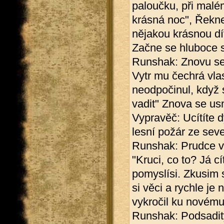
paloučku, při malé
krásná noc", Řekne 
nějakou krásnou dí
Začne se hluboce 
Runshak: Znovu se 
Vytr mu čechrá vla
neodpočinul, když 
vadit" Znova se us
Vypravěč: Ucítíte dý
lesní požár ze seve
Runshak: Prudce vs
"Kruci, co to? Já c
pomyslísi. Zkusim s
si věci a rychle j
vykročil ku novému
Runshak: Podsadit