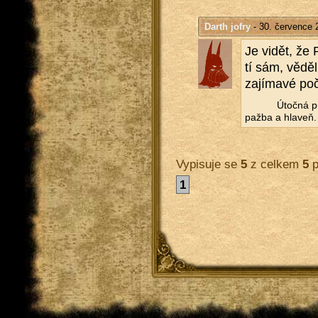
Darth jofry
- 30. července 
Je vidět, že 
tí sám, věděl, 
za­jí­ma­vé po­č
Útoč­ná pu
pažba a hlaveň. 
Vypisuje se
5
z celkem
5
p
1