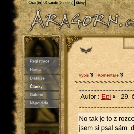
Chat (0)
Uživatelé (0 online)
Skiny
Registrace
Herna
Výpis
Komentáře
Diskuze
Články
Galerie
Autor :
Epi
29. 
Nápověda
No tak je to z rozc
jsem si psal sám, d