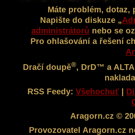
Máte problém, dotaz,
Napište do diskuze „
Adm
administrátorů
nebo se oz
Pro ohlašování a řešení c
Ar
®
Dračí doupě
, DrD™ a ALT
naklada
RSS Feedy:
Všehochuť
|
Di
Aragorn.cz © 20
Provozovatel Aragorn.cz n