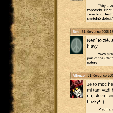
"Aby si zu­
za­po­tře­bí. Nest
ze­na letic. Jest­
smr­tel­ně dobrá.
Ben
- 31. července 2008 18
Není to zlé, al
hlavy.
www.​pist
part of the 8% th
na­tu­re
Alfonzo
- 31. července 200
Je to moc hez
mi tam vadí h
na, slova jsou
hezký! :)
Magma is