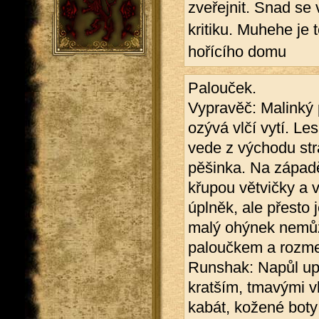
zveřejnit. Snad se 
kritiku. Muhehe je 
hořícího domu
Palouček.
Vypravěč: Malinký 
ozývá vlčí vytí. Le
vede z východu str
pěšinka. Na západě
křupou větvičky a v
úplněk, ale přesto
malý ohýnek nemůže
paloučkem a rozme
Runshak: Napůl upí
kratším, tmavými v
kabát, kožené boty