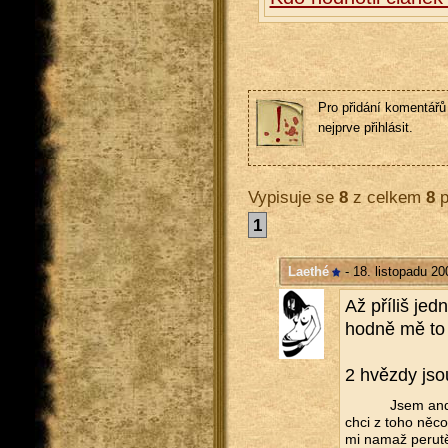
Pro přidání komentářů 
nejprve přihlásit.
Vypisuje se
8
z celkem
8
p
1
Laethé
- 18. listopadu 20
Až pří­liš jed­
hod­ně mě to
2 hvězdy jso
Jsem andě
chci z toho něco 
mi namaž pe­ru­t