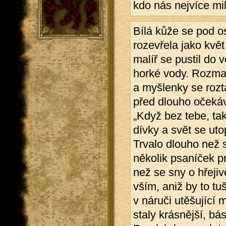
kdo nás nejvíce mil
Bílá kůže se pod os
rozevřela jako květ
malíř se pustil do 
horké vody. Rozmaz
a myšlenky se rozta
před dlouho očeká
„Když bez tebe, ta
dívky a svět se uto
Trvalo dlouho než 
několik psaníček pr
než se sny o hřejiv
vším, aniž by to tuš
v náruči utěšující 
staly krásnější, bás