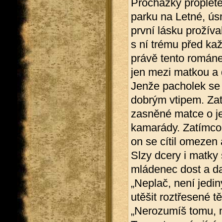
Procházky proplete
parku na Letné, ús
první lásku prožíva
s ní trému před kaž
právě tento románek
jen mezi matkou a 
Jenže pacholek se b
dobrým vtipem. Zat
zasněné matce o jeh
kamarády. Zatímco o
on se cítil omezen 
Slzy dcery i matky 
mládenec dost a dal
„Neplač, není jedin
utěšit roztřesené tě
„Nerozumíš tomu, mi