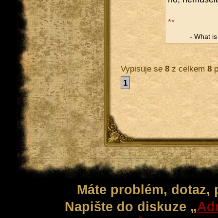
**
- What is a
Vypisuje se
8
z celkem
8
p
1
Máte problém, dotaz,
Napište do diskuze „
Adm