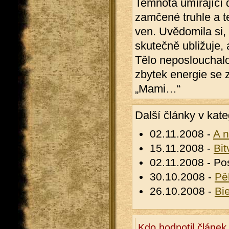
Temnota umírající d
zamčené truhle a te
ven. Uvědomila si,
skutečně ubližuje, a
Tělo neposlouchalo
zbytek energie se z
„Mami…“
Další články v kate
02.11.2008 -
A n
15.11.2008 -
Bi
02.11.2008 - Po
30.10.2008 -
Pě
26.10.2008 -
Bi
Kdo hodnotil článek