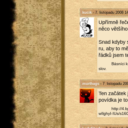
kucik
- 7. listopadu 2008 1
Upřím­ně ře­č
něco vět­ší­ho
Snad kdyby se 
ru, aby to mě
řádků jsem t
Bás­ní­ci k
slov.
murthags
- 7. listopadu 20
Ten za­čá­tek
po­víd­ka je to 
http://​4
wIlghyI-IUs/​s160