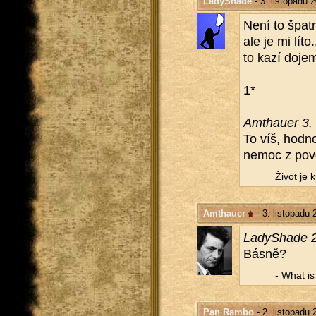
LadyShade
- 3. listopadu 
Není to špat­
ale je mi lít
to kazí dojem
1*
Am­thauer 3. 
To víš, hod­no
nemoc z po­vo­
Život je 
Amthauer
- 3. listopadu 
La­dySha­de 2
Básně?
- What is a
Pan Rambo
- 2. listopadu 