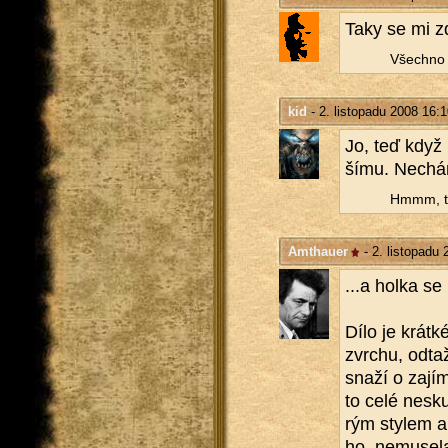
Taky se mi zd
Všech­no 
kid
- 2. listopadu 2008 16:1
Jo, teď když 
ší­mu. Ne­chám
Hmmm, tak
Amthauer
- 2. listopadu 
...a holka se p
Dílo je krát­
zvrchu, od­ta­
snaží o za­jí­
to celé ne­sku
rým sty­lem a k
ho, ne­mu­se­