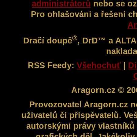
administrátorů
nebo se oz
Pro ohlašování a řešení c
Ar
®
Dračí doupě
, DrD™ a ALT
naklada
RSS Feedy:
Všehochuť
|
Di
Aragorn.cz © 20
Provozovatel Aragorn.cz n
uživatelů či přispěvatelů. V
autorskými právy vlastníků 
grafických děl. Jakékoli