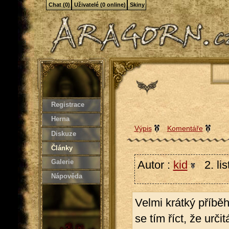
Chat (0)
Uživatelé (0 online)
Skiny
Registrace
Herna
Výpis
Komentáře
Diskuze
Články
Galerie
Autor :
kid
2. li
Nápověda
Velmi krátký příbě
se tím říct, že urč