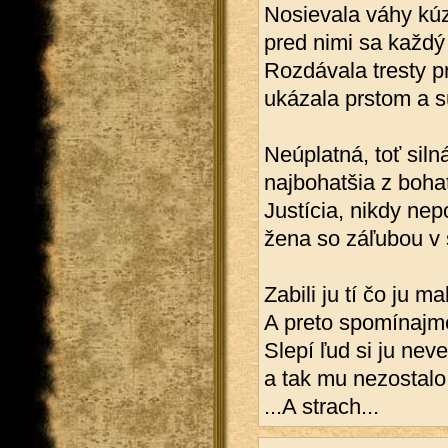
Nosievala váhy kú
pred nimi sa každý 
Rozdávala tresty p
ukázala prstom a sú
Neúplatná, toť siln
najbohatšia z bohat
Justícia, nikdy ne
žena so záľubou v 
Zabili ju tí čo ju mal
A preto spomínajme
Slepí ľud si ju nev
a tak mu nezostalo 
...A strach...