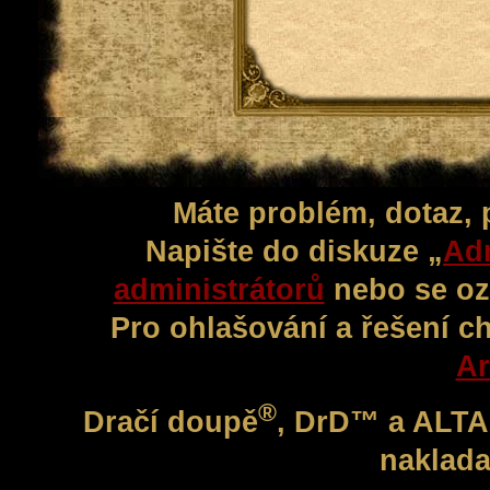
Máte problém, dotaz,
Napište do diskuze „
Adm
administrátorů
nebo se oz
Pro ohlašování a řešení c
Ar
®
Dračí doupě
, DrD™ a ALT
naklada