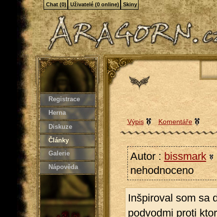
Chat (0)
Uživatelé (0 online)
Skiny
Registrace
Herna
Výpis
Komentáře
Diskuze
Články
Galerie
Autor :
bissmark
Nápověda
nehodnoceno
Inšpiroval som sa 
podvodmi proti ktor