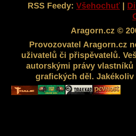
RSS Feedy:
Všehochuť
|
Di
Aragorn.cz © 20
Provozovatel Aragorn.cz n
uživatelů či přispěvatelů. V
autorskými právy vlastníků 
grafických děl. Jakékoli