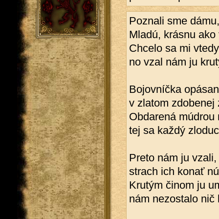
Poznali sme dámu, 
Mladú, krásnu ako v
Chcelo sa mi vtedy
no vzal nám ju krut
Bojovníčka opása
v zlatom zdobenej z
Obdarená múdrou 
tej sa každý zloduc
Preto nám ju vzali,
strach ich konať nút
Krutým činom ju um
nám nezostalo nič 