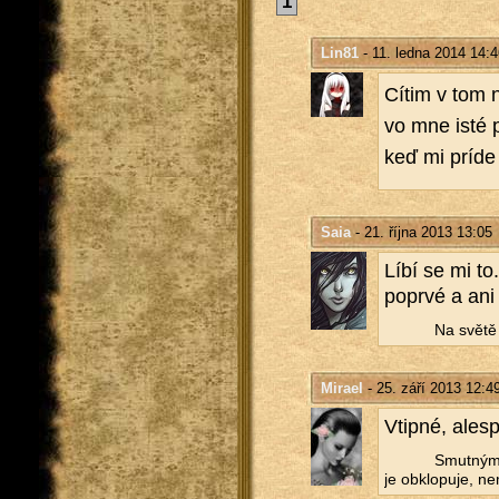
1
Lin81
- 11. ledna 2014 14:4
Cítim v tom n
vo mne isté po
keď mi príde 
Saia
- 21. října 2013 13:05
Líbí se mi to.
po­pr­vé a ani 
Na světě n
Mirael
- 25. září 2013 12:4
Vtip­né, ale­
Smut­ným 
je ob­klo­pu­je, ne