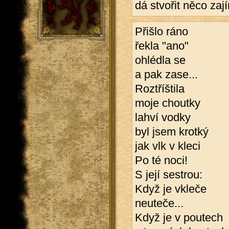
dá stvořit něco zaj
Přišlo ráno
řekla "ano"
ohlédla se
a pak zase...
Roztříštila
moje choutky
lahví vodky
byl jsem krotký
jak vlk v kleci
Po té noci!
S její sestrou:
Když je vkleče
neuteče...
Když je v poutech