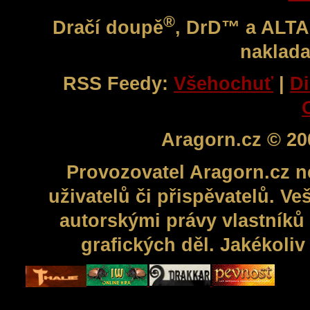
®
Dračí doupě
, DrD™ a ALT
naklada
RSS Feedy:
Všehochuť
|
Di
Aragorn.cz © 20
Provozovatel Aragorn.cz n
uživatelů či přispěvatelů. V
autorskými právy vlastníků 
grafických děl. Jakékoli