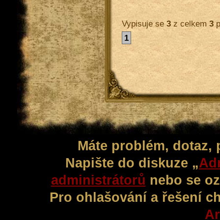
Vypisuje se
3
z celkem
3
p
1
Máte problém, dotaz,
Napište do diskuze „
Adm
administrátorů
nebo se oz
Pro ohlašování a řešení c
Ar