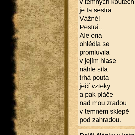
v temných koutech
je ta sestra
Vážně!
Pestrá...
Ale ona
ohlédla se
promluvila
v jejím hlase
náhle síla
trhá pouta
ječí vzteky
a pak pláče
nad mou zradou
v temném sklepě
pod zahradou.