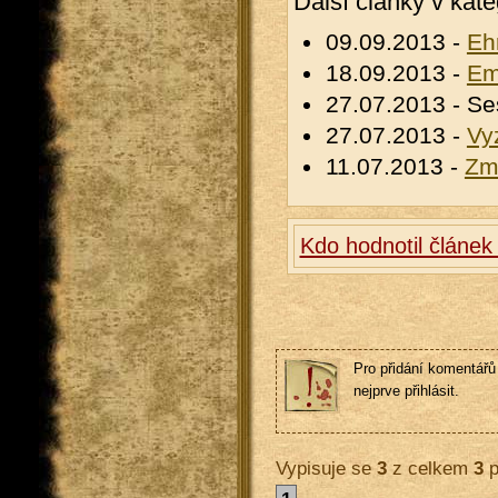
Další články v kate
09.09.2013 -
Eh
18.09.2013 -
Em
27.07.2013 - Se
27.07.2013 -
Vy
11.07.2013 -
Zm
Kdo hodnotil článek
Pro přidání komentářů 
nejprve přihlásit.
Vypisuje se
3
z celkem
3
p