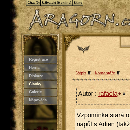
Chat (0)
Uživatelé (0 online)
Skiny
Registrace
Herna
Výpis
Komentáře
Diskuze
Články
Galerie
Autor :
rafaela
2
Nápověda
Vzpomínka stará ro
napůl s Adien (takž