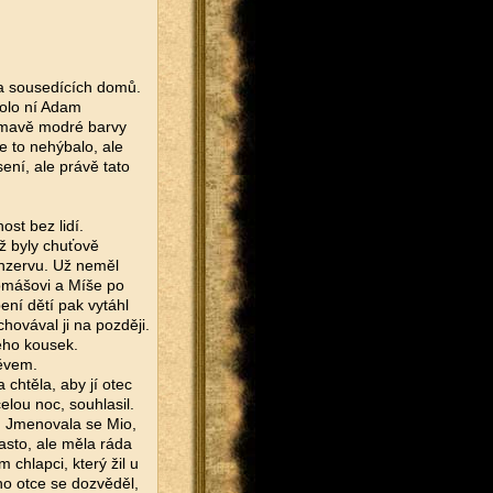
ka sousedících domů.
kolo ní Adam
 tmavě modré barvy
e to nehýbalo, ale
ní, ale právě tato
st bez lidí.
yž byly chuťově
nzervu. Už neměl
omášovi a Míše po
pení dětí pak vytáhl
hovával ji na později.
eho kousek.
měvem.
 chtěla, aby jí otec
elou noc, souhlasil.
. Jmenovala se Mio,
často, ale měla ráda
m chlapci, který žil u
o otce se dozvěděl,