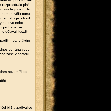
áhla asi půl kilometru
 rozprostírala pláň,
o všude jinde i zde
m nemohl věřit tomu,
 děti, aby je odvezl
dy na pivo nebo
ti prohánět se
 to dělávali každý
ozpadlým panelákům
i dnes od rána vede
chno zase v pořádku.
Adam nezamířil od
dětí.
šel blíž a zadíval se