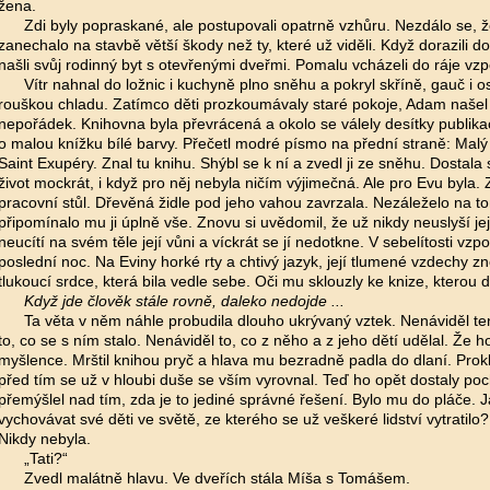
žena.
Zdi byly popraskané, ale postupovali opatrně vzhůru. Nezdálo se, 
zanechalo na stavbě větší škody než ty, které už viděli. Když dorazili 
našli svůj rodinný byt s otevřenými dveřmi. Pomalu vcházeli do ráje vz
Vítr nahnal do ložnic i kuchyně plno sněhu a pokryl skříně, gauč i o
rouškou chladu. Zatímco děti prozkoumávaly staré pokoje, Adam našel
nepořádek. Knihovna byla převrácená a okolo se válely desítky publika
o malou knížku bílé barvy. Přečetl modré písmo na přední straně: Malý 
Saint Exupéry. Znal tu knihu. Shýbl se k ní a zvedl ji ze sněhu. Dostala
život mockrát, i když pro něj nebyla ničím výjimečná. Ale pro Evu byla. 
pracovní stůl. Dřevěná židle pod jeho vahou zavrzala. Nezáleželo na t
připomínalo mu ji úplně vše. Znovu si uvědomil, že už nikdy neuslyší jej
neucítí na svém těle její vůni a víckrát se jí nedotkne. V sebelítosti vzp
poslední noc. Na Eviny horké rty a chtivý jazyk, její tlumené vzdechy z
tlukoucí srdce, která bila vedle sebe. Oči mu sklouzly ke knize, kterou d
Když jde člověk stále rovně, daleko nedojde ...
Ta věta v něm náhle probudila dlouho ukrývaný vztek. Nenáviděl te
to, co se s ním stalo. Nenáviděl to, co z něho a z jeho dětí udělal. Že h
myšlence. Mrštil knihou pryč a hlava mu bezradně padla do dlaní. Prok
před tím se už v hloubi duše se vším vyrovnal. Teď ho opět dostaly po
přemýšlel nad tím, zda je to jediné správné řešení. Bylo mu do pláče. 
vychovávat své děti ve světě, ze kterého se už veškeré lidství vytratilo
Nikdy nebyla.
„Tati?“
Zvedl malátně hlavu. Ve dveřích stála Míša s Tomášem.