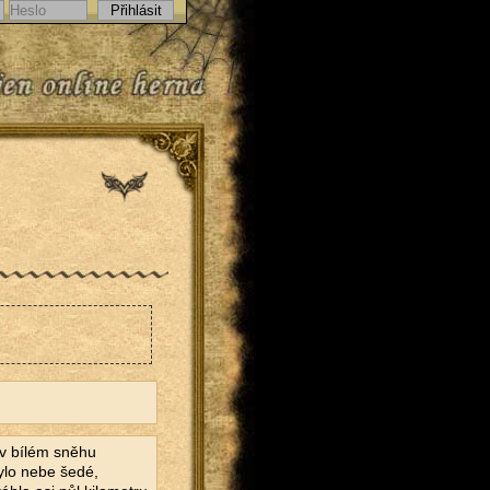
 v bílém sněhu
bylo nebe šedé,