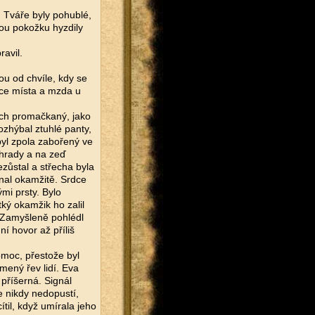
 Tváře byly pohublé,
lou pokožku hyzdily
avil.
ou od chvíle, kdy se
íce místa a mzda u
ech promačkaný, jako
zhýbal ztuhlé panty,
byl zpola zabořený ve
ahrady a na zeď
zůstal a střecha byla
znal okamžitě. Srdce
mi prsty. Bylo
tký okamžik ho zalil
? Zamyšleně pohlédl
ní hovor až příliš
pomoc, přestože byl
mený řev lidí. Eva
 příšerná. Signál
e nikdy nedopustí,
ítil, když umírala jeho