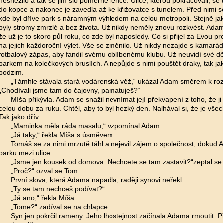
nesněžilo a tak se jim šlo poměrně lehce. Ulice, kterou pokračovali, se t
do kopce a nakonec je zavedla až ke křižovatce s tunelem. Před nimi se
kde byl dříve park s náramným výhledem na celou metropoli. Stejně jak
byly stromy zmrzlé a bez života. Už nikdy neměly znovu rozkvést. Ada
že už je to skoro půl roku, co zde byl naposledy. Co si přijel za Evou pro
na jejich každoroční výlet. Vše se změnilo. Už nikdy nezajde s kamará
fotbalový zápas, aby fandil svému oblíbenému klubu. Už neuvidí své dě
parkem na kolečkových bruslích. A nepůjde s nimi pouštět draky, tak jak
podzim.
„Támhle stávala stará vodárenská věž,“ ukázal Adam směrem k r
„Chodívali jsme tam do čajovny, pamatuješ?“
Míša přikývla. Adam se snažil nevnímat její překvapení z toho, že j
celou dobu za ruku. Chtěl, aby to byl hezký den. Nalhával si, že je vše
Tak jako dřív.
„Maminka měla ráda masalu,“ vzpomínal Adam.
„Já taky,“ řekla Míša s úsměvem.
Tomáš se za nimi mrzutě táhl a nejevil zájem o společnost, dokud 
parku mezi ulice.
„Jsme jen kousek od domova. Nechcete se tam zastavit?“zeptal se 
„Proč?“ ozval se Tom.
První slova, která Adama napadla, raději synovi neřekl.
„Ty se tam nechceš podívat?“
„Já ano,“ řekla Míša.
„Tome?“ zadíval se na chlapce.
Syn jen pokrčil rameny. Jeho lhostejnost začínala Adama rmoutit. Při