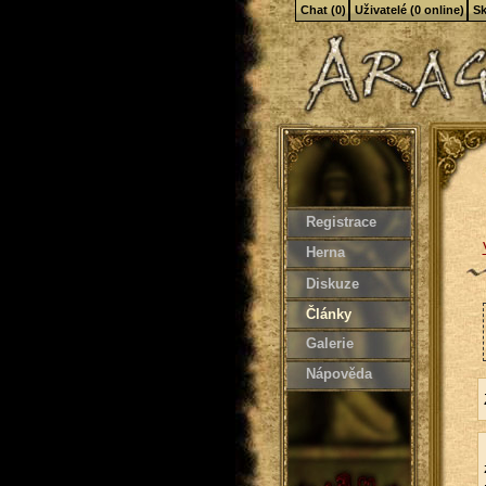
Chat (0)
Uživatelé (0 online)
Sk
Registrace
Herna
Diskuze
Články
Galerie
Nápověda