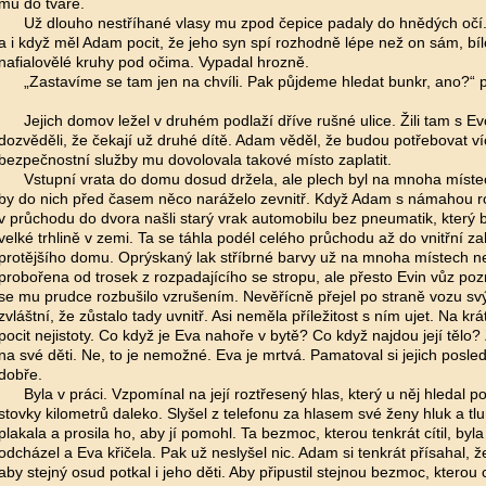
mu do tváře.
Už dlouho nestříhané vlasy mu zpod čepice padaly do hnědých očí.
a i když měl Adam pocit, že jeho syn spí rozhodně lépe než on sám, bí
nafialovělé kruhy pod očima. Vypadal hrozně.
„Zastavíme se tam jen na chvíli. Pak půjdeme hledat bunkr, ano?“ pr
Jejich domov ležel v druhém podlaží dříve rušné ulice. Žili tam s Ev
dozvěděli, že čekají už druhé dítě. Adam věděl, že budou potřebovat v
bezpečnostní služby mu dovolovala takové místo zaplatit.
Vstupní vrata do domu dosud držela, ale plech byl na mnoha míst
by do nich před časem něco naráželo zevnitř. Když Adam s námahou ro
v průchodu do dvora našli starý vrak automobilu bez pneumatik, který 
velké trhlině v zemi. Ta se táhla podél celého průchodu až do vnitřní z
protějšího domu. Oprýskaný lak stříbrné barvy už na mnoha místech ne
probořena od trosek z rozpadajícího se stropu, ale přesto Evin vůz po
se mu prudce rozbušilo vzrušením. Nevěřícně přejel po straně vozu svý
zvláštní, že zůstalo tady uvnitř. Asi neměla příležitost s ním ujet. Na krá
pocit nejistoty. Co když je Eva nahoře v bytě? Co když najdou její tělo
na své děti. Ne, to je nemožné. Eva je mrtvá. Pamatoval si jejich posled
dobře.
Byla v práci. Vzpomínal na její roztřesený hlas, který u něj hledal 
stovky kilometrů daleko. Slyšel z telefonu za hlasem své ženy hluk a tlu
plakala a prosila ho, aby jí pomohl. Ta bezmoc, kterou tenkrát cítil, byla
odcházel a Eva křičela. Pak už neslyšel nic. Adam si tenkrát přísahal, ž
aby stejný osud potkal i jeho děti. Aby připustil stejnou bezmoc, kterou c