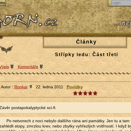
iny
Články
Střípky ledu: Část třetí
Výpis
Komentáře
Autor :
Ronkar
22. ledna 2011
Povídky
Závěr postapokalyptycké sci-fi.
Po netvorech z noci nebylo dalšího rána ani památky. Jen tu a tam
zahlédli stopy, zmrzlou krev, nebo zbytky vyhřezlých vnitřností. I když 