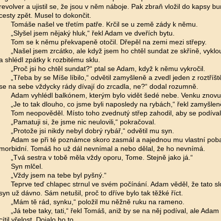
revolver a ujistil se, že jsou v něm náboje. Pak zbraň vložil do kapsy b
cesty zpět. Musel to dokončit.
Tomáše našel ve třetím patře. Krčil se u země zády k němu.
„Slyšel jsem nějaký hluk,“ řekl Adam ve dveřích bytu.
Tom se k němu překvapeně otočil. Dřepěl na zemi mezi střepy.
„Našel jsem zrcátko, ale když jsem ho chtěl sundat ze skříně, vyklou
a shlédl zpátky k rozbitému sklu.
„Proč jsi ho chtěl sundat?“ ptal se Adam, když k němu vykročil.
„Třeba by se Míše líbilo,“ odvětil zamyšleně a zvedl jeden z roztříš
se na sebe vždycky rády dívají do zrcadla, ne?“ dodal rozumně.
Adam vyhlédl balkónem, kterým bylo vidět šedé nebe. Venku znovu 
„Je to tak dlouho, co jsme byli naposledy na rybách,“ řekl zamyšle
Tom neopověděl. Místo toho zvednutý střep zahodil, aby se podíva
„Pamatuji si, že jsme nic neulovili,“ pokračoval.
„Protože jsi nikdy nebyl dobrý rybář,“ odvětil mu syn.
Adam se při té poznámce skoro zasmál a najednou mu vlastní poba
morbidní. Tomáš ho už dál nevnímal a nebo dělal, že ho nevnímá.
„Tvá sestra v tobě měla vždy oporu, Tome. Stejně jako já.“
Syn mlčel.
„Vždy jsem na tebe byl pyšný.“
Teprve teď chlapec strnul ve svém počínání. Adam věděl, že tato slo
syn už dávno. Sám netušil, proč to dříve bylo tak těžké říct.
„Mám tě rád, synku,“ položil mu něžně ruku na rameno.
„Já tebe taky, tati,“ řekl Tomáš, aniž by se na něj podíval, ale Ada
cítil vřelost. Dojalo ho to.