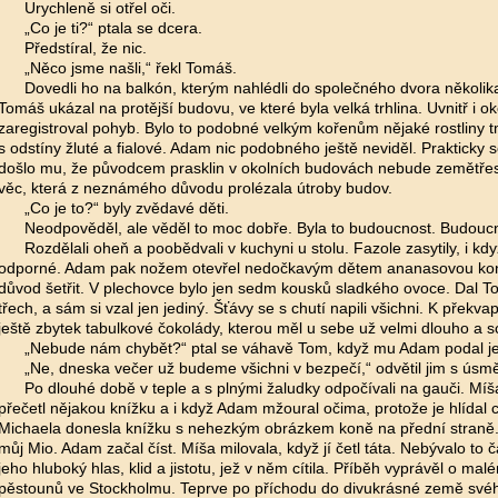
Urychleně si otřel oči.
„Co je ti?“ ptala se dcera.
Předstíral, že nic.
„Něco jsme našli,“ řekl Tomáš.
Dovedli ho na balkón, kterým nahlédli do společného dvora několi
Tomáš ukázal na protější budovu, ve které byla velká trhlina. Uvnitř i o
zaregistroval pohyb. Bylo to podobné velkým kořenům nějaké rostliny
s odstíny žluté a fialové. Adam nic podobného ještě neviděl. Prakticky s
došlo mu, že původcem prasklin v okolních budovách nebude zemětřese
věc, která z neznámého důvodu prolézala útroby budov.
„Co je to?“ byly zvědavé děti.
Neodpověděl, ale věděl to moc dobře. Byla to budoucnost. Budoucno
Rozdělali oheň a poobědvali v kuchyni u stolu. Fazole zasytily, i kd
odporné. Adam pak nožem otevřel nedočkavým dětem ananasovou ko
důvod šetřit. V plechovce bylo jen sedm kousků sladkého ovoce. Dal T
třech, a sám si vzal jen jediný. Šťávy se s chutí napili všichni. K překva
ještě zbytek tabulkové čokolády,
kterou měl u sebe už velmi dlouho a sc
„Nebude nám chybět?“ ptal se váhavě Tom, když mu Adam podal j
„Ne, dneska večer už budeme všichni v bezpečí,“ odvětil jim s ús
Po dlouhé době v teple a s plnými žaludky odpočívali na gauči. Míša
přečetl nějakou knížku a i když Adam mžoural očima, protože je hlídal c
Michaela donesla knížku s nehezkým obrázkem koně na přední straně
můj Mio. Adam začal číst. Míša milovala, když jí četl táta. Nebývalo to 
jeho hluboký hlas, klid a jistotu, jež v něm cítila. Příběh vyprávěl o malé
pěstounů ve Stockholmu. Teprve po příchodu do divukrásné země svéh