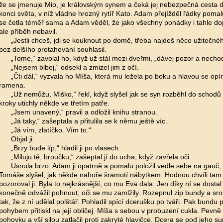
že se jmenuje Mio, je královským synem a čeká jej nebezpečná cesta
konci světa, v níž vládne hrozný rytíř Kato. Adam přejížděl řádky poma
se četla téměř sama a Adam věděl, že jako všechny pohádky i tahle 
ale příběh nebavil.
„Jestli chceš, jdi se kouknout po domě, třeba najdeš něco užitečné
bez delšího protahování souhlasil.
„Tome,“ zavolal ho, když už stál mezi dveřmi, „dávej pozor a necho
„Nejsem blbej,“ odsekl a zmizel jim z očí.
„Čti dál,“ vyzvala ho Míša, která mu ležela po boku a hlavou se opír
ramena.
„Už nemůžu, Miško,“ řekl, když slyšel jak se syn rozběhl do schodů
kroky utichly někde ve třetím patře.
„Jsem unavený,“ pravil a odložil knihu stranou.
„Já taky,“ zašeptala a přitulila se k němu ještě víc.
„Já vím, zlatíčko. Vím to.“
Objal ji.
„Brzy bude líp,“ hladil ji po vlasech.
„Miluju tě, broučku,“ zašeptal jí do ucha, když zavřela oči.
Usnula brzo. Adam ji opatrně a pomalu položil vedle sebe na gauč, 
Tomáše slyšel, jak někde nahoře šramotí nábytkem. Hodnou chvíli tam j
pozoroval ji. Byla to nejkrásnější, co mu Eva dala. Jen díky ní se dosta
konečně odvážil pohnout, oči se mu zamlžily. Rozepnul zip bundy a sro
tak, že z ní udělal polštář. Pohladil spící dcerušku po tváři. Pak bundu
pohybem přitiskl na její obličej. Míša s sebou v probuzení cukla. Pevn
pohovku a vší silou zatlačil proti zakryté hlavičce. Dcera se pod jeho