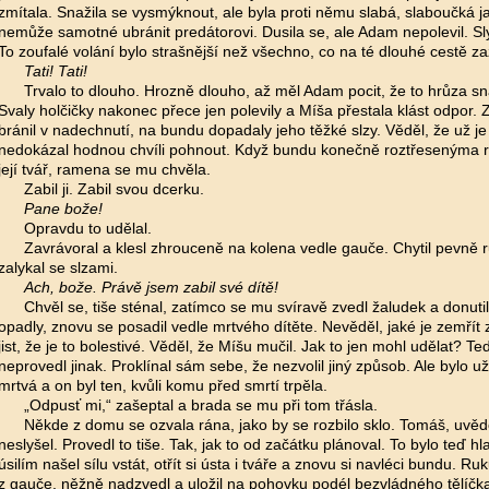
zmítala. Snažila se vysmýknout, ale byla proti němu slabá, slaboučká j
nemůže samotné ubránit predátorovi. Dusila se, ale Adam nepolevil. Slyš
To zoufalé volání bylo strašnější než všechno, co na té dlouhé cestě zaž
Tati! Tati!
Trvalo to dlouho. Hrozně dlouho, až měl Adam pocit, že to hrůza s
Svaly holčičky nakonec přece jen polevily a Míša přestala klást odpor. Z
bránil v nadechnutí, na bundu dopadaly jeho těžké slzy. Věděl, že už je
nedokázal hodnou chvíli pohnout. Když bundu konečně roztřesenýma ru
její tvář, ramena se mu chvěla.
Zabil ji. Zabil svou dcerku.
Pane bože!
Opravdu to udělal.
Zavrávoral a klesl zhrouceně na kolena vedle gauče. Chytil pevně r
zalykal se slzami.
Ach, bože. Právě jsem zabil své dítě!
Chvěl se, tiše sténal, zatímco se mu svíravě zvedl žaludek a donutil
opadly, znovu se posadil vedle mrtvého dítěte. Nevěděl, jaké je zemřít 
jist, že je to bolestivé. Věděl, že Míšu mučil. Jak to jen mohl udělat? Teď 
neprovedl jinak. Proklínal sám sebe, že nezvolil jiný způsob. Ale bylo u
mrtvá a on byl ten, kvůli komu před smrtí
trpěla.
„Odpusť mi,“ zašeptal a brada se mu při tom třásla.
Někde z domu se ozvala rána, jako by se rozbilo sklo. Tomáš, uvěd
neslyšel. Provedl to tiše. Tak, jak to od začátku plánoval. To bylo teď h
úsilím našel sílu vstát, otřít si ústa i tváře a znovu si navléci bundu. Ru
z gauče, něžně nadzvedl a uložil na pohovku podél bezvládného tělíčka