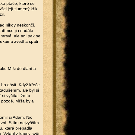
ako ptáče, které se
el její tlumený křik.
il.
nad nikdy neskončí.
atímco jí i nadále
 mrtvá, ale ani pak se
kama zvedl a spatřil
uku Míši do dlaní a
 ho dávit. Když křeče
zadušením, ale byl si
si vyčítal, že to
ž pozdě. Míša byla
omil si Adam. Nic
lavní. S tím nejvyšším
ku, která přepadla
. Vytáhl z kapsy svůj