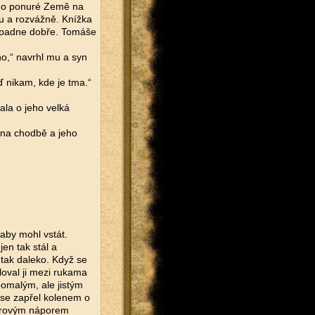
 do ponuré Země na
lu a rozvážně. Knížka
dopadne dobře. Tomáše
ho,“ navrhl mu a syn
ď nikam, kde je tma.“
ala o jeho velká
 na chodbě a jeho
aby mohl vstát.
en tak stál a
l tak daleko. Když se
loval ji mezi rukama
 pomalým, ale jistým
ě se zapřel kolenem o
 surovým náporem