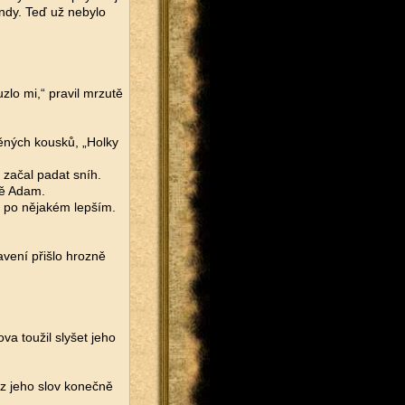
undy. Teď už nebylo
zlo mi,“ pravil mrzutě
těných kousků, „Holky
začal padat sníh.
ně Adam.
l po nějakém lepším.
vení přišlo hrozně
va toužil slyšet jeho
m z jeho slov konečně