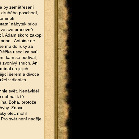
že by zemětřesení
do druhého poschodí,
pomínek.
statní nábytek bílou
 ve své pracovně
cí. Adam skoro zakopl
princ - Antoine de
 se mu do ruky za
Ztěžka usedl za svůj
om, kam se podíval,
í zvonivý smích. Ani
omínal na jejich
nějící šerem a divoce
ržel v dlaních.
nhle svět. Nenáviděl
o dohnal k té
línal Boha, protože
chyby. Znovu
Jaký otec mohl
? Pro svět není naděje.