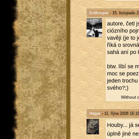
Enthroper
- 15. listopadu 
au­to­re, četl 
ciózního po­jm
va­vě­ji (je t
říká o srov­n
sa­há aní po k
btw. líbí se mi
moc se po­ezii
jeden tro­chu
svého?;)
Wi­thout c
Hagar
- 11. října 2008 16:1
Houby... já s
úplně jiné ne