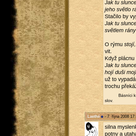
Jak tu slun­ce
jeho svět­lo r
Sta­či­lo by vy
Jak tu slun­ce
svět­lem rány
O rýmu
stojí,
vit.
Když plác­nu 
Jak tu slun­ce
hojí duši moj
už to vy­pa­d
tro­chu pře­ká­
Bás­ní­ci k
slov.
Laethé
- 7. října 2008 17
silna mys­len­
pot­ny a uta­