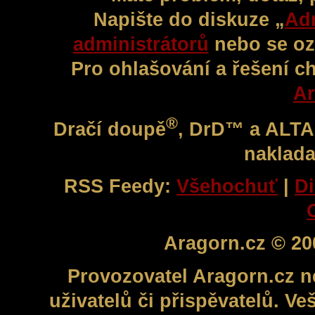
Napište do diskuze „
Adm
administrátorů
nebo se oz
Pro ohlašování a řešení c
Ar
®
Dračí doupě
, DrD™ a ALT
naklada
RSS Feedy:
Všehochuť
|
Di
Aragorn.cz © 20
Provozovatel Aragorn.cz n
uživatelů či přispěvatelů. V