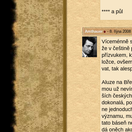
**** a půl
Amthauer
- 8. října 2008
Ví­ce­mén­ně s
že v češ­ti­ně p
pří­zvu­kem, 
lož­ce, ovšem 
vat, tak ale­s
Aluze na Bře­
mou už nevím,
ších čes­kých
do­ko­na­lá, p
ne jed­no­du­
vý­zna­mu, mu­
tato báseň nen
dá oněch akon­