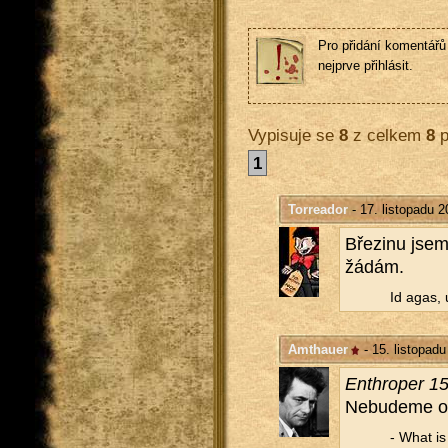
Pro přidání komentářů 
nejprve přihlásit.
Vypisuje se
8
z celkem
8
p
1
Torreador
- 17. listopadu 2
Bře­zi­nu jsem
žá­dám.
Id agas, u
Amthauer
- 15. listopad
En­thro­per 15
Ne­bu­de­me off
- What is a