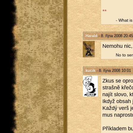
**
- What is a
Harald
- 8. října 2008 20:45
Ne­mo­hu nic, 
No to se
kucik
- 8. října 2008 10:01
Zkus se opros
straš­ně kře­čo
najít slovo, kt
Ikdyž obsah je
Každý verš je
mus na­pros­t
Pří­kla­dem b