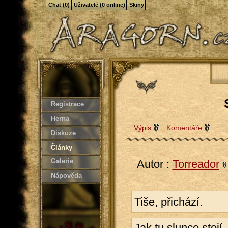
Chat (0)
Uživatelé (0 online)
Skiny
Registrace
Herna
Výpis
Komentáře
Diskuze
Články
Galerie
Autor :
Torreador
Nápověda
Tiše, přichází.
Jak tu slunce stojí,