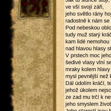
ve vší svojí záři,
jeho světlo rány hoj
radostně k nám se t
Pod nebeskou obl
tudy muž starý kráč
kam lidé nemohou
nad hlavou hlasy st
V prstech moc jeho
šedivé vlasy vlní s
mraky kolem hlavy 
mysl pevnější než
Dál údolím kráčí, t
jehož úkolem nejsou
ze zad mu trčí k 
jeho smyslem života
Jeho starostí jsou b