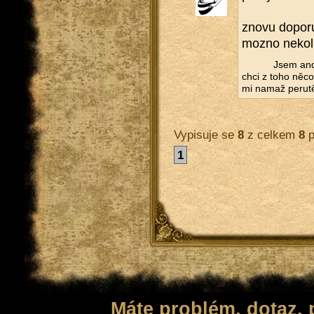
znovu do­po­ru
mozno ne­ko­li
Jsem andě
chci z toho něco 
mi namaž pe­ru­t
Vypisuje se
8
z celkem
8
p
1
Máte problém, dotaz,