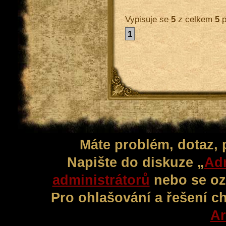
Vypisuje se
5
z celkem
5
p
1
Máte problém, dotaz,
Napište do diskuze „
Adm
administrátorů
nebo se oz
Pro ohlašování a řešení c
Ar