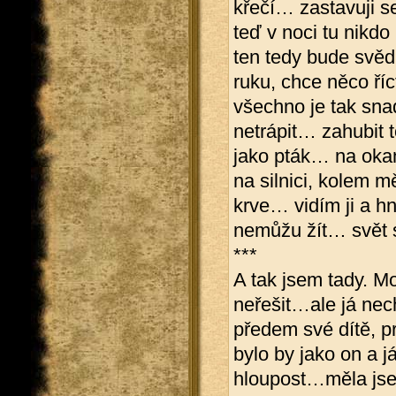
křečí… zastavuji s
teď v noci tu nikd
ten tedy bude svěd
ruku, chce něco ří
všechno je tak sna
netrápit… zahubit t
jako pták… na okam
na silnici, kolem
krve… vidím ji a hn
nemůžu žít… svět 
***
A tak jsem tady. M
neřešit…ale já nec
předem své dítě, p
bylo by jako on a j
hloupost…měla jse