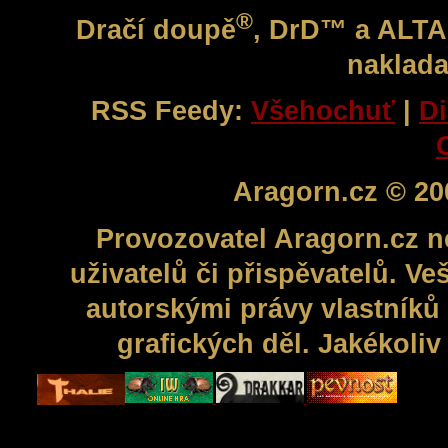
®
Dračí doupě
, DrD™ a ALT
naklada
RSS Feedy:
Všehochuť
|
Di
Aragorn.cz © 20
Provozovatel Aragorn.cz n
uživatelů či přispěvatelů. V
autorskými právy vlastníků 
grafických děl. Jakékoli