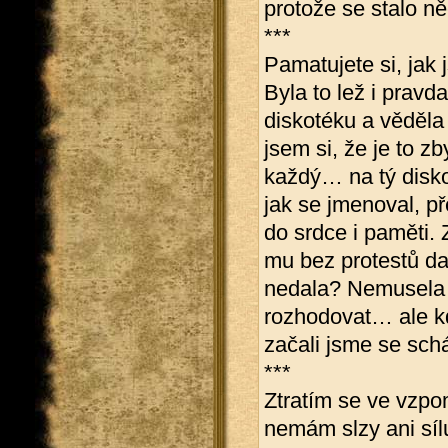
protože se stalo 
***
Pamatujete si, jak 
Byla to lež i pravd
diskotéku a věděla
jsem si, že je to z
každý… na tý disko
jak se jmenoval, p
do srdce i paměti. 
mu bez protestů da
nedala? Nemusela 
rozhodovat… ale kdy
začali jsme se sc
***
Ztratím se ve vzpo
nemám slzy ani sí