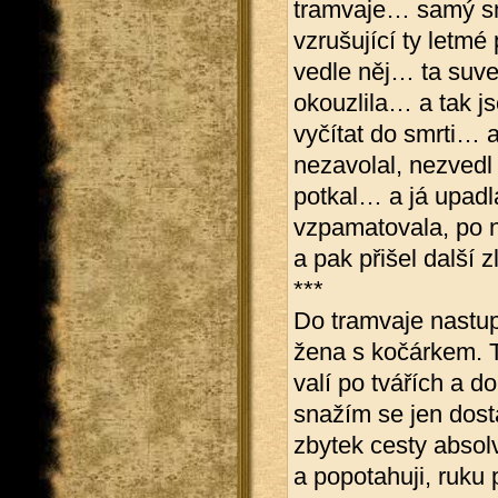
tramvaje… samý smí
vzrušující ty letmé
vedle něj… ta suver
okouzlila… a tak js
vyčítat do smrti… a
nezavolal, nezvedl
potkal… a já upadl
vzpamatovala, po n
a pak přišel další z
***
Do tramvaje nastup
žena s kočárkem. T
valí po tvářích a 
snažím se jen dost
zbytek cesty absol
a popotahuji, ruku 