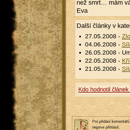
než smrt… mám vá
Eva
Další články v kate
27.05.2008 -
Zlo
04.06.2008 -
Sí
26.05.2008 - Um
22.05.2008 -
Kří
21.05.2008 -
Sí
Kdo hodnotil článek
Pro přidání komentářů 
nejprve přihlásit.