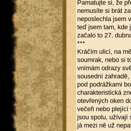
Pamatujte si, že p
nemusíte si brát za
neposlechla jsem v
teď jsem tam, kde 
začalo to 27. dub
***
Kráčím ulicí, na 
soumrak, nebo si 
vnímám odrazy svět
sousední zahradě, p
pod podrážkami bot
charakteristická zn
otevřených oken dom
večeři nebo plejíc
jsou spolu, užívají
já mezi ně už nepa