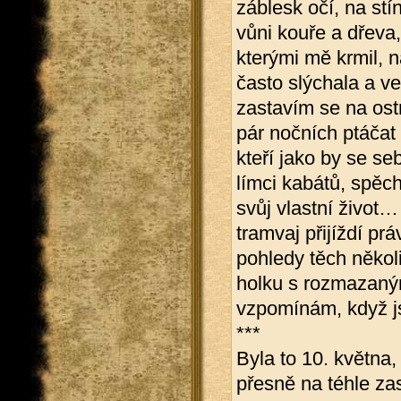
záblesk očí, na stí
vůni kouře a dřeva
kterými mě krmil, na
často slýchala a v
zastavím se na ost
pár nočních ptáčat
kteří jako by se s
límci kabátů, spěch
svůj vlastní život
tramvaj přijíždí pr
pohledy těch někol
holku s rozmazan
vzpomínám, když js
***
Byla to 10. května,
přesně na téhle zas