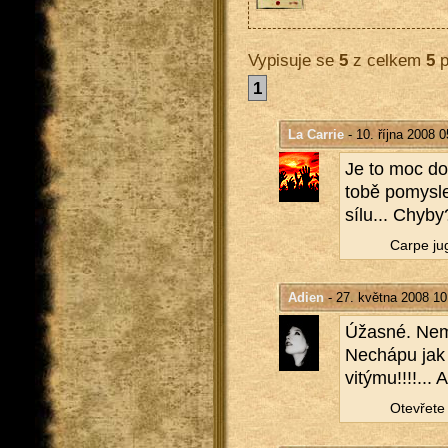
Vypisuje se
5
z celkem
5
p
1
La Carrie
- 10. října 2008 0
Je to moc dob
tobě po­mys­le
sílu... Chyby
Carpe ju­g
Adien
- 27. května 2008 10
Úžas­né. Nemám
Ne­chá­pu jak 
vi­tý­mu!!!!... 
Ote­vře­te 