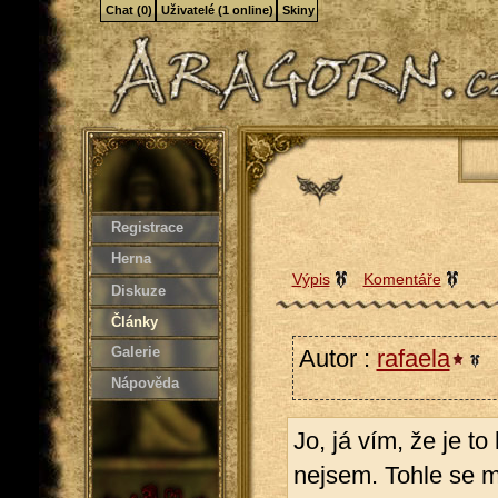
Chat (0)
Uživatelé (1 online)
Skiny
Registrace
Herna
Výpis
Komentáře
Diskuze
Články
Galerie
Autor :
rafaela
2
Nápověda
Jo, já vím, že je t
nejsem. Tohle se m