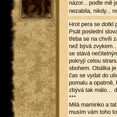
názor... podle mě j
nezabila, nikdy... n
Hrot pera se dotkl p
Psát poslední slova
třeba se na chvíli za
než bývá zvykem… z
se stává nečiteln
pokryjí celou stran
sbohem. Obálka je
čas se vydat do uli
pomalu a opatrně, 
zbývá tak málo… 
***
Milá maminko a ta
musím vám toho tol