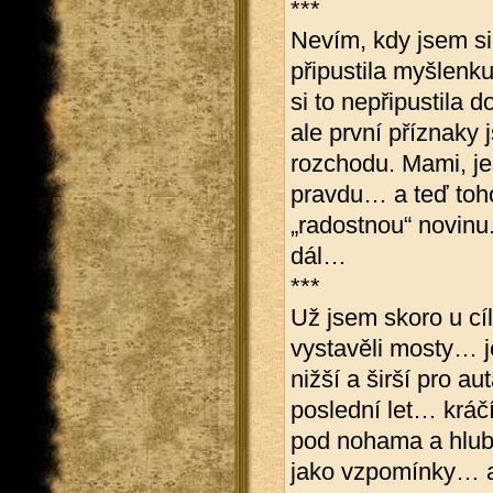
***
Nevím, kdy jsem si
připustila myšlenk
si to nepřipustila 
ale první příznaky
rozchodu. Mami, je
pravdu… a teď toho 
„radostnou“ novinu
dál…
***
Už jsem skoro u cí
vystavěli mosty… j
nižší a širší pro a
poslední let… krá
pod nohama a hlubo
jako vzpomínky… a 