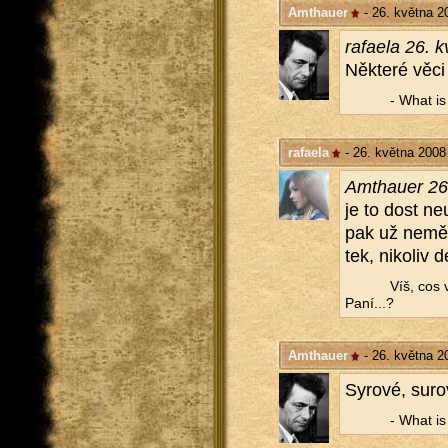
Amthauer
- 26. května 2
ra­fa­e­la 26.
Ně­kte­ré věci
- What is a
rafaela
- 26. května 2008
Am­thauer 26
je to dost ne­
pak už ne­mě­l
tek, ni­ko­liv 
Víš, cos 
Paní...?
Amthauer
- 26. května 2
Sy­ro­vé, su­ro
- What is a