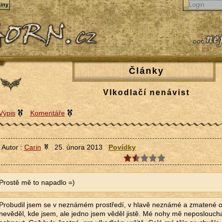
iny
Články
Vlkodlačí nenávist
Výpis
Komentáře
Autor :
Carin
25. února 2013
Povídky
Prostě mě to napadlo =)
Probudil jsem se v neznámém prostředí, v hlavě neznámé a zmatené 
nevěděl, kde jsem, ale jedno jsem věděl jistě. Mé nohy mě neposloucha