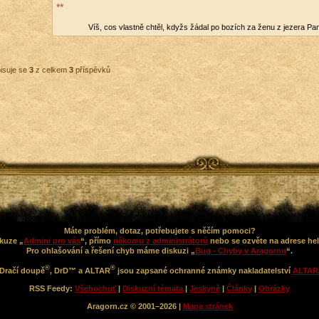
**
Víš, cos vlast­ně chtěl, kdyžs žádal po bo­zích za ženu z je­ze­ra Pan
isuje se
3
z celkem
3
příspěvků
Máte problém, dotaz, potřebujete s něčím pomoci?
kuze „
Admini pro vás
“, přímo
někomu z administrátorů
nebo se ozvěte na adrese he
Pro ohlašování a řešení chyb máme diskuzi „
Bug - Chyby v Aragornu
“.
®
®
Dračí doupě
, DrD™ a ALTAR
jsou zapsané ochranné známky nakladatelství
ALTAR
RSS Feedy:
Všehochuť
|
Diskuzní témata
|
Jeskyně
|
Články
|
Obrázky
Aragorn.cz © 2001–2026 |
Mapa stránek