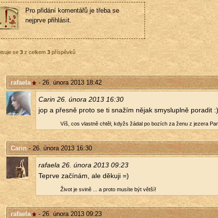
Pro přidání komentářů je třeba se
nejprve přihlásit.
isuje se
3
z celkem
3
příspěvků
rafaela
- 26. února 2013 18:42
Carin 26. února 2013 16:30
jop a přes­ně proto se ti sna­žím nějak smys­lu­pl­ně po­ra­dit :
Víš, cos vlast­ně chtěl, kdyžs žádal po bo­zích za ženu z je­ze­ra Pan
Carin
- 26. února 2013 16:30
ra­fa­e­la 26. února 2013 09:23
Te­pr­ve za­čí­nám, ale dě­ku­ji =)
Život je svině ... a proto mu­sí­te být větší!
rafaela
- 26. února 2013 09:23