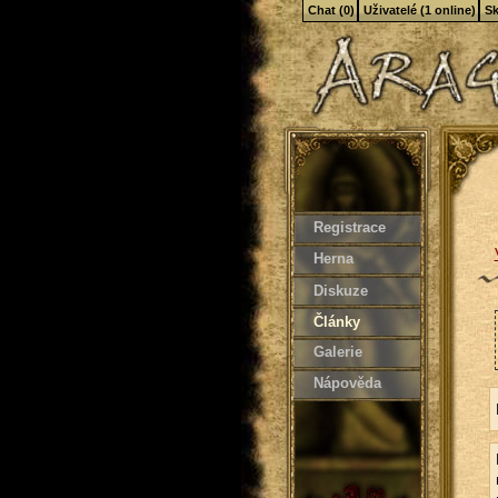
Chat (0)
Uživatelé (1 online)
Sk
Registrace
Herna
Diskuze
Články
Galerie
Nápověda