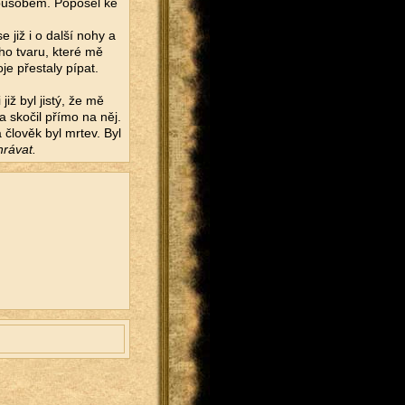
způsobem. Popošel ke
 již i o další nohy a
ého tvaru, které mě
je přestaly pípat.
iž byl jistý, že mě
a skočil přímo na něj.
 člověk byl mrtev. Byl
rávat.