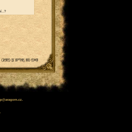
í...?
lp
@
aragorn
.cz
.
.