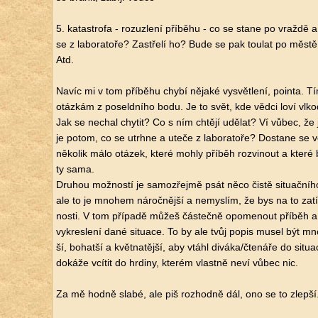
5. ka­ta­stro­fa - ro­zuz­le­ní pří­bě­hu - co se stane po vraž­dě 
se z la­bo­ra­to­ře? Za­stře­lí ho? Bude se pak tou­lat po městě a
Atd.
Navíc mi v tom pří­bě­hu chybí ně­ja­ké vy­svět­le­ní, poin­ta. 
otáz­kám z po­seld­ní­ho bodu. Je to svět, kde vědci loví vl­ko
Jak se ne­chal chy­tit? Co s ním chtě­jí udě­lat? Ví vůbec, že 
je potom, co se utrh­ne a uteče z la­bo­ra­to­ře? Do­sta­ne se 
ně­ko­lik málo otá­zek, které mohly pří­běh roz­vi­nout a které 
ty sama.
Dru­hou mož­nos­tí je sa­mo­zřej­mě psát něco čistě si­tu­ač­ní­ho 
ale to je mno­hem ná­roč­něj­ší a ne­mys­lím, že bys na to z
nos­ti. V tom pří­pa­dě můžeš čás­teč­ně opo­me­nout pří­běh a 
vy­kres­le­ní dané si­tu­a­ce. To by ale tvůj popis musel být mno
ší, bo­hat­ší a květ­na­těj­ší, aby vtáhl di­vá­ka/čte­ná­ře do si­tu­a
do­ká­že vcí­tit do hr­di­ny, kte­rém vlast­ně neví vůbec nic.
Za mě hodně slabé, ale piš roz­hod­ně dál, ono se to zlep­ší