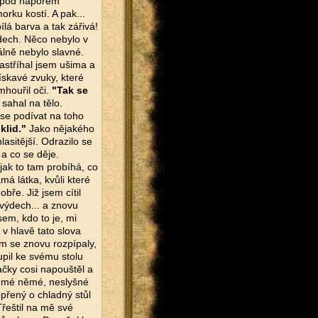
o pod náporem
orku kostí. A pak...
lá barva a tak zářivá!
ý dech. Něco nebylo v
lně nebylo slavné.
astříhal jsem ušima a
ískavé zvuky, které
houřil oči.
"Tak se
 sahal na tělo.
se podívat na toho
klid."
Jako nějakého
asitější. Odrazilo se
a co se děje.
 jak to tam probíhá, co
á látka, kvůli které
bře. Již jsem cítil
 výdech... a znovu
sem, kdo to je, mi
 v hlavě tato slova
em se znovu rozpípaly,
upil ke svému stolu
ačky cosi napouštěl a
na mé němé, neslyšné
opřený o chladný stůl
řeštil na mě své