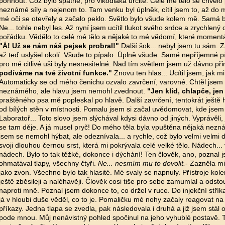
pohnout. Což bylo špatné, pro vlkodlaka určitě. Celé mé tělo se chvěl
neznámé síly a nejenom to. Tam venku byl úplněk, cítil jsem to, až do m
mé oči se otevřely a začalo peklo. Světlo bylo všude kolem mě. Samá bí
Ne... tohle nebyl les. Až nyní jsem ucítil tlukot svého srdce a zrychlen
pořádku. Vědělo to celé mé tělo a nějaké to mé vědomí, které momentá
"Á! Už se nám náš pejsek probral!"
Další šok... nebyl jsem tu sám. Z
až teď uslyšel okolí. Všude to pípalo. Úplně všude. Samé nepříjemné p
pro mé citlivé uši byly nesnesitelné. Nad tím světlem jsem už dávno přim
podíváme na tvé životní funkce."
Znovu ten hlas... Ucítil jsem, jak mi
Automaticky se od mého čenichu ozvalo zavrčení, varovné. Chtěl jsem 
neznámého, ale hlavu jsem nemohl zvednout.
"Jen klid, chlapče, jen 
praštěného psa mě popleskal po hlavě. Další zavrčení, tentokrát ještě hl
od bílých stěn v místnosti. Pomalu jsem si začal uvědomovat, kde jsem 
Laboratoř... Toto slovo jsem slýchával kdysi dávno od jiných. Vyprávěli,
se tam děje. A já musel pryč! Do mého těla byla vpuštěna nějaká neznám
jsem se nemohl hýbat, ale odeznívala... a rychle, což bylo velmi velmi do
svoji dlouhou černou srst, která mi pokrývala celé velké tělo. Nádech...
nádech. Bylo to tak těžké, dokonce i dýchání! Ten člověk, ano, poznal j
ohmatával tlapy, všechny čtyři.
Ne... nesmím mu to dovolit.
- Zazněla mi
jako zvon. Všechno bylo tak hlasité. Mé svaly se napnuly. Přístroje kol
ještě zběsileji a naléhavěji. Člověk cosi tiše pro sebe zamumlal a odsto
naproti mně. Poznal jsem dokonce to, co držel v ruce. Do injekční střík
já v hloubi duše věděl, co to je. Pomaličku mé nohy začaly reagovat 
příkazy. Jedna tlapa se zvedla, pak následovala i druhá a již jsem stál 
pode mnou. Můj nenávistný pohled spočinul na jeho vyhublé postavě. T