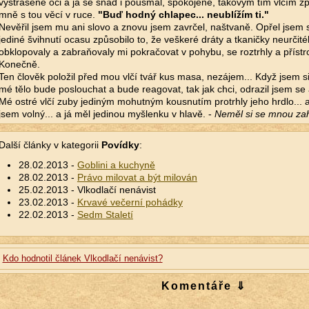
vystrašené oči a já se snad i pousmál, spokojeně, takovým tím vlčím 
mně s tou věcí v ruce.
"Buď hodný chlapec... neublížím ti."
Nevěřil jsem mu ani slovo a znovu jsem zavrčel, naštvaně. Opřel jsem se
jediné švihnutí ocasu způsobilo to, že veškeré dráty a tkaničky neurčit
obklopovaly a zabraňovaly mi pokračovat v pohybu, se roztrhly a přístro
Konečně.
Ten člověk položil před mou vlčí tvář kus masa, nezájem... Když jsem si j
mé tělo bude poslouchat a bude reagovat, tak jak chci, odrazil jsem se 
Mé ostré vlčí zuby jediným mohutným kousnutím protrhly jeho hrdlo... a
jsem volný... a já měl jedinou myšlenku v hlavě. -
Neměl si se mnou zah
Další články v kategorii
Povídky
:
28.02.2013 -
Goblini a kuchyně
28.02.2013 -
Právo milovat a být milován
25.02.2013 - Vlkodlačí nenávist
23.02.2013 -
Krvavé večerní pohádky
22.02.2013 -
Sedm Staletí
Kdo hodnotil článek Vlkodlačí nenávist?
Komentáře ⇓