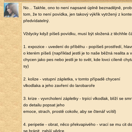
No... Takhle, ono to není na­psa­né úplně bez­na­děj­ně, pro­b
tom, že to není po­víd­ka, jen ta­ko­vý vý­křik vy­tr­že­ný z kon­te
před­ví­da­tel­ný.
Vždyc­ky když píšeš po­víd­ku, musí být slo­že­ná z tě­chhle čá
1. ex­po­zi­ce - uve­de­ní do pří­bě­hu - po­pí­šeš pro­stře­dí, hlav­
o kte­rém píšeš (na­pří­klad jest­li je to naše běžná re­a­li­ta a 
chy­cen jako pes nebo jest­li je to svět, kde lovci cí­le­ně chy­t
sy)
2. ko­li­ze - vstup­ní zá­plet­ka, v tomto pří­pa­dě chy­ce­ní
vl­kodla­ka a jeho za­vře­ní do la­ro­ba­ro­ře
3. krize - vy­vr­cho­le­ní zá­plet­ky - tr­pí­cí vl­kodlak, blíží se s
do de­tai­lu po­psat jeho
emoce, strach, pros­tě co­ko­liv, aby se čte­nář vcí­til)
4. pe­ri­pe­tie - obrat, něco pře­kva­pi­vé­ho - vrací se mu cit d
se brá­nit, za­bí­jí vědce