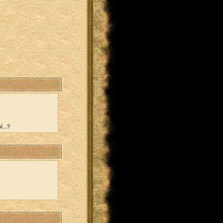
)
í...?