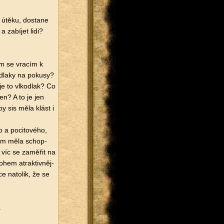
a útěku, do­sta­ne
 za­bí­jet lidi?
Tím se vra­cím k
dla­ky na po­ku­sy?
je to vl­kodlak? Co
ven? A to je jen
by sis měla klást i
a po­ci­to­vé­ho,
atím měla schop­
víc se za­mě­řit na
­hem atrak­tiv­něj­
­ce na­to­lik, že se
.