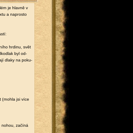
lém je hlav­ně v
x­tu a na­pros­to
stí:
ní­ho hr­di­nu, svět
vl­kodlak byl od­
a­jí dlaky na po­ku­
mrt (mohla jsi více
o nohou, za­čí­ná