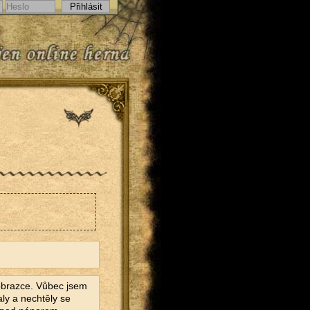
obrazce. Vůbec jsem
ly a nechtěly se