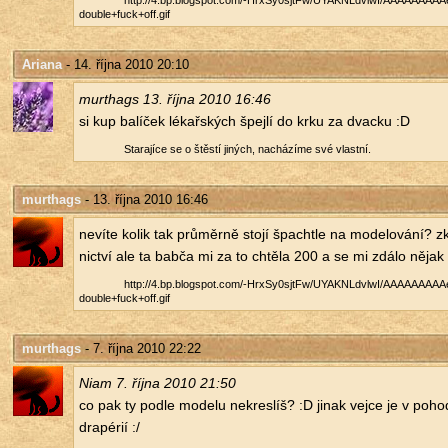
http://​4.​bp.​blogspot.​com/​-HrxSy0sjtFw/​UYAKNLdvlwI/​AAAAAAAAAeI
double+fuck+off.​gif
Ariana
- 14. října 2010 20:10
murthags 13. října 2010 16:46
si kup ba­lí­ček lé­kař­ských špej­lí do krku za dvac­ku :D
Sta­ra­jí­ce se o štěs­tí ji­ných, na­chá­zí­me své vlast­ní.
murthags
- 13. října 2010 16:46
ne­ví­te kolik tak prů­měr­ně stojí špacht­le na mo­de­lo­vá­ní? zk
nic­tví ale ta babča mi za to chtě­la 200 a se mi zdálo nějak
http://​4.​bp.​blogspot.​com/​-HrxSy0sjtFw/​UYAKNLdvlwI/​AAAAAAAAAeI
double+fuck+off.​gif
murthags
- 7. října 2010 22:22
Niam 7. října 2010 21:50
co pak ty podle mo­de­lu ne­kres­líš? :D jinak vejce je v po­ho­
dra­pé­rií :/