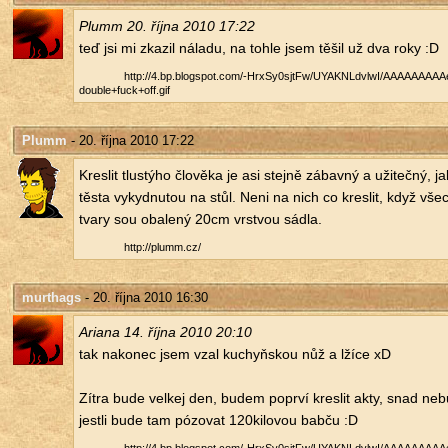
Plumm 20. října 2010 17:22
teď jsi mi zka­zil ná­la­du, na tohle jsem těšil už dva roky :D
http://​4.​bp.​blogspot.​com/​-HrxSy0sjtFw/​UYAKNLdvlwI/​AAAAAAAAAeI
double+fuck+off.​gif
Plumm
- 20. října 2010 17:22
Kres­lit tlustý­ho člo­vě­ka je asi stej­ně zá­bav­ný a uži­teč­ný, j
těsta vy­kyd­nu­tou na stůl. Neni na nich co kres­lit, když všech
tvary sou oba­le­ný 20cm vrst­vou sádla.
http://​plumm.​cz/​
murthags
- 20. října 2010 16:30
Ari­a­na 14. října 2010 20:10
tak na­ko­nec jsem vzal kuchyňskou nůž a lžíce xD
Zítra bude vel­kej den, budem po­pr­ví kres­lit akty, snad ne­b
jest­li bude tam pózovat 120­ki­lo­vou babču :D