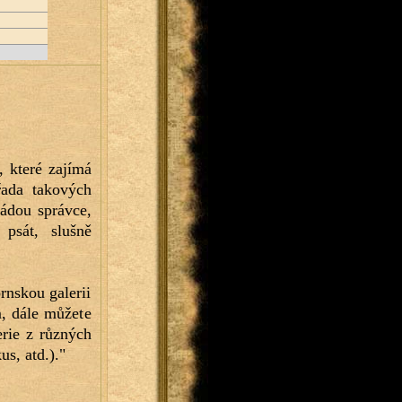
ada takových 
ádou správce, 
psát, slušně 
rnskou galerii 
, dále můžete 
rie z různých 
s, atd.)."