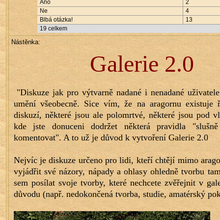
Ano
2
Ne
4
Blbá otázka!
13
19
celkem
Nástěnka:
Galerie 2.0
 "Diskuze jak pro výtvarně nadané i nenadané uživatele, které zajímá 
umění všeobecně. Sice vím, že na aragornu existuje ř
diskuzí, některé jsou ale polomrtvé, některé jsou pod vl
kde jste donuceni dodržet některá pravidla "slušně 
komentovat". A to už je důvod k vytvoření 
Galerie 2.0
Nejvíc je diskuze určeno pro lidi, kteří chtějí mimo arago
vyjádřit své názory, nápady a ohlasy ohledně tvorbu tam
sem posílat svoje tvorby, které nechcete zvěřejnit v gale
důvodu (např. nedokončená tvorba, studie, amatérský poku