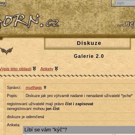
iny
Diskuze
Galerie 2.0
Výpis této oblasti
Ankety
Správci:
murthags
Popis:
Diskuze jak pro výtvarně nadané i nenadané uživatelé *pche*
registrovaní uživatelé mají právo
číst i zapisovat
neregistrovaní mohou
jen číst
diskuze je
odemčená
Anketa:
Líbí se vám "kýč"?