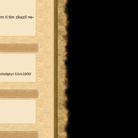
em ti tim zka­zil ne­
/​wIlghyI-IUs/​s1600/​