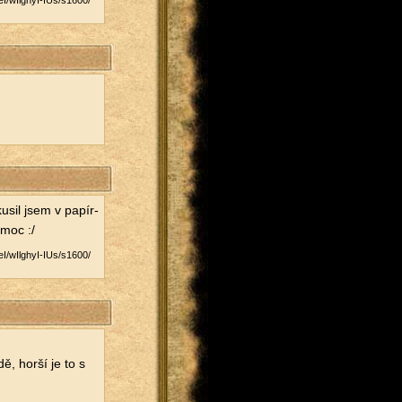
/​wIlghyI-IUs/​s1600/​
u­sil jsem v pa­pír­
 moc :/
/​wIlghyI-IUs/​s1600/​
dě, horší je to s