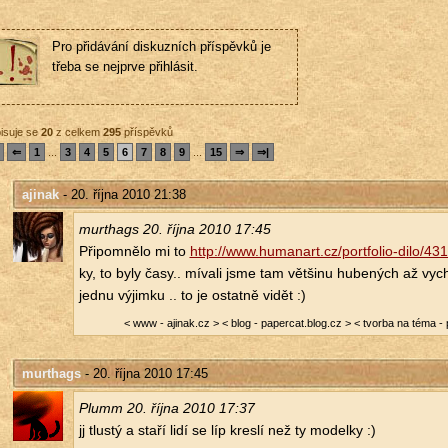
Pro přidávání diskuzních příspěvků je
třeba se nejprve přihlásit.
isuje se
20
z celkem
295
příspěvků
⇐
1
...
3
4
5
6
7
8
9
...
15
⇒
⇒|
ajinak
- 20. října 2010 21:38
murthags 20. října 2010 17:45
Při­po­mně­lo mi to
http://​www.​humanart.​cz/​portfolio-dilo/​431
ky, to byly časy.. mí­va­li jsme tam vět­ši­nu hu­be­ných až vych
jednu vý­jim­ku .. to je ostat­ně vidět :)
< www - ajinak.​cz > < blog - papercat.​blog.​cz > < tvor­ba na téma - 
murthags
- 20. října 2010 17:45
Plumm 20. října 2010 17:37
jj tlus­tý a staří lidí se líp kres­lí než ty mo­del­ky :)