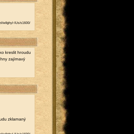
/​wIlghyI-IUs/​s1600/​
ako kres­lit hrou­du
­ny za­jí­ma­vý
u­du zkla­ma­ný