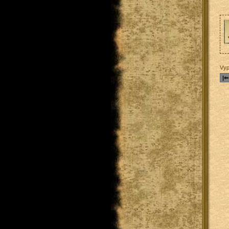
Vyp
|⇐