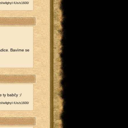
/​wIlghyI-IUs/​s1600/​
di­ce. Ba­ví­me se
e ty babčy :/
/​wIlghyI-IUs/​s1600/​