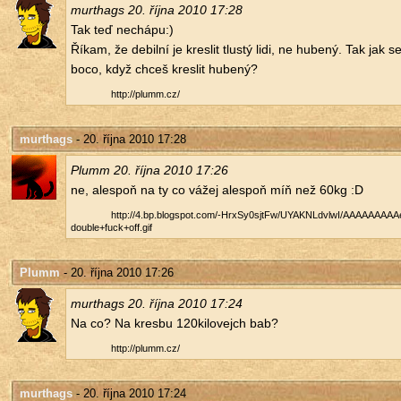
murthags 20. října 2010 17:28
Tak teď ne­chá­pu:)
Říkam, že de­bil­ní je kres­lit tlus­tý lidi, ne hu­be­ný. Tak jak s
bo­co, když chceš kres­lit hu­be­ný?
http://​plumm.​cz/​
murthags
- 20. října 2010 17:28
Plumm 20. října 2010 17:26
ne, ale­spoň na ty co vážej ale­spoň míň než 60kg :D
http://​4.​bp.​blogspot.​com/​-HrxSy0sjtFw/​UYAKNLdvlwI/​AAAAAAAAAeI
double+fuck+off.​gif
Plumm
- 20. října 2010 17:26
murthags 20. října 2010 17:24
Na co? Na kresbu 120­ki­lo­vejch bab?
http://​plumm.​cz/​
murthags
- 20. října 2010 17:24