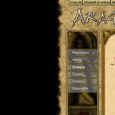
Chat (0)
Uživatelé (0 online)
Sk
Registrace
Herna
Diskuze
Články
Galerie
Nápověda