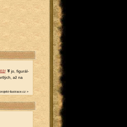
02/​
jo, fi­gu­rál­
rt­lých, až na
projekt-ilustrace.​cz >