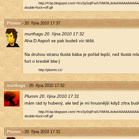
http://​4.​bp.​blogspot.​com/​-HrxSy0sjtFw/​UYAKNLdvlwI/​AAAAAAAAAeI
double+fuck+off.​gif
Plumm
- 20. října 2010 17:37
murthags 20. října 2010 17:32
Aha:D Aspoň se pak budeš víc těšit.
Na dru­hou stra­nu tlus­tá bába je pořád lepší, než tlus­tá mla­
furt o kresbě btw:)
http://​plumm.​cz/​
murthags
- 20. října 2010 17:32
Plumm 20. října 2010 17:31
mám rád ty hu­be­ný, ale teď je mi hnus­něj­ší když zítra bud
http://​4.​bp.​blogspot.​com/​-HrxSy0sjtFw/​UYAKNLdvlwI/​AAAAAAAAAeI
double+fuck+off.​gif
Plumm
- 20. října 2010 17:31