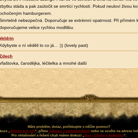
zbytku stáda a pak zaútočit se smrtící rychlostí. Pokud neuloví živou koř
ochočeným hamburgerem.
Smrtelně nebezpečná. Doporučuje se extrémní opatrnost. Při přímém 
doporučujeme velice rychlou modlitbu.
Veldrin
Kdybyste o ní věděli to co já... :)) (lovely past)
Zdech
Vlaštovka, čarodějka, léčitelka a mnohé další
Máte problém, dotaz, potřebujete s něčím pomoci?
kuze „
Admini pro vás
“, přímo
někomu z administrátorů
nebo se ozvěte na adrese he
Pro ohlašování a řešení chyb máme diskuzi „
Bug - Chyby v Aragornu
“.