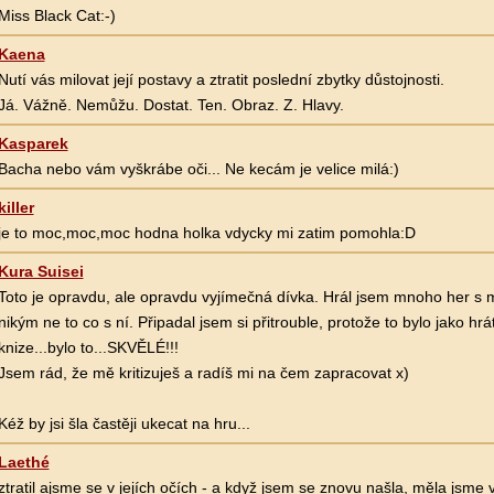
Miss Black Cat:-)
Kaena
Nutí vás milovat její postavy a ztratit poslední zbytky důstojnosti.
Já. Vážně. Nemůžu. Dostat. Ten. Obraz. Z. Hlavy.
Kasparek
Bacha nebo vám vyškrábe oči... Ne kecám je velice milá:)
killer
je to moc,moc,moc hodna holka vdycky mi zatim pomohla:D
Kura Suisei
Toto je opravdu, ale opravdu vyjímečná dívka. Hrál jsem mnoho her s m
nikým ne to co s ní. Připadal jsem si přitrouble, protože to bylo jako hrá
knize...bylo to...SKVĚLÉ!!!
Jsem rád, že mě kritizuješ a radíš mi na čem zapracovat x)
Kéž by jsi šla častěji ukecat na hru...
Laethé
ztratil ajsme se v jejích očích - a když jsem se znovu našla, měla jsm