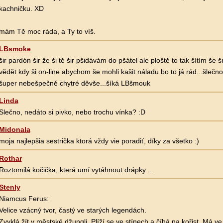
kachničku. XD
mám Tě moc ráda, a Ty to víš.
LBsmoke
šir pardón šir že ši tě šir pšidávám do pšátel ale ploště to tak šítím še š
vědět kdy ši on-line abychom še mohli kašit náladu bo to já rád...šlečno
šuper nebešpečně chytré děvše...šíká LBšmouk
Linda
Slečno, nedáto si pivko, nebo trochu vínka? :D
Midonala
moja najlepšia sestrička ktorá vždy vie poradiť, díky za všetko :)
Rothar
Roztomilá kočička, která umí vytáhnout drápky ...
Stenly
Niamcus Ferus:
Velice vzácný tvor, častý ve starých legendách.
Zvyklá žít v městské džungli. Plíží se ve stínech a číhá na kořist. Má ve 