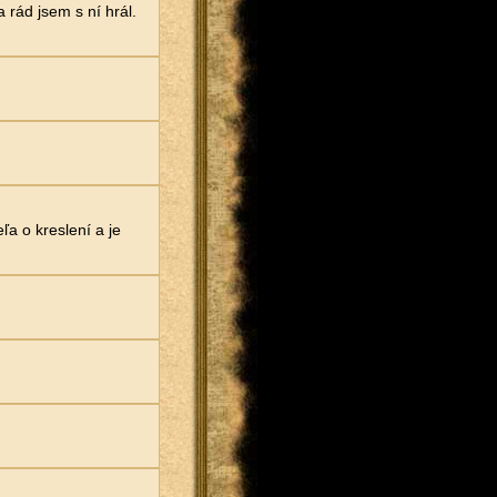
 rád jsem s ní hrál.
a o kreslení a je