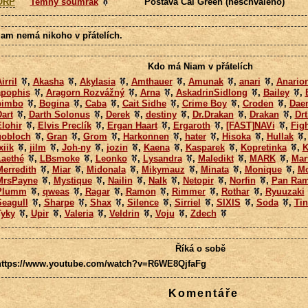
ORP
Temný soumrak
Postava Cal Green (neschváleno)
iam nemá nikoho v přátelích.
Kdo má Niam v přátelích
irril
,
Akasha
,
Akylasia
,
Amthauer
,
Amunak
,
anari
,
Anario
apophis
,
Aragorn Rozvážný
,
Arna
,
AskadrinSidlong
,
Bailey
,
bimbo
,
Bogina
,
Caba
,
Cait Sidhe
,
Crime Boy
,
Croden
,
Dae
art
,
Darth Solonus
,
Derek
,
destiny
,
Dr.Drakan
,
Drakan
,
Drt
lohir
,
Elvis Preclík
,
Ergan Haart
,
Ergaroth
,
[FAST]NAVi
,
Figh
gobloch
,
Gran
,
Grom
,
Harkonnen
,
hater
,
Hisoka
,
Hullak
xiik
,
jilm
,
Joh-ny
,
jozin
,
Kaena
,
Kasparek
,
Kopretinka
,
K
Laethé
,
LBsmoke
,
Leonko
,
Lysandra
,
Maledikt
,
MARK
,
Mar
Merredith
,
Miar
,
Midonala
,
Mikymauz
,
Minata
,
Monique
,
Mo
MrsPayne
,
Mystique
,
Nailin
,
Nalk
,
Netopir
,
Norfin
,
Pan Ra
Plumm
,
qweas
,
Ragar
,
Ramon
,
Rimmer
,
Rothar
,
Ryuuzaki
Seagull
,
Sharpe
,
Shax
,
Silence
,
Sirriel
,
SIXIS
,
Soda
,
Tin
Tyky
,
Upir
,
Valeria
,
Veldrin
,
Voju
,
Zdech
Říká o sobě
https://www.youtube.com/watch?v=R6WE8QjfaFg
Komentáře