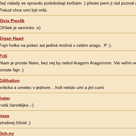
Její nálady se opravdu podobobají kočkám .) přesto jsem ji rád poznal a
Pokud chce umí být milá.
Elvis Preclík
Oříšek je semínko :o)
Ergan Haart
Fajn holka na pokec asi jediná možná v celém aragu. :P :).
Frili
Niam je proste Niam, bez nej by nebol Aragorn Aragornom. Vie veľmi veľ
proste fajn :)
Gilthalion
kriticka a umelec v jednom....holt nekdo umi a jini cumi
hater
rudá čarodějka ;-)
Ireas
strašnej čičoid ;)
Joh-ny