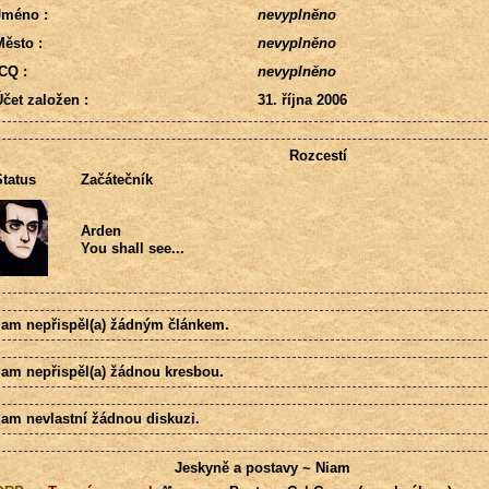
Jméno :
nevyplněno
ěsto :
nevyplněno
CQ :
nevyplněno
čet založen :
31. října 2006
Rozcestí
tatus
Začátečník
Arden
You shall see...
iam nepřispěl(a) žádným článkem.
iam nepřispěl(a) žádnou kresbou.
iam nevlastní žádnou diskuzi.
Jeskyně a postavy ~ Niam