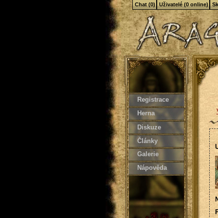
Chat (0)
Uživatelé (0 online)
Sk
Registrace
Herna
Diskuze
Články
U
Galerie
Nápověda
N
P