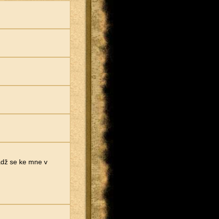
adž se ke mne v