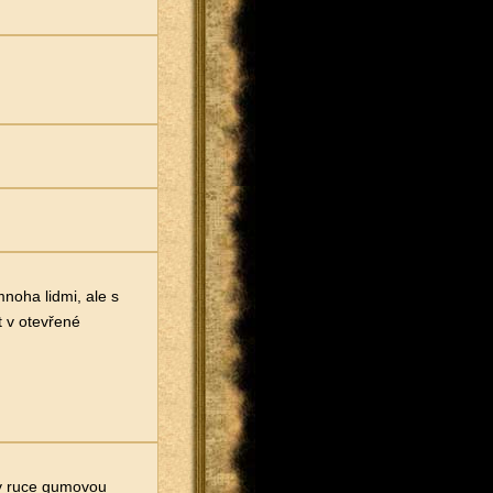
noha lidmi, ale s
t v otevřené
e v ruce gumovou