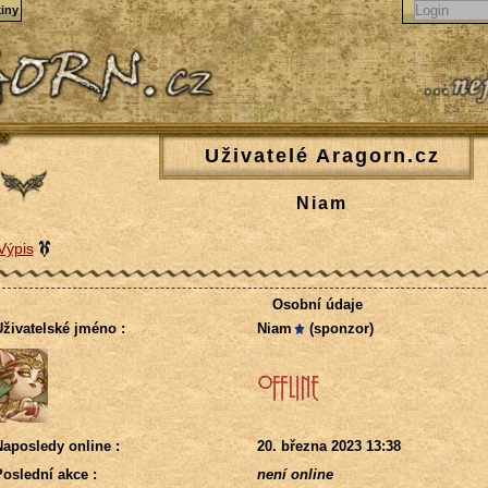
iny
Uživatelé Aragorn.cz
Niam
Výpis
Osobní údaje
živatelské jméno :
Niam
(sponzor)
aposledy online :
20. března 2023 13:38
oslední akce :
není online