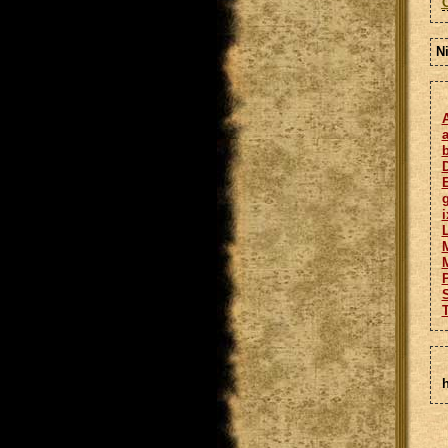
N
A
D
E
i