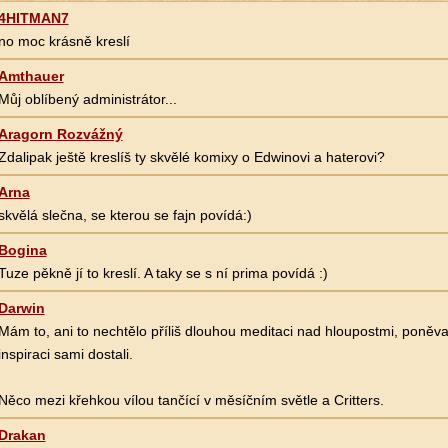
4HITMAN7
no moc krásně kreslí
Amthauer
Můj oblíbený administrátor...
Aragorn Rozvážný
Zdalipak ještě kreslíš ty skvělé komixy o Edwinovi a haterovi?
Arna
skvělá slečna, se kterou se fajn povídá:)
Bogina
Tuze pěkně jí to kreslí. A taky se s ní prima povídá :)
Darwin
Mám to, ani to nechtělo příliš dlouhou meditaci nad hloupostmi, poněv
inspiraci sami dostali.
Něco mezi křehkou vílou tančící v měsíčním světle a Critters.
Drakan