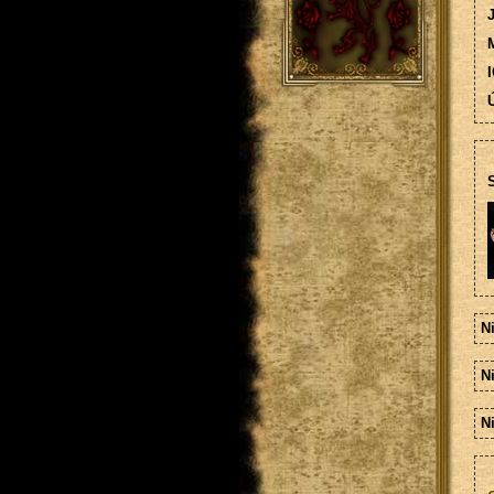
M
I
Ú
S
N
N
N