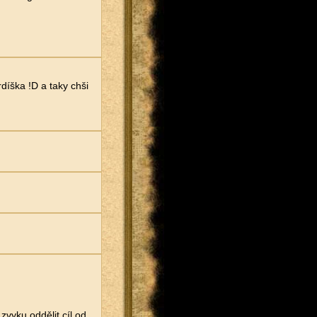
rdíška !D a taky chši
zvyku oddělit cíl od