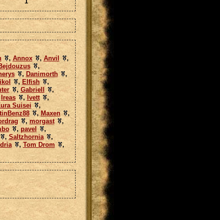
1
n
,
Annox
,
Anvil
,
Bejdouzus
,
nerys
,
Danimorth
,
ikol
,
Elfish
,
ter
,
Gabriell
,
,
Ireas
,
Ivett
,
ura Suisei
,
tinBenz88
,
Maxen
,
rdrag
,
morgast
,
mbo
,
pavel
,
,
Saltzhornia
,
dria
,
Tom Drom
,