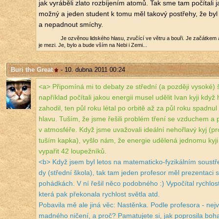
jak vy­rá­bě­li zlato roz­bí­je­ním atomů. Tak sme tam po­čí­ta­li 
možný a jeden stu­dent k tomu měl ta­ko­vý po­stře­hy, že byl
a ne­pad­nout smí­chy.
Je ozvě­nou lid­ské­ho hlasu, zvu­čí­cí ve větru a bouři. Je za­čát­kem
je mezi. Je, bylo a bude vším na Nebi i Zemi...
Buri the Great
- 10. dubna 2011 00:24
<a> Při­po­mí­ná mi to de­ba­ty ze střed­ní (a poz­dě­ji vy­so­ké
na­pří­klad po­čí­ta­li jakou ener­gii musel udě­lit Ivan kyji když 
za­ho­dil, ten půl roku létal po or­bi­tě až za půl roku spad­nul
hlavu. Tuším, že jsme ře­ši­li pro­blém tření se vzdu­chem a p
v at­mo­sfé­ře. Když jsme uva­žo­va­li ide­ál­ní ne­hoř­la­vý kyj (pr
tuším kapka), vyšlo nám, že ener­gie udě­le­ná jed­no­mu kyj
vy­pa­řit 42 lou­pež­ní­ků.
<b> Když jsem byl letos na ma­te­ma­tic­ko-fy­zi­kál­ním sou­stře
dy (střed­ní škola), tak tam jeden pro­fe­sor měl pre­zen­ta­ci 
po­hád­kách. V ní řešil něco po­dob­né­ho :) Vy­po­čí­tal rych­lost
která pak pře­ko­na­la rych­lost svět­la atd.
Po­ba­vi­la mě ale jiná věc: Na­stěn­ka. Podle pro­fe­so­ra - nej­
mad­né­ho ni­če­ní, a proč? Pa­ma­tu­je­te si, jak po­prosi­la 