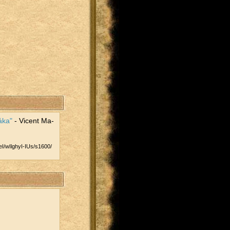
áka"
- Vi­cent Ma­
/​wIlghyI-IUs/​s1600/​