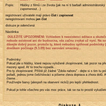
Popis:
Hlášky z filmů i ze života (jak na ní ti barbaři administrátorský
zapomenout...)
registrovaní uživatelé mají právo
číst i zapisovat
neregistrovaní mohou
jen číst
diskuze je
odemčená
Nástěnka:
 DŮLEŽITÉ UPOZORNĚNÍ: Vzhledem k neexistenci editace a skutečnosti, že tato 
nebude existovat ani do budoucna, vás začnu zvykat už nyní. Na své
dávejte dobrý pozor, protože ty, které nebudou splňovat podmínky (v
dneškem počínaje (9.3.09) bez varování smazány...
Podmínky:
Pokud jde o hlášky, které nejsou vyloženě zkopírované, tak pozor na pře
mezery apod. Ať to trochu vypadá...
Pro ty zkopírované: Příště již žádné "Zdola nahoru" - dejte si s tim tu prá
pořadí, jednou jsme češi/slováci a píšeme zleva doprava a zhora dolů. A 
čteme...
Používejte barvy (alespoň na obarvení nicků) pro lepší přehlednost.
Pokud je tohle všechno pro vás moc práce, tak se na to prostě vykašlete
Diskuze ⇓