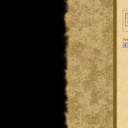
Vyp
1