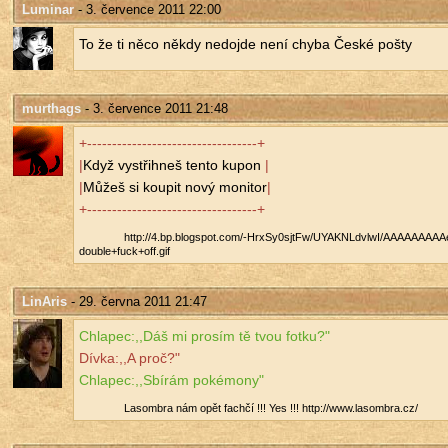
Luminar
- 3. července 2011 22:00
To že ti něco někdy ne­do­jde není chyba České pošty
murthags
- 3. července 2011 21:48
‎+----------------------------------+
|
Když vy­střih­neš tento kupon
|
|
Můžeš si kou­pit nový mo­ni­tor
|
+----------------------------------+
http://​4.​bp.​blogspot.​com/​-HrxSy0sjtFw/​UYAKNLdvlwI/​AAAAAAAAAeI
double+fuck+off.​gif
LinAris
- 29. června 2011 21:47
Chla­pec:,,Dáš mi pro­sím tě tvou fotku?"
Dívka:,,A proč?"
Chla­pec:,,Sbí­rám po­ké­mo­ny"
La­som­b­ra nám opět fa­ch­čí !!! Yes !!! http://​www.​lasombra.​cz/​