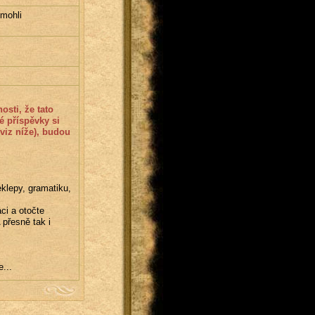
 mohli
 příspěvky si 
iz níže), budou 
klepy, gramatiku, 
ci a otočte 
přesně tak i 
...