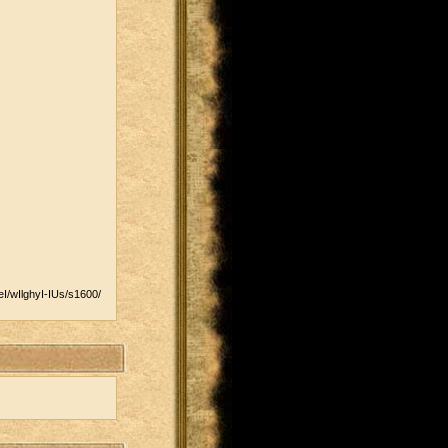
/​wIlghyI-IUs/​s1600/​