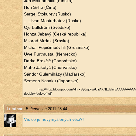
Jari Malhomäkki (Fín­sko)
Hon Si-ho (Čína)
Ser­gej Sto­ku­rev (Rusko)
......​Ivan Mastur­ba­tov (Rusko)
Oje Ballström (Švéd­sko)
Honza Je­ba­vý (Česká re­pub­li­ka)
Mi­lo­rad Mrdak (Srb­sko)
Mi­chail Po­pi­čimušvih­li (Gru­zín­sko)
Uwe Furt­mustal (Ne­mec­ko)
Darko Erek­čič (Chorvát­sko)
Maho Ja­ko­tyč (Chorvát­sko)
Sán­dor Gu­le­mi­há­zy (Ma­ďar­sko)
Se­me­no Na­sa­ku (Ja­pon­sko)
http://​4.​bp.​blogspot.​com/​-HrxSy0sjtFw/​UYAKNLdvlwI/​AAAAAAAAAeI
double+fuck+off.​gif
Luminar
- 5. července 2011 23:44
Víš co je ne­vy­myš­le­ných věcí?!