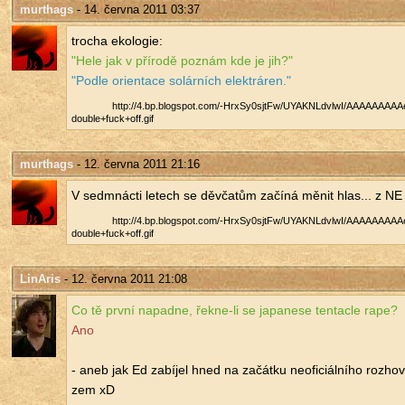
murthags
- 14. června 2011 03:37
tro­cha eko­lo­gie:
"Hele jak v pří­ro­dě po­znám kde je jih?"
"Podle ori­en­ta­ce so­lár­ních elek­trá­ren."
http://​4.​bp.​blogspot.​com/​-HrxSy0sjtFw/​UYAKNLdvlwI/​AAAAAAAAAeI
double+fuck+off.​gif
murthags
- 12. června 2011 21:16
V se­dm­nác­ti le­tech se děv­ča­tům za­čí­ná měnit hlas... z 
http://​4.​bp.​blogspot.​com/​-HrxSy0sjtFw/​UYAKNLdvlwI/​AAAAAAAAAeI
double+fuck+off.​gif
LinAris
- 12. června 2011 21:08
Co tě první na­pad­ne, řek­ne-li se ja­pa­ne­se ten­tacle rape?
Ano
- aneb jak Ed za­bí­jel hned na za­čát­ku ne­o­fi­ci­ál­ní­ho roz­ho
zem xD