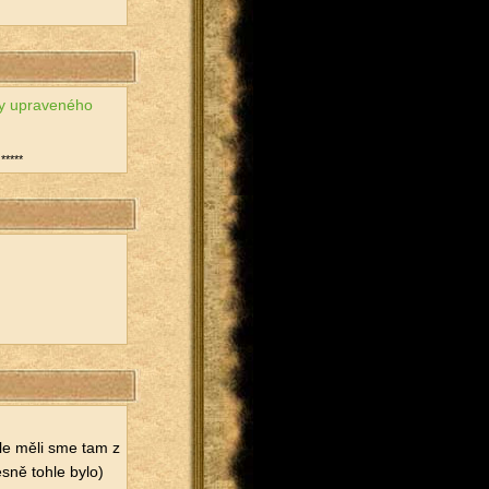
ky upra­ve­né­ho
*****
 ale měli sme tam z
s­ně tohle bylo)