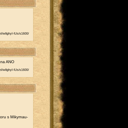
/​wIlghyI-IUs/​s1600/​
NE na ANO
/​wIlghyI-IUs/​s1600/​
­vo­ru s Mi­ky­mau­