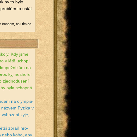
jak by to bylo
 pro­blém to ustát
 a kon­cem, ba i tím co
) školy. Kdy jsme
ho v létě ucho­pil,
 lou­pež­ní­kům na
roč kyj ne­sho­řel
o zjed­no­du­še­ní
i by byla schop­ná
­dě­ní na olym­pi­á­
s ná­zvem Fy­zi­ka v
 vy­ho­ze­ní kyje,
vět­ší zbraň hro­
boha nebo koho, aby