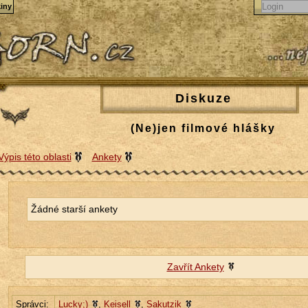
iny
Diskuze
(Ne)jen filmové hlášky
Výpis této oblasti
Ankety
Žádné starší ankety
Zavřít Ankety
Správci:
Lucky;)
,
Keisell
,
Sakutzik