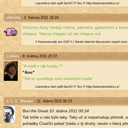
La­som­b­ra nám opět fa­ch­čí !!! Yes !!! http://​www.​lasombra.​cz/​
větvička
- 2. června 2011 18:24
Všech­ny dívky hle­da­jí mi­lé­ho, pěk­né­ho, ga­lant­ní­ho a hez
chlap­ce. Ta­ko­vý chla­pec už ale chlap­ce má.
!! Ho­mose­xu­als are GAY !! | Se­ni­or in­ter­net dis­cus­si­on ex­pert user 
LinAris
- 8. května 2011 20:37
"A rost­li v ráji houby ?"
"Ano"
"Tak to vy­svět­lu­je toho mlu­ví­cí­ho hada"
La­som­b­ra nám opět fa­ch­čí !!! Yes !!! http://​www.​lasombra.​cz/​
J. L. C. Wauder
- 11. dubna 2011 06:23
Buri the Great 10. dubna 2011 00:24
Tak tohle u nás bylo taky. Taky už si ne­pa­ma­tu­ju přes­ně,
po­hád­ky Cí­sa­řův pekař (nebo z tý druhý, nevim v který pře