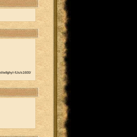
/​wIlghyI-IUs/​s1600/​