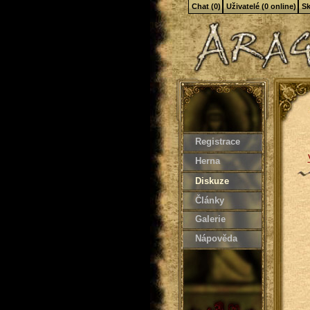
Chat (0)
Uživatelé (0 online)
Sk
Registrace
Herna
Diskuze
Články
Galerie
Nápověda