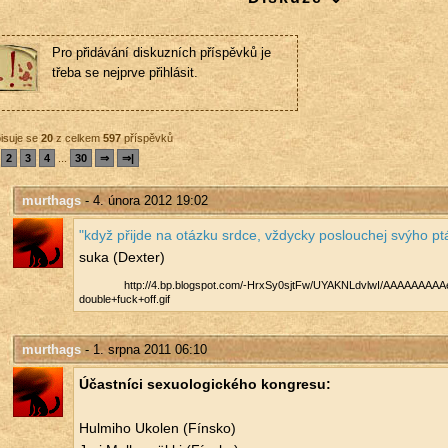
Pro přidávání diskuzních příspěvků je
třeba se nejprve přihlásit.
isuje se
20
z celkem
597
příspěvků
2
3
4
...
30
⇒
⇒|
murthags
- 4. února 2012 19:02
"když při­jde na otáz­ku srdce, vždyc­ky po­slou­chej svýho pt
su­ka (Dex­ter)
http://​4.​bp.​blogspot.​com/​-HrxSy0sjtFw/​UYAKNLdvlwI/​AAAAAAAAAeI
double+fuck+off.​gif
murthags
- 1. srpna 2011 06:10
Účast­ní­ci se­xu­o­lo­gic­ké­ho kon­gre­su:
Hul­mi­ho Uko­len (Fín­sko)