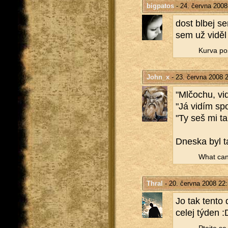
bigpatos
- 24. června 2008
dost blbej se
sem už viděl
Kurva po­
John_x
- 23. června 2008 
"Ml­čo­chu, vi
"Já vidím spo
"Ty seš mi tak
Dneska byl tak
What can 
Thral
- 20. června 2008 22
Jo tak tento 
celej týden :