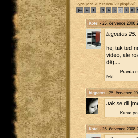
Vypisuje se
20
z celkem
533
příspěvků
|⇐
⇐
1
...
3
4
5
6
7
8
Kotel
- 25. července 2008 
bi­g­pa­tos 25
hej tak teď ne
video, ale roz
dě)....
Prav­da má
řekl.
bigpatos
- 25. července 20
Jak se dil jme
Kurva po­
Kotel
- 25. července 2008 