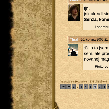
tjn.
jak ukra­dl s
Senza, ko­ne
La­som­b­r
Thral
- 20. června 2008 21
:D jo to jsem
sem, ale pros
no­va­nej ma
Ptej­te s
Vypisuje se
20
z celkem
533
příspěvků
|⇐
⇐
1
...
3
4
5
6
7
8