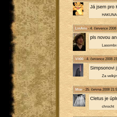
Já jsem pro Ho
HA­KU­NA 
LinAris
- 4. července 2008
pls novou an­k
La­som­b­r
Vít00
- 4. července 2008 23
Simp­so­no­vi j
Za vel­kým
Miar
- 25. června 2008 21:
Cle­tus je ú
chrocht