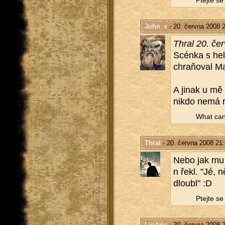
Ptej­te s
John_x
- 20. června 2008 
Thral 20. če
Scén­ka s hel
chraňoval Ma
A jinak u mě 
nikdo nemá rá
What can 
Thral
- 20. června 2008 21
Nebo jak mu p
n řekl. "Jé, n
dlou­bl" :D
Ptej­te s
LinAris
- 20. června 2008 