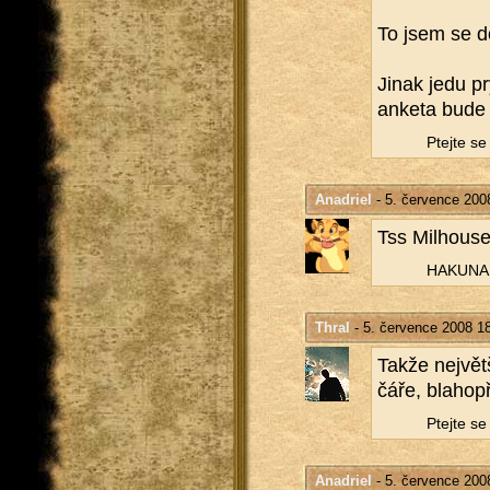
To jsem se do
Jinak jedu pr
an­ke­ta bude
Ptej­te s
Anadriel
- 5. července 200
Tss Milhou­se
HA­KU­NA 
Thral
- 5. července 2008 1
Takže nej­vět
čáře, bla­ho­př
Ptej­te s
Anadriel
- 5. července 200