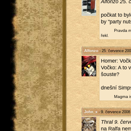
Al­fon­zo 25.
po­čkat to byl
by "party nut
Prav­da má
řekl.
Alfonzo
- 25. července 200
Homer: Vočko,
Vočko: A to vy
šous­te?
dneš­ní Simps­
Magma is
John_x
- 9. července 2008
Thral 9. čer­
na Ralfa nem