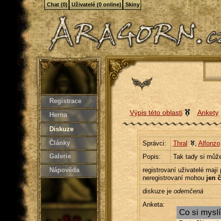
Chat (0)
Uživatelé (0 online)
Skiny
Registrace
Výpis této oblasti
Ankety
Herna
Diskuze
Články
Správci:
Thral
,
Alfonzo
Galerie
Popis:
Tak tady si můž
Nápověda
registrovaní uživatelé mají
neregistrovaní mohou
jen č
diskuze je
odemčená
Anketa:
Co si myslí