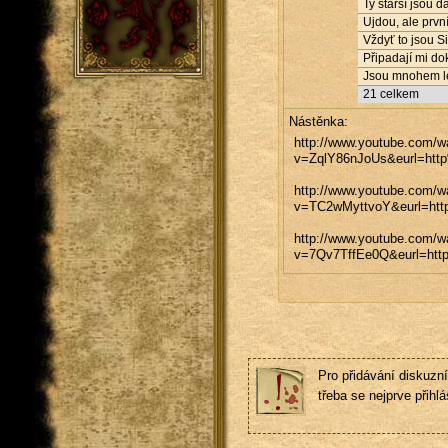
Ty starší jsou da
Ujdou, ale první 
Vždyť to jsou Si
Připadají mi dok
Jsou mnohem lepš
21
celkem
Nástěnka:
http://www.youtube.com/w
v=ZqlY86nJoUs&eurl=h
http://www.youtube.com/w
v=TC2wMyttvoY&eurl=h
http://www.youtube.com/w
v=7Qv7TffEe0Q&eurl=h
Pro přidávání diskuzní
třeba se nejprve přihlás