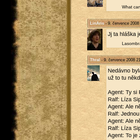
What can 
LinAris
- 9. července 2008
Jj ta hláš­ka j
La­som­b­r
Thral
- 9. července 2008 2
Ne­dáv­no byl
už to tu někdo
Agent: Ty si 
Ralf: Líza Si
Agent: Ale n
Ralf: Jed­nou
Agent: Ale ně
Ralf: Líza Si
Agent: To je 