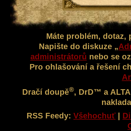
Máte problém, dotaz,
Napište do diskuze „
Adm
administrátorů
nebo se oz
Pro ohlašování a řešení c
Ar
®
Dračí doupě
, DrD™ a ALT
naklada
RSS Feedy:
Všehochuť
|
Di