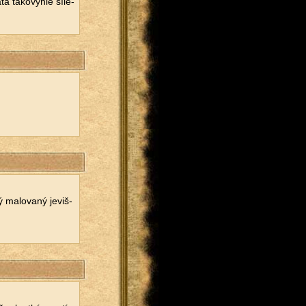
 ta­ko­vý­hle ší­le­
 ma­lo­va­ný je­viš­