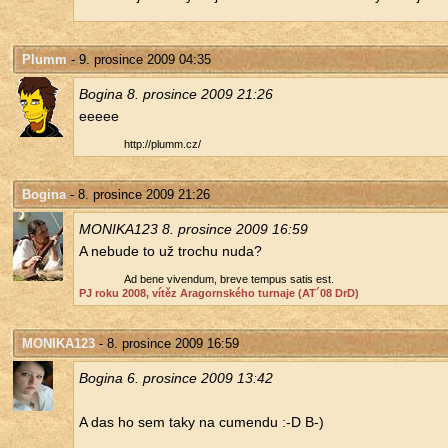
Plumm
- 9. prosince 2009 04:35
Bo­gi­na 8. pro­sin­ce 2009 21:26
eeeee
http://​plumm.​cz/​
Bogina
- 8. prosince 2009 21:26
MO­NI­KA­123 8. pro­sin­ce 2009 16:59
A ne­bu­de to už tro­chu nuda?
Ad bene vi­ven­dum, breve tem­pus satis est.
PJ roku 2008, vítěz Ara­gorn­ské­ho tur­na­je (AT´08 DrD)
MONIKA123
- 8. prosince 2009 16:59
Bo­gi­na 6. pro­sin­ce 2009 13:42
A das ho sem taky na cu­men­du :-D B-)