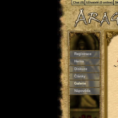
Chat (0)
Uživatelé (0 online)
Sk
Registrace
Herna
Diskuze
Články
Galerie
Nápověda