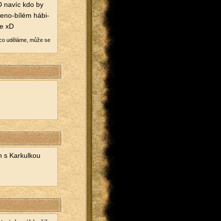
 :D navíc kdo by
ve­no-bí­lém há­bi­
ce xD
et co udě­lá­me, může se
n s Kar­kul­kou