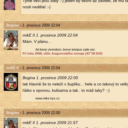
Tyhle věci jsou zlatý :-) jeden by skoro až zá­vi­děl, že mu táta
nos­ti ne­dě­lal :-)
Bogina
- 1. prosince 2009 22:04
mikE II 1. pro­sin­ce 2009 22:04
Mám. V plánu...
Ad bene vi­ven­dum, breve tem­pus satis est.
PJ roku 2008, vítěz Ara­gorn­ské­ho tur­na­je (AT´08 DrD)
mikE II
- 1. prosince 2009 22:04
Bo­gi­na 1. pro­sin­ce 2009 22:00
tak hlav­ně že to ne­le­ží v šuplí­ku... hele a co ta­ko­vý to velký
ťát­ko s opo­nou, ku­li­sa­ma a tak.. to máš taky? :-)
www.​mike.​hys.​cz
Bogina
- 1. prosince 2009 22:00
mikE II 1. pro­sin­ce 2009 21:57