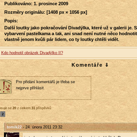
Publikováno: 1. prosince 2009
Rozměry originálu: [1408 px × 1056 px]
Popis:
Další loutky jako pokračování Divadýlka, které už v galerii je. 
vybarvení pastelkama a tak, ani snad není nutné něco hodnoti
vlastně jenom kvůli pár lidem, co ty loutky chtěli vidět.
Kdo hodnotil obrázek Divadýlko II?
Komentáře ⇓
Pro přidání komentářů je třeba se
nejprve přihlásit.
isuje se
20
z celkem
31
příspěvků
2
tomik22
- 24. února 2011 23:32