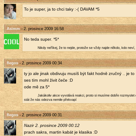
To je super, ja to chci taky :-( DAVAM *5
Asimm
- 2. prosince 2009 16:58
No teda super. *5*
Nikdy ne­ří­kej, že to nejde, pro­to­že se vždy najde někdo, kdo neví, 
flegos
- 2. prosince 2009 00:34
ty jo ale jinak ob­di­vu­ju musíš být fakt hodně zruč­ný .. je t
ses tím mohl živit čeče :D
ode mě za 5*
Ja­ká­ko­liv akce vy­vo­lá­vá re­ak­ci, proto si mu­sí­me dobře roz­mys­l
stát že nás ode­zva ne­mi­le pře­kva­pí
flegos
- 2. prosince 2009 00:31
Nazir 2. pro­sin­ce 2009 00:12
prach sakra, mar­tin kabát je kla­si­ka :D