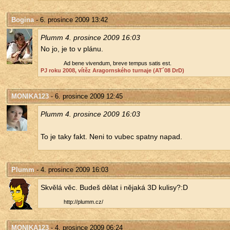
Bogina
- 6. prosince 2009 13:42
Plumm 4. pro­sin­ce 2009 16:03
No jo, je to v plánu.
Ad bene vi­ven­dum, breve tem­pus satis est.
PJ roku 2008, vítěz Ara­gorn­ské­ho tur­na­je (AT´08 DrD)
MONIKA123
- 6. prosince 2009 12:45
Plumm 4. pro­sin­ce 2009 16:03
To je taky fakt. Neni to vubec spat­ny napad.
Plumm
- 4. prosince 2009 16:03
Skvě­lá věc. Budeš dělat i ně­ja­ká 3D ku­li­sy?:D
http://​plumm.​cz/​
MONIKA123
- 4. prosince 2009 06:24