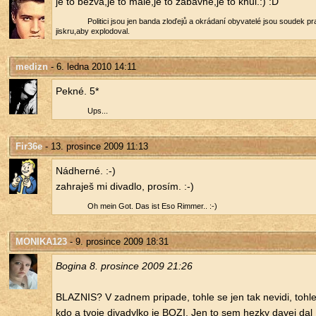
je to bezva,je to malé,je to zá­bav­né,je to khůl.:) :D
Po­li­ti­ci jsou jen banda zloďejů a okrá­da­ní oby­va­te­lé jsou sou­dek pra
jis­kru,aby ex­plo­do­val.
medizn
- 6. ledna 2010 14:11
Pekné. 5*
Ups...
Fir36e
- 13. prosince 2009 11:13
Nád­her­né. :-)
za­hra­ješ mi di­va­dlo, pro­sím. :-)
Oh mein Got. Das ist Eso Ri­m­mer.. :-)
MONIKA123
- 9. prosince 2009 18:31
Bo­gi­na 8. pro­sin­ce 2009 21:26
BLAZ­NIS? V zad­nem pri­pa­de, tohle se jen tak ne­vi­di, tohle
kdo a tvoje di­va­dyl­ko je BOZI. Jen to sem hezky davej dal 