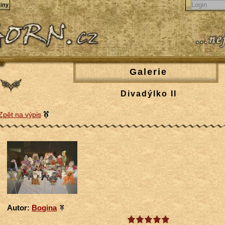
iny
Galerie
Divadýlko II
Zpět na výpis
Autor:
Bogina