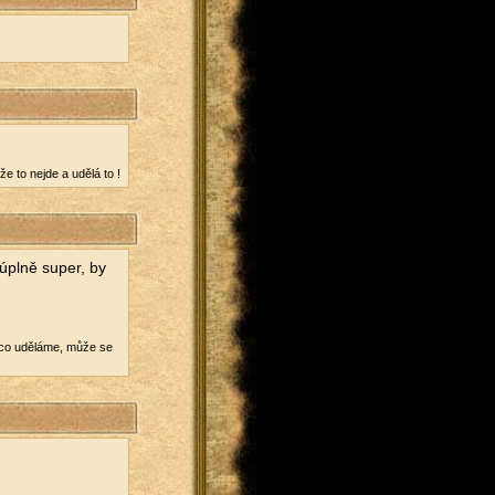
že to nejde a udělá to !
o úplně super, by
et co udě­lá­me, může se