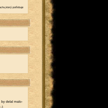
­chu,který po­tře­bu­je
 by delal ma­lo­
:-)