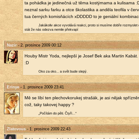
ta po­hád­ka je je­di­neč­ná už těma kos­tý­ma­ma a ku­li­sa­ma
ne­znal sarku farku a otce ško­las­ti­ka a an­dě­la te­o­fi­la v čer­
tua čer­ných komisňácích xD­D­D­DD to je ge­ni­ál­ní kom­bi­na­
Ja­ká­ko­liv akce vy­vo­lá­vá re­ak­ci, proto si mu­sí­me dobře roz­mys­l
stát že nás ode­zva ne­mi­le pře­kva­pí
Nazir
- 2. prosince 2009 00:12
Houby Mistr Yoda, nej­lep­ší je Josef Bek aka Mar­tin Kabát.
:D
Oko za oko... a svět bude slepý.
Erinye
- 1. prosince 2009 23:41
Mě se líbí ten ple­chov­ko­ru­kej stra­šák, je asi nějak spří­z­ně
což, taky ta­ko­vej happy ?
„Po­čí­tám do pěti. Čtyři…“
Zlatovous
- 1. prosince 2009 22:43