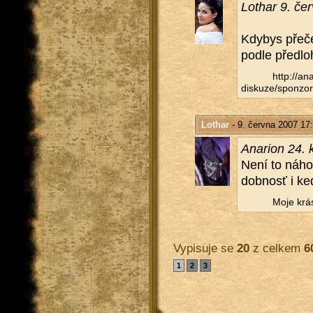
Lo­thar 9. če
Kdy­bys pře­če­
podle před­lo­
http://​ana
diskuze/​sponzor
Lothar
- 9. června 2007 17
Ana­ri­on 24.
Není to ná­ho­
dob­nosť i k
Moje krás
Vypisuje se
20
z celkem
6
1
2
3