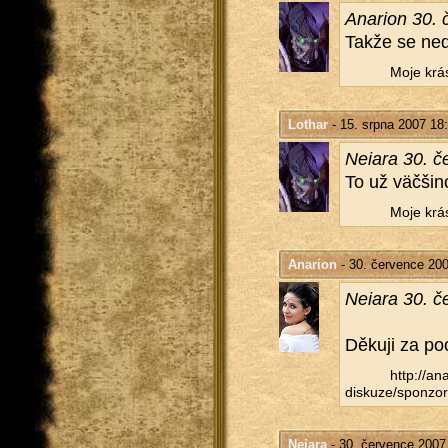
Ana­ri­on 30.
Takže se ne­d
Moje krás
Lothar
- 15. srpna 2007 18
Ne­i­a­ra 30. 
To už väčši­n
Moje krás
Anarion
- 30. července 20
Ne­i­a­ra 30. 
Dě­ku­ji za po
http://​ana
diskuze/​sponzor
Neiara
- 30. července 2007