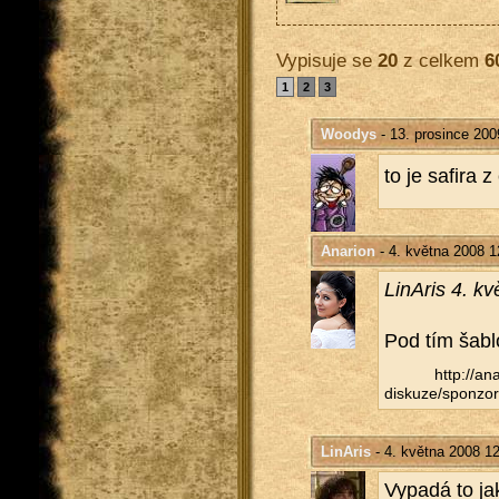
Vypisuje se
20
z celkem
6
1
2
3
Woodys
- 13. prosince 200
to je sa­fi­ra
Anarion
- 4. května 2008 1
Li­nA­ris 4. k
Pod tím ša­b­l
http://​ana
diskuze/​sponzor
LinAris
- 4. května 2008 1
Vy­pa­dá to ja