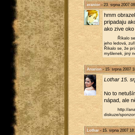
eranior
- 23. srpna 2007 08
hmm ob­ra­zek
pri­pa­da­ju ak
ako zive oko
Ří­ka­lo s
jeho le­do­vá, zu­
Ří­ka­lo se, že pr
myš­le­nek, jiný n
Anarion
- 15. srpna 2007 1
Lo­thar 15. 
No to ne­tu­
nápad, ale ně
http://​ana
diskuze/​sponzor
Lothar
- 15. srpna 2007 18