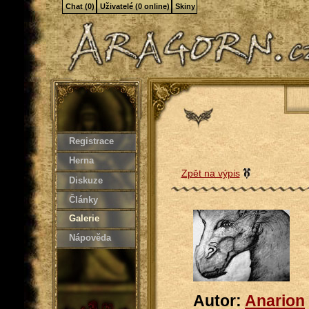
Chat (0)
Uživatelé (0 online)
Skiny
Registrace
Herna
Zpět na výpis
Diskuze
Články
Galerie
Nápověda
Autor:
Anarion