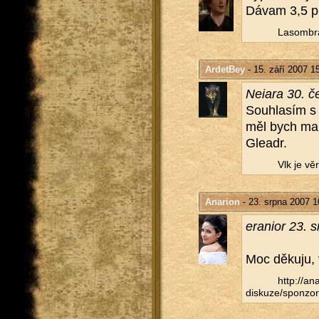
Dávam 3,5 pro­
La­som­b­r
ArdetBey
- 15. září 2007 1
Ne­i­a­ra 30. 
Sou­hla­sím s 
měl bych malo
Glea­dr.
Vlk je věrn
Anarion
- 23. srpna 2007 1
era­ni­or 23.
Moc dě­ku­ju, 
http://​ana
diskuze/​sponzor