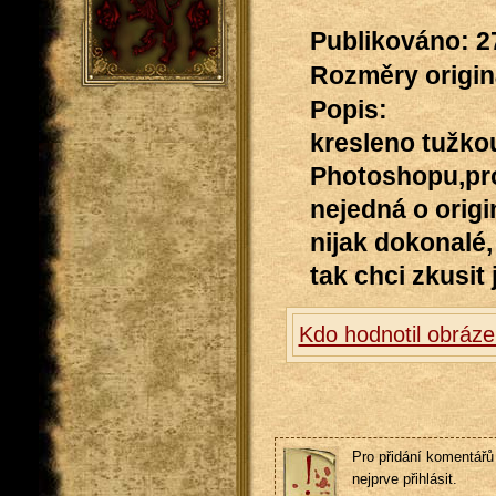
Publikováno: 2
Rozměry originá
Popis:
kresleno tužko
Photoshopu,prot
nejedná o origi
nijak dokonalé,
tak chci zkusit
Kdo hodnotil obráze
Pro přidání komentářů 
nejprve přihlásit.