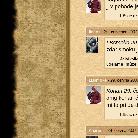
jj v po­ho­de 
LBs.​ic.​cz
flegos
- 20. července 2007
LB­smoke 29.
zdar smoku j
Ja­ká­ko­l
udě­lá­me, může s
LBsmoke
- 29. června 200
Kohan 29. če
omg kohan čti 
mi to pří­jde 
LBs.​ic.​cz
Anarion
- 29. června 2007 