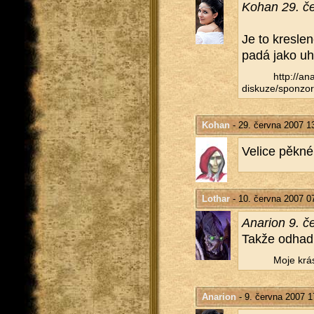
Kohan 29. če
Je to kres­le­
pa­dá jako uh
http://​ana
diskuze/​sponzor
Kohan
- 29. června 2007 1
Ve­li­ce pěkn
Lothar
- 10. června 2007 0
Ana­ri­on 9. 
Takže odhad s
Moje krás
Anarion
- 9. června 2007 1