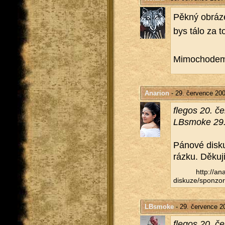
Pěkný ob­rá­ze
bys tálo za to
Mi­mo­cho­dem
Anarion
- 29. července 200
fle­gos 20. č
LB­smoke 29.
Pá­no­vé dis­
ráz­ku. Dě­ku­ji
http://​ana
diskuze/​sponzor
LBsmoke
- 29. července 2
fle­gos 20. č