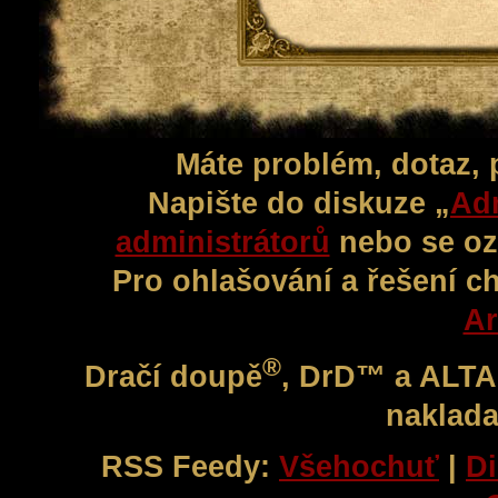
Máte problém, dotaz,
Napište do diskuze „
Adm
administrátorů
nebo se oz
Pro ohlašování a řešení c
Ar
®
Dračí doupě
, DrD™ a ALT
naklada
RSS Feedy:
Všehochuť
|
Di