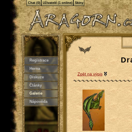
Chat (0)
Uživatelé (1 online)
Skiny
Dr
Registrace
Herna
Zpět na výpis
Diskuze
Články
Galerie
Nápověda