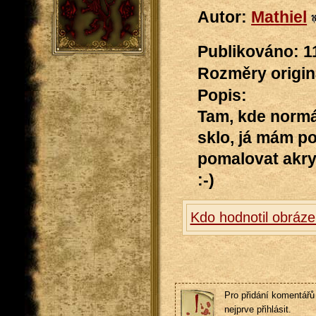
Autor:
Mathiel
Publikováno: 1
Rozměry originá
Popis:
Tam, kde normá
sklo, já mám po
pomalovat akry
:-)
Kdo hodnotil obráze
Pro přidání komentářů 
nejprve přihlásit.