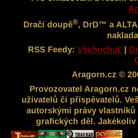
Ar
®
Dračí doupě
, DrD™ a ALT
naklada
RSS Feedy:
Všehochuť
|
Di
Aragorn.cz © 20
Provozovatel Aragorn.cz n
uživatelů či přispěvatelů. V
autorskými právy vlastníků 
grafických děl. Jakékoli