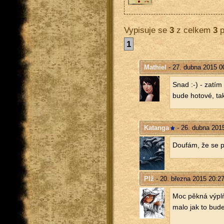
Vypisuje se
3
z celkem
3
p
1
Mathiel
- 27. dubna 2015 0
Snad :-) - zatím
bude ho­to­vé, tak
Katanga
- 26. dubna 201
Dou­fám, že se po
Plž
- 20. března 2015 20:2
Moc pěkná výplň 
ma­lo jak to bude 