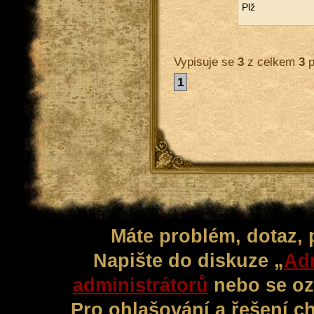
Plž
Vypisuje se
3
z celkem
3
p
1
Máte problém, dotaz,
Napište do diskuze „
Adm
administrátorů
nebo se oz
Pro ohlašování a řešení c