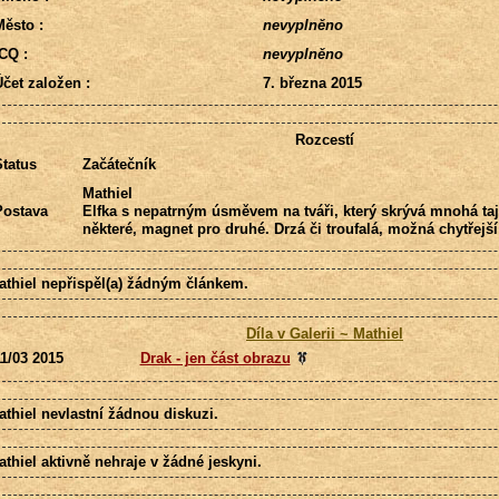
ěsto :
nevyplněno
CQ :
nevyplněno
čet založen :
7. března 2015
Rozcestí
tatus
Začátečník
Mathiel
Postava
Elfka s nepatrným úsměvem na tváři, který skrývá mnohá ta
některé, magnet pro druhé. Drzá či troufalá, možná chytřejš
athiel nepřispěl(a) žádným článkem.
Díla v Galerii ~ Mathiel
1/03 2015
Drak - jen část obrazu
athiel nevlastní žádnou diskuzi.
thiel aktivně nehraje v žádné jeskyni.