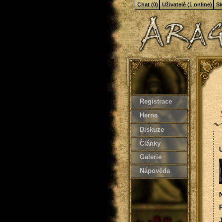
Chat (0)
Uživatelé (1 online)
Sk
Registrace
Herna
Diskuze
Články
U
Galerie
Nápověda
N
P