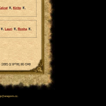
elzat
,
Kirito
,
,
Lauri
,
Rosha
,
lp
@
aragorn
.cz
.
.