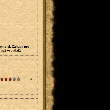
jemství. Záhada pro
í než vypadatá
3