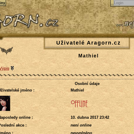
iny
Uživatelé Aragorn.cz
Mathiel
Výpis
Osobní údaje
živatelské jméno :
Mathiel
aposledy online :
10. dubna 2017 23:42
oslední akce :
není online
Jméno :
nevyplněno