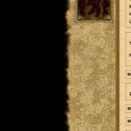
M
I
Ú
S
M
1
M
Ma