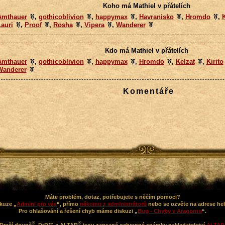
Koho má Mathiel v přátelích
Amthauer
,
gothicoblivion
,
happymax
,
Havranisko
,
Hromdo
,
K
auri
,
Proof
,
Rosha
,
Vipera
,
Wanderer
Kdo má Mathiel v přátelích
Amthauer
,
gothicoblivion
,
happymax
,
Hromdo
,
Kelzat
,
Kirito
Wanderer
Komentáře
Máte problém, dotaz, potřebujete s něčím pomoci?
kuze „
Admini pro vás
“, přímo
někomu z administrátorů
nebo se ozvěte na adrese he
Pro ohlašování a řešení chyb máme diskuzi „
Bug - Chyby v Aragornu
“.
®
®
Dračí doupě
, DrD™ a ALTAR
jsou zapsané ochranné známky nakladatelství
ALTAR